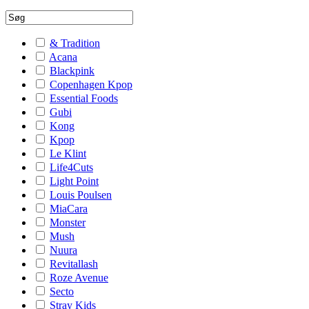
& Tradition
Acana
Blackpink
Copenhagen Kpop
Essential Foods
Gubi
Kong
Kpop
Le Klint
Life4Cuts
Light Point
Louis Poulsen
MiaCara
Monster
Mush
Nuura
Revitallash
Roze Avenue
Secto
Stray Kids