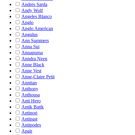
Andres Sarda
Andy Wolf
Angeles Blanco
Anglo
Anglo American
Angulus
Ann Summers
Anna Sui
Annapurna
Anndra Neen
Anne Black
Anne Vest
Anne-Claire Petit
Anntian
Anthony
Anthousa
Anti Hero
Antik Batik
Antinori
Antipast
Antipodes
Apair