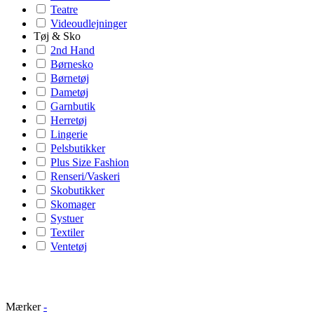
Teatre
Videoudlejninger
Tøj & Sko
2nd Hand
Børnesko
Børnetøj
Dametøj
Garnbutik
Herretøj
Lingerie
Pelsbutikker
Plus Size Fashion
Renseri/Vaskeri
Skobutikker
Skomager
Systuer
Textiler
Ventetøj
Mærker
-