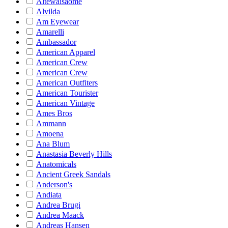
Altewaisaome
Alvilda
Am Eyewear
Amarelli
Ambassador
American Apparel
American Crew
American Crew
American Outfiters
American Tourister
American Vintage
Ames Bros
Ammann
Amoena
Ana Blum
Anastasia Beverly Hills
Anatomicals
Ancient Greek Sandals
Anderson's
Andiata
Andrea Brugi
Andrea Maack
Andreas Hansen