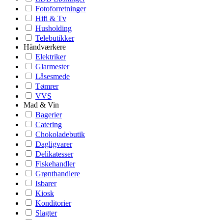
Fotoforretninger
Hifi & Tv
Husholding
Telebutikker
Håndværkere
Elektriker
Glarmester
Låsesmede
Tømrer
VVS
Mad & Vin
Bagerier
Catering
Chokoladebutik
Dagligvarer
Delikatesser
Fiskehandler
Grønthandlere
Isbarer
Kiosk
Konditorier
Slagter