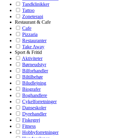
Tandklinikker
Tattoo
Zoneterapi
Restaurant & Cafe
Cafe
Pizzaria
Restauranter
Take Away
Sport & Fritid
Aktiviteter
Børneudstyr
Bilforhandler
Biltilbehør
Biludlejning
Biografer
Boghandlere
Cykelforretninger
Danseskoler
Dyrehandler
Fiskegrej
Fitness
Hobbyforretninger