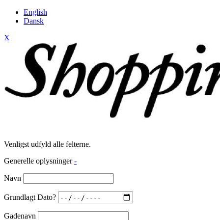
English
Dansk
X
Venligst udfyld alle felterne.
Generelle oplysninger
-
Navn
Grundlagt Dato?
Gadenavn