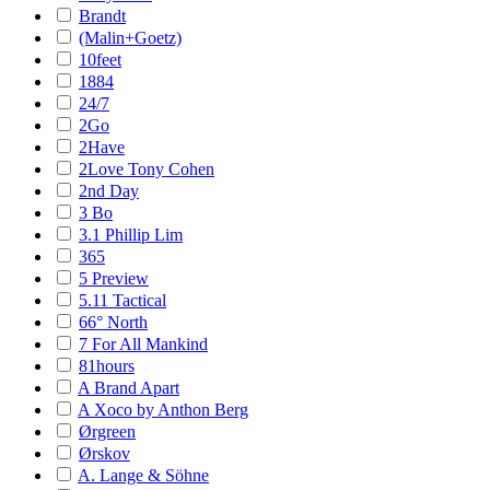
Brandt
(Malin+Goetz)
10feet
1884
24/7
2Go
2Have
2Love Tony Cohen
2nd Day
3 Bo
3.1 Phillip Lim
365
5 Preview
5.11 Tactical
66° North
7 For All Mankind
81hours
A Brand Apart
A Xoco by Anthon Berg
Ørgreen
Ørskov
A. Lange & Söhne