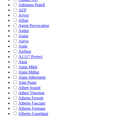
Adrianna Papell
AEP
Aevor
Affari
Agent Provocateur
Aglini
Aiaiai
Aiayu
Aigle
AirStep
AJ.117 Project
Alaia
Alain Mikli
Alain Milliat
Alain Silberstein
Alan Paine
Albert Sounit
Albert Thurston
Alberta Ferretti
Alberto Fasciani
Alberto Fermani
Alberto Guardiani