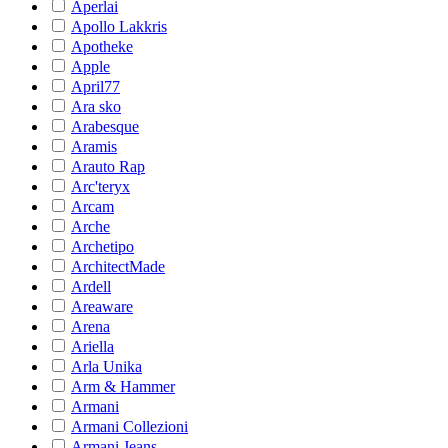
Aperlai
Apollo Lakkris
Apotheke
Apple
April77
Ara sko
Arabesque
Aramis
Arauto Rap
Arc'teryx
Arcam
Arche
Archetipo
ArchitectMade
Ardell
Areaware
Arena
Ariella
Arla Unika
Arm & Hammer
Armani
Armani Collezioni
Armani Jeans