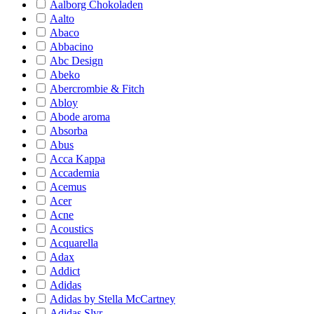
Aalborg Chokoladen
Aalto
Abaco
Abbacino
Abc Design
Abeko
Abercrombie & Fitch
Abloy
Abode aroma
Absorba
Abus
Acca Kappa
Accademia
Acemus
Acer
Acne
Acoustics
Acquarella
Adax
Addict
Adidas
Adidas by Stella McCartney
Adidas Slvr