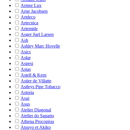
Armor Lux
Arne Jacobsen
Artdeco
Artecnica
Artemide
Asger Juel Larsen
Ash
Ashley Marc Hovelle
Asics
Askø
Aspesi
Astas
Astell & Kern
Astier de Villatte
Astleys Pipe Tobacco
Astoria
Asui
Asus
Atelier Diagonal
Atelier do Saparto
Athena Procopiou
Atsuyo et Akiko