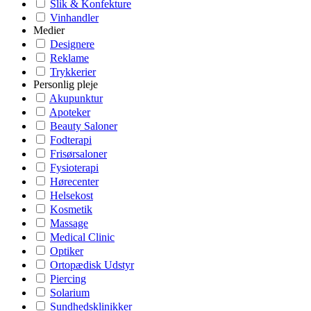
Slik & Konfekture
Vinhandler
Medier
Designere
Reklame
Trykkerier
Personlig pleje
Akupunktur
Apoteker
Beauty Saloner
Fodterapi
Frisørsaloner
Fysioterapi
Hørecenter
Helsekost
Kosmetik
Massage
Medical Clinic
Optiker
Ortopædisk Udstyr
Piercing
Solarium
Sundhedsklinikker