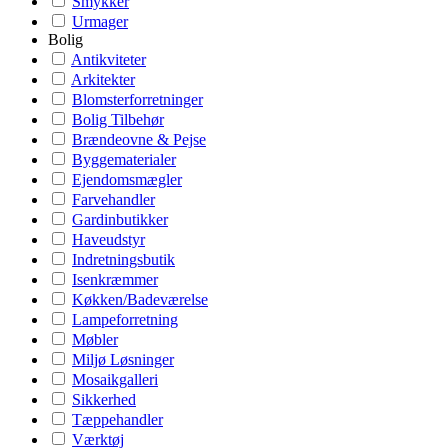
Smykker
Urmager
Bolig
Antikviteter
Arkitekter
Blomsterforretninger
Bolig Tilbehør
Brændeovne & Pejse
Byggematerialer
Ejendomsmægler
Farvehandler
Gardinbutikker
Haveudstyr
Indretningsbutik
Isenkræmmer
Køkken/Badeværelse
Lampeforretning
Møbler
Miljø Løsninger
Mosaikgalleri
Sikkerhed
Tæppehandler
Værktøj