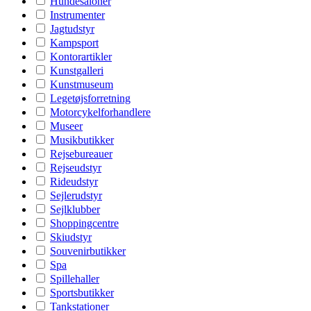
Hundesaloner
Instrumenter
Jagtudstyr
Kampsport
Kontorartikler
Kunstgalleri
Kunstmuseum
Legetøjsforretning
Motorcykelforhandlere
Museer
Musikbutikker
Rejsebureauer
Rejseudstyr
Rideudstyr
Sejlerudstyr
Sejlklubber
Shoppingcentre
Skiudstyr
Souvenirbutikker
Spa
Spillehaller
Sportsbutikker
Tankstationer