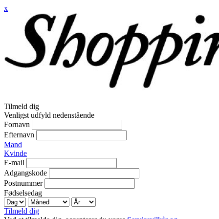
x
Tilmeld dig
Venligst udfyld nedenstående
Fornavn
Efternavn
Mand
Kvinde
E-mail
Adgangskode
Postnummer
Fødselsedag
Tilmeld dig