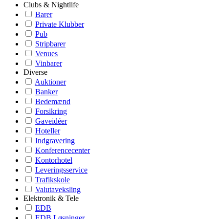
Clubs & Nightlife
Barer
Private Klubber
Pub
Stripbarer
Venues
Vinbarer
Diverse
Auktioner
Banker
Bedemænd
Forsikring
Gaveidéer
Hoteller
Indgravering
Konferencecenter
Kontorhotel
Leveringsservice
Trafikskole
Valutaveksling
Elektronik & Tele
EDB
EDB Løsninger