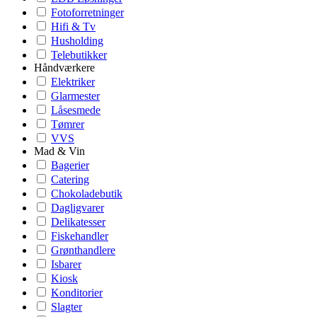
Fotoforretninger
Hifi & Tv
Husholding
Telebutikker
Håndværkere
Elektriker
Glarmester
Låsesmede
Tømrer
VVS
Mad & Vin
Bagerier
Catering
Chokoladebutik
Dagligvarer
Delikatesser
Fiskehandler
Grønthandlere
Isbarer
Kiosk
Konditorier
Slagter