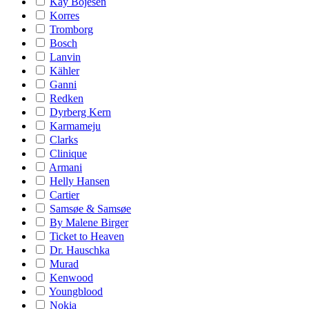
Kay Bojesen
Korres
Tromborg
Bosch
Lanvin
Kähler
Ganni
Redken
Dyrberg Kern
Karmameju
Clarks
Clinique
Armani
Helly Hansen
Cartier
Samsøe & Samsøe
By Malene Birger
Ticket to Heaven
Dr. Hauschka
Murad
Kenwood
Youngblood
Nokia