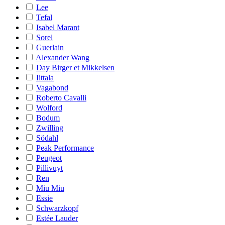
Lee
Tefal
Isabel Marant
Sorel
Guerlain
Alexander Wang
Day Birger et Mikkelsen
Iittala
Vagabond
Roberto Cavalli
Wolford
Bodum
Zwilling
Södahl
Peak Performance
Peugeot
Pillivuyt
Ren
Miu Miu
Essie
Schwarzkopf
Estée Lauder