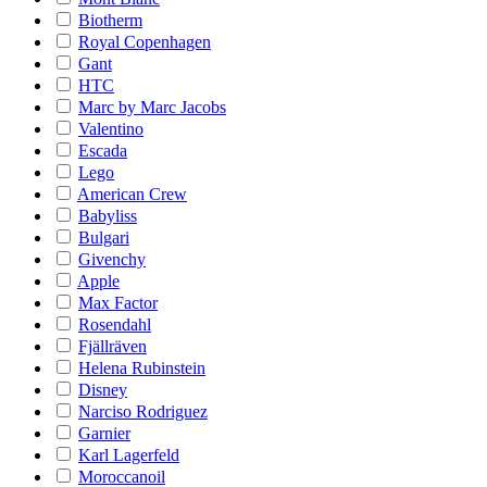
Biotherm
Royal Copenhagen
Gant
HTC
Marc by Marc Jacobs
Valentino
Escada
Lego
American Crew
Babyliss
Bulgari
Givenchy
Apple
Max Factor
Rosendahl
Fjällräven
Helena Rubinstein
Disney
Narciso Rodriguez
Garnier
Karl Lagerfeld
Moroccanoil