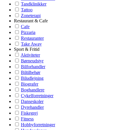
Tandklinikker
Tattoo
Zoneterapi
Restaurant & Cafe
Cafe
Pizzaria
Restauranter
Take Away
Sport & Fritid
Aktiviteter
Børneudstyr
Bilforhandler
Biltilbehør
Biludlejning
Biografer
Boghandlere
Cykelforretninger
Danseskoler
Dyrehandler
Fiskegrej
Fitness
Hobbyforretninger