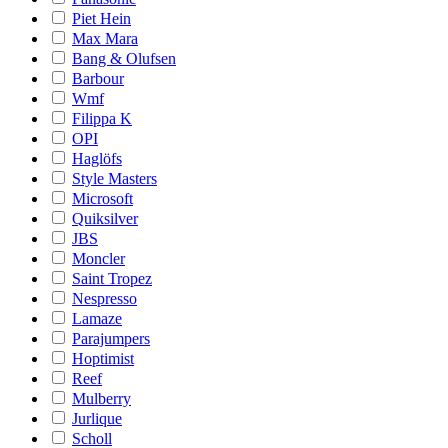
Piet Hein
Max Mara
Bang & Olufsen
Barbour
Wmf
Filippa K
OPI
Haglöfs
Style Masters
Microsoft
Quiksilver
JBS
Moncler
Saint Tropez
Nespresso
Lamaze
Parajumpers
Hoptimist
Reef
Mulberry
Jurlique
Scholl