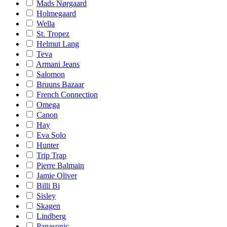
Mads Nørgaard
Holmegaard
Wella
St. Tropez
Helmut Lang
Teva
Armani Jeans
Salomon
Bruuns Bazaar
French Connection
Omega
Canon
Hay
Eva Solo
Hunter
Trip Trap
Pierre Balmain
Jamie Oliver
Billi Bi
Sisley
Skagen
Lindberg
Panasonic