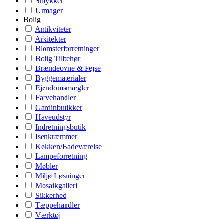
Smykker
Urmager
Bolig
Antikviteter
Arkitekter
Blomsterforretninger
Bolig Tilbehør
Brændeovne & Pejse
Byggematerialer
Ejendomsmægler
Farvehandler
Gardinbutikker
Haveudstyr
Indretningsbutik
Isenkræmmer
Køkken/Badeværelse
Lampeforretning
Møbler
Miljø Løsninger
Mosaikgalleri
Sikkerhed
Tæppehandler
Værktøj