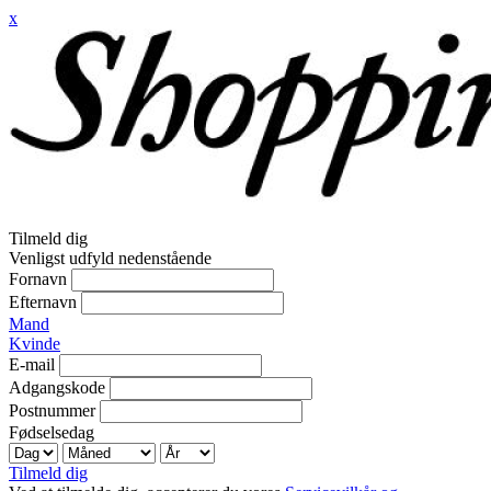
x
Tilmeld dig
Venligst udfyld nedenstående
Fornavn
Efternavn
Mand
Kvinde
E-mail
Adgangskode
Postnummer
Fødselsedag
Tilmeld dig