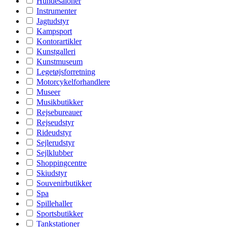
Hundesaloner
Instrumenter
Jagtudstyr
Kampsport
Kontorartikler
Kunstgalleri
Kunstmuseum
Legetøjsforretning
Motorcykelforhandlere
Museer
Musikbutikker
Rejsebureauer
Rejseudstyr
Rideudstyr
Sejlerudstyr
Sejlklubber
Shoppingcentre
Skiudstyr
Souvenirbutikker
Spa
Spillehaller
Sportsbutikker
Tankstationer