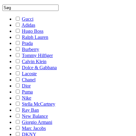
Gucci
Adidas
Hugo Boss
Ralph Lauren
Prada
Burberry
Tommy Hilfiger
Calvin Klein
Dolce & Gabbana
Lacoste
Chanel
Dior
Puma
Nike
Stella McCartney
Ray Ban
New Balance
Giorgio Armani
Marc Jacobs
DKNY