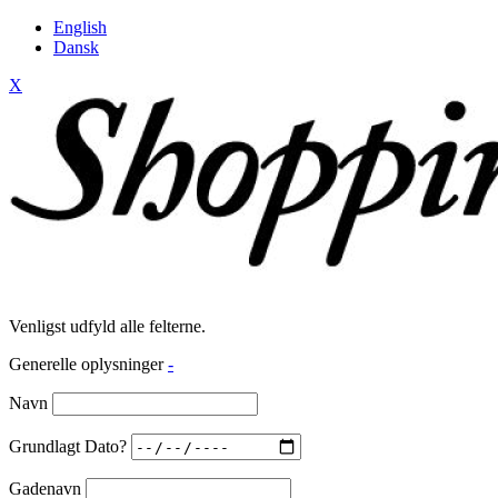
English
Dansk
X
Venligst udfyld alle felterne.
Generelle oplysninger
-
Navn
Grundlagt Dato?
Gadenavn