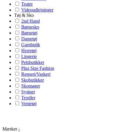
Teatre
Videoudlejninger
Tøj & Sko
2nd Hand
Børnesko
Børnetøj
Dametøj
Garnbutik
Herretøj
Lingerie
Pelsbutikker
Plus Size Fashion
Renseri/Vaskeri
Skobutikker
Skomager
Systuer
Textiler
Ventetøj
Mærker
-