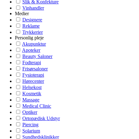
Slik & Konfekture
Vinhandler
Medier
Designere
Reklame
Trykkerier
Personlig pleje
Akupunktur
Apoteker
Beauty Saloner
Fodterapi
Frisørsaloner
Fysioterapi
Hørecenter
Helsekost
Kosmetik
Massage
Medical Clinic
Optiker
Ortopædisk Udstyr
Piercing
Solarium
Sundhedsklinikker