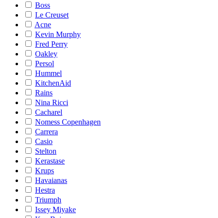
Boss
Le Creuset
Acne
Kevin Murphy
Fred Perry
Oakley
Persol
Hummel
KitchenAid
Rains
Nina Ricci
Cacharel
Nomess Copenhagen
Carrera
Casio
Stelton
Kerastase
Krups
Havaianas
Hestra
Triumph
Issey Miyake