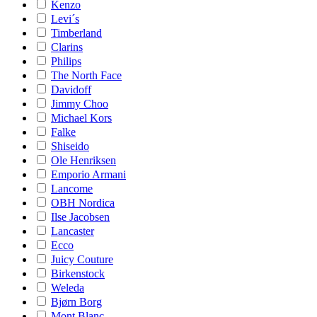
Kenzo
Levi´s
Timberland
Clarins
Philips
The North Face
Davidoff
Jimmy Choo
Michael Kors
Falke
Shiseido
Ole Henriksen
Emporio Armani
Lancome
OBH Nordica
Ilse Jacobsen
Lancaster
Ecco
Juicy Couture
Birkenstock
Weleda
Bjørn Borg
Mont Blanc