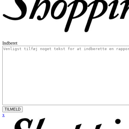
Indberet
TILMELD
x