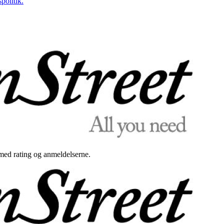
politik.
med rating og anmeldelserne.