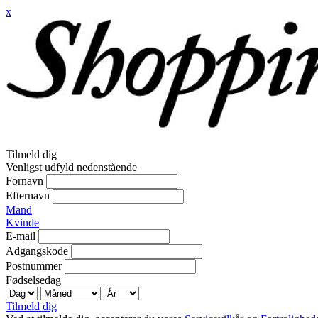
x
Tilmeld dig
Venligst udfyld nedenstående
Fornavn
Efternavn
Mand
Kvinde
E-mail
Adgangskode
Postnummer
Fødselsedag
Tilmeld dig