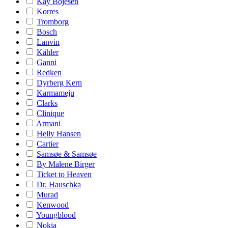
Kay Bojesen
Korres
Tromborg
Bosch
Lanvin
Kähler
Ganni
Redken
Dyrberg Kern
Karmameju
Clarks
Clinique
Armani
Helly Hansen
Cartier
Samsøe & Samsøe
By Malene Birger
Ticket to Heaven
Dr. Hauschka
Murad
Kenwood
Youngblood
Nokia