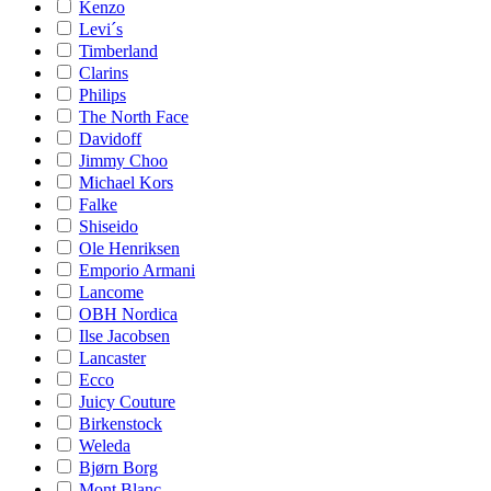
Kenzo
Levi´s
Timberland
Clarins
Philips
The North Face
Davidoff
Jimmy Choo
Michael Kors
Falke
Shiseido
Ole Henriksen
Emporio Armani
Lancome
OBH Nordica
Ilse Jacobsen
Lancaster
Ecco
Juicy Couture
Birkenstock
Weleda
Bjørn Borg
Mont Blanc