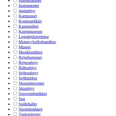
Hundesaloner
Instrumenter
Jagtudstyr
Kampsport
Kontorartikler
Kunstgalleri
Kunstmuseum
Legetøjsforretning
Motorcykelforhandlere
Museer
Musikbutikker
Rejsebureauer
Rejseudstyr
Rideudstyr
Sejlerudstyr
Sejlklubber
Shoppingcentre
Skiudstyr
Souvenirbutikker
Spa
Spillehaller
Sportsbutikker
Tankstationer