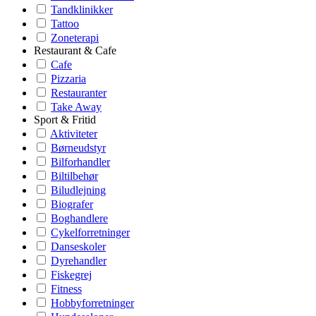
Tandklinikker
Tattoo
Zoneterapi
Restaurant & Cafe
Cafe
Pizzaria
Restauranter
Take Away
Sport & Fritid
Aktiviteter
Børneudstyr
Bilforhandler
Biltilbehør
Biludlejning
Biografer
Boghandlere
Cykelforretninger
Danseskoler
Dyrehandler
Fiskegrej
Fitness
Hobbyforretninger