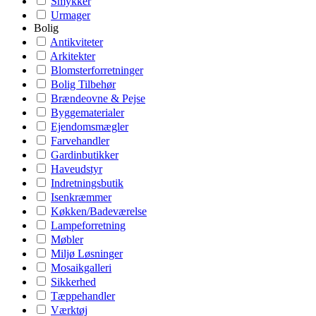
Smykker
Urmager
Bolig
Antikviteter
Arkitekter
Blomsterforretninger
Bolig Tilbehør
Brændeovne & Pejse
Byggematerialer
Ejendomsmægler
Farvehandler
Gardinbutikker
Haveudstyr
Indretningsbutik
Isenkræmmer
Køkken/Badeværelse
Lampeforretning
Møbler
Miljø Løsninger
Mosaikgalleri
Sikkerhed
Tæppehandler
Værktøj