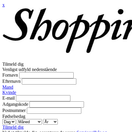
x
Tilmeld dig
Venligst udfyld nedenstående
Fornavn
Efternavn
Mand
Kvinde
E-mail
Adgangskode
Postnummer
Fødselsedag
Tilmeld dig