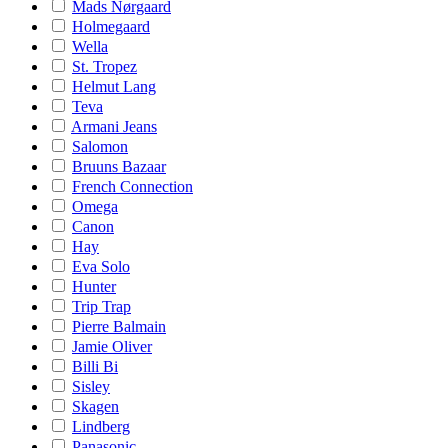
Mads Nørgaard
Holmegaard
Wella
St. Tropez
Helmut Lang
Teva
Armani Jeans
Salomon
Bruuns Bazaar
French Connection
Omega
Canon
Hay
Eva Solo
Hunter
Trip Trap
Pierre Balmain
Jamie Oliver
Billi Bi
Sisley
Skagen
Lindberg
Panasonic