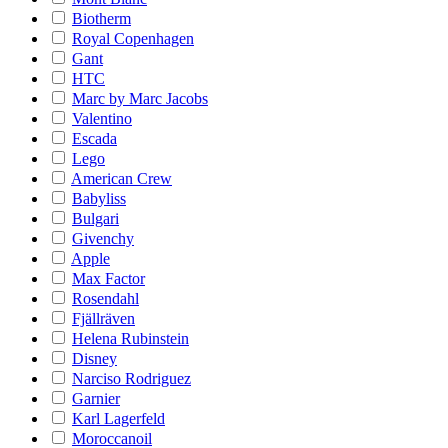
Biotherm
Royal Copenhagen
Gant
HTC
Marc by Marc Jacobs
Valentino
Escada
Lego
American Crew
Babyliss
Bulgari
Givenchy
Apple
Max Factor
Rosendahl
Fjällräven
Helena Rubinstein
Disney
Narciso Rodriguez
Garnier
Karl Lagerfeld
Moroccanoil