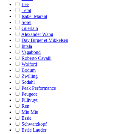
Lee
Tefal
Isabel Marant
Sorel
Guerlain
Alexander Wang
Day Birger et Mikkelsen
Iittala
Vagabond
Roberto Cavalli
Wolford
Bodum
Zwilling
Södahl
Peak Performance
Peugeot
Pillivuyt
Ren
Miu Miu
Essie
Schwarzkopf
Estée Lauder