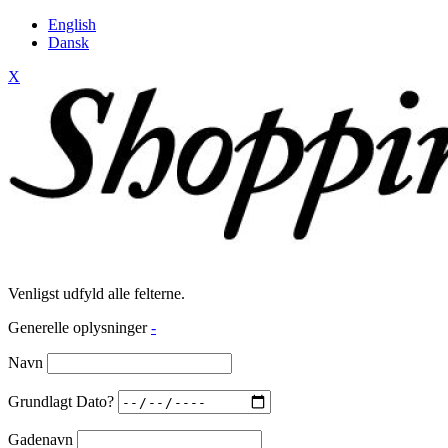
English
Dansk
X
Venligst udfyld alle felterne.
Generelle oplysninger
-
Navn
Grundlagt Dato?
Gadenavn