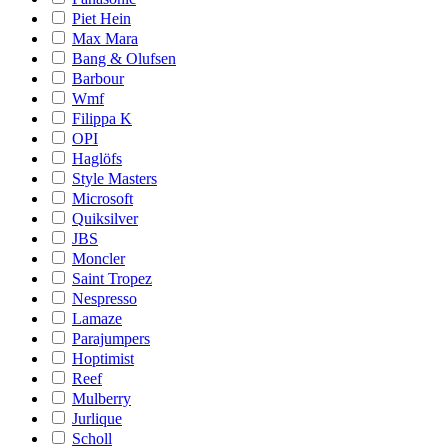
Piet Hein
Max Mara
Bang & Olufsen
Barbour
Wmf
Filippa K
OPI
Haglöfs
Style Masters
Microsoft
Quiksilver
JBS
Moncler
Saint Tropez
Nespresso
Lamaze
Parajumpers
Hoptimist
Reef
Mulberry
Jurlique
Scholl