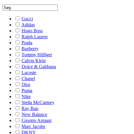
Gucci
Adidas
Hugo Boss
Ralph Lauren
Prada
Burberry
Tommy Hilfiger
Calvin Klein
Dolce & Gabbana
Lacoste
Chanel
Dior
Puma
Nike
Stella McCartney
Ray Ban
New Balance
Giorgio Armani
Marc Jacobs
DKNY