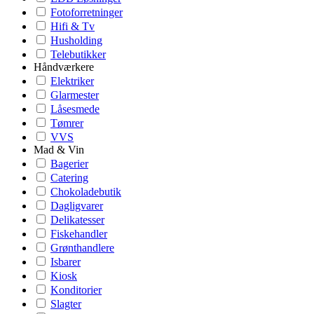
Fotoforretninger
Hifi & Tv
Husholding
Telebutikker
Håndværkere
Elektriker
Glarmester
Låsesmede
Tømrer
VVS
Mad & Vin
Bagerier
Catering
Chokoladebutik
Dagligvarer
Delikatesser
Fiskehandler
Grønthandlere
Isbarer
Kiosk
Konditorier
Slagter