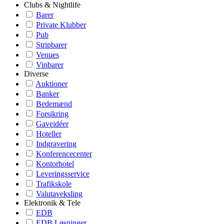
Clubs & Nightlife
Barer
Private Klubber
Pub
Stripbarer
Venues
Vinbarer
Diverse
Auktioner
Banker
Bedemænd
Forsikring
Gaveidéer
Hoteller
Indgravering
Konferencecenter
Kontorhotel
Leveringsservice
Trafikskole
Valutaveksling
Elektronik & Tele
EDB
EDB Løsninger