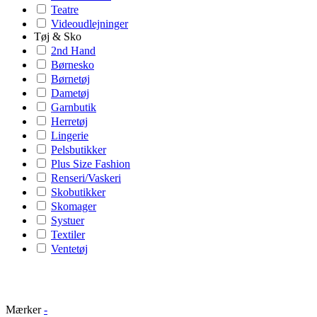
Teatre
Videoudlejninger
Tøj & Sko
2nd Hand
Børnesko
Børnetøj
Dametøj
Garnbutik
Herretøj
Lingerie
Pelsbutikker
Plus Size Fashion
Renseri/Vaskeri
Skobutikker
Skomager
Systuer
Textiler
Ventetøj
Mærker
-