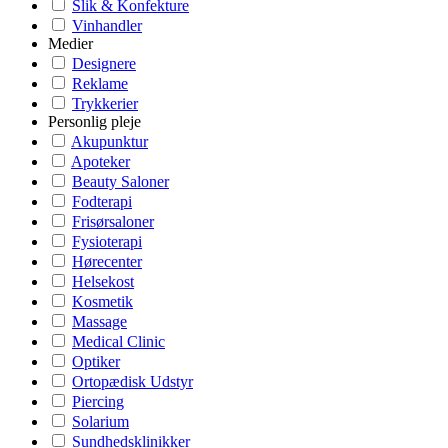
Slik & Konfekture
Vinhandler
Medier
Designere
Reklame
Trykkerier
Personlig pleje
Akupunktur
Apoteker
Beauty Saloner
Fodterapi
Frisørsaloner
Fysioterapi
Hørecenter
Helsekost
Kosmetik
Massage
Medical Clinic
Optiker
Ortopædisk Udstyr
Piercing
Solarium
Sundhedsklinikker