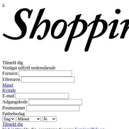
x
Tilmeld dig
Venligst udfyld nedenstående
Fornavn
Efternavn
Mand
Kvinde
E-mail
Adgangskode
Postnummer
Fødselsedag
Tilmeld dig