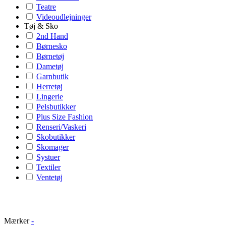
Teatre
Videoudlejninger
Tøj & Sko
2nd Hand
Børnesko
Børnetøj
Dametøj
Garnbutik
Herretøj
Lingerie
Pelsbutikker
Plus Size Fashion
Renseri/Vaskeri
Skobutikker
Skomager
Systuer
Textiler
Ventetøj
Mærker
-