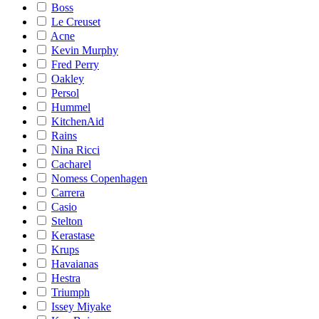
Boss
Le Creuset
Acne
Kevin Murphy
Fred Perry
Oakley
Persol
Hummel
KitchenAid
Rains
Nina Ricci
Cacharel
Nomess Copenhagen
Carrera
Casio
Stelton
Kerastase
Krups
Havaianas
Hestra
Triumph
Issey Miyake