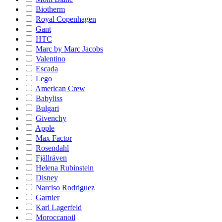
Biotherm
Royal Copenhagen
Gant
HTC
Marc by Marc Jacobs
Valentino
Escada
Lego
American Crew
Babyliss
Bulgari
Givenchy
Apple
Max Factor
Rosendahl
Fjällräven
Helena Rubinstein
Disney
Narciso Rodriguez
Garnier
Karl Lagerfeld
Moroccanoil