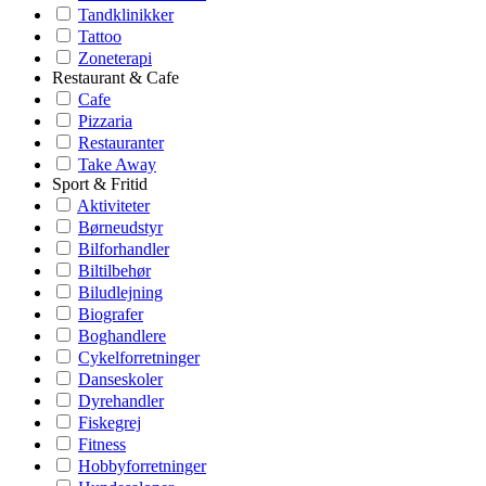
Tandklinikker
Tattoo
Zoneterapi
Restaurant & Cafe
Cafe
Pizzaria
Restauranter
Take Away
Sport & Fritid
Aktiviteter
Børneudstyr
Bilforhandler
Biltilbehør
Biludlejning
Biografer
Boghandlere
Cykelforretninger
Danseskoler
Dyrehandler
Fiskegrej
Fitness
Hobbyforretninger