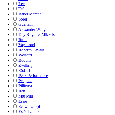
Lee
Tefal
Isabel Marant
Sorel
Guerlain
Alexander Wang
Day Birger et Mikkelsen
Iittala
Vagabond
Roberto Cavalli
Wolford
Bodum
Zwilling
Södahl
Peak Performance
Peugeot
Pillivuyt
Ren
Miu Miu
Essie
Schwarzkopf
Estée Lauder