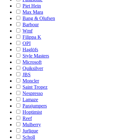
Piet Hein
Max Mara
Bang & Olufsen
Barbour
Wmf
Filippa K
OPI
Haglöfs
Style Masters
Microsoft
Quiksilver
JBS
Moncler
Saint Tropez
Nespresso
Lamaze
Parajumpers
Hoptimist
Reef
Mulberry
Jurlique
Scholl