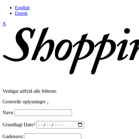
English
Dansk
X
Venligst udfyld alle felterne.
Generelle oplysninger
-
Navn
Grundlagt Dato?
Gadenavn