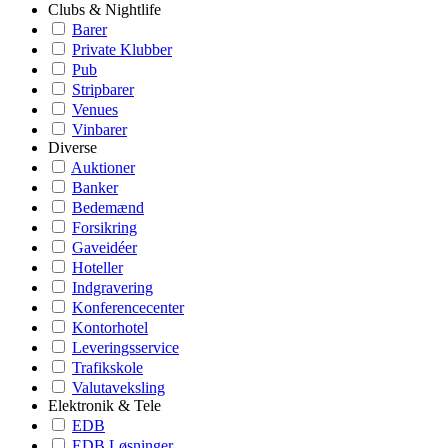
Clubs & Nightlife
Barer
Private Klubber
Pub
Stripbarer
Venues
Vinbarer
Diverse
Auktioner
Banker
Bedemænd
Forsikring
Gaveidéer
Hoteller
Indgravering
Konferencecenter
Kontorhotel
Leveringsservice
Trafikskole
Valutaveksling
Elektronik & Tele
EDB
EDB Løsninger