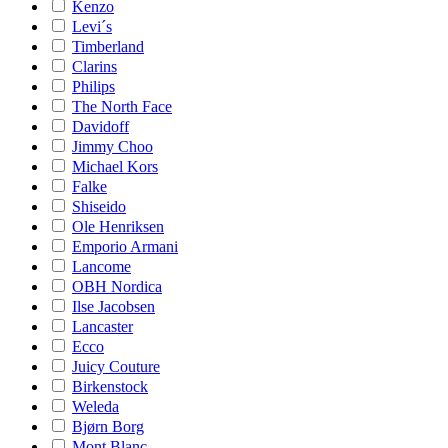
Kenzo
Levi´s
Timberland
Clarins
Philips
The North Face
Davidoff
Jimmy Choo
Michael Kors
Falke
Shiseido
Ole Henriksen
Emporio Armani
Lancome
OBH Nordica
Ilse Jacobsen
Lancaster
Ecco
Juicy Couture
Birkenstock
Weleda
Bjørn Borg
Mont Blanc