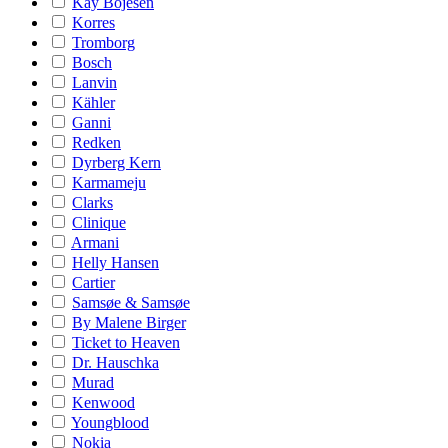
Kay Bojesen
Korres
Tromborg
Bosch
Lanvin
Kähler
Ganni
Redken
Dyrberg Kern
Karmameju
Clarks
Clinique
Armani
Helly Hansen
Cartier
Samsøe & Samsøe
By Malene Birger
Ticket to Heaven
Dr. Hauschka
Murad
Kenwood
Youngblood
Nokia