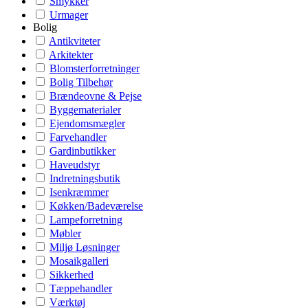
Smykker
Urmager
Bolig
Antikviteter
Arkitekter
Blomsterforretninger
Bolig Tilbehør
Brændeovne & Pejse
Byggematerialer
Ejendomsmægler
Farvehandler
Gardinbutikker
Haveudstyr
Indretningsbutik
Isenkræmmer
Køkken/Badeværelse
Lampeforretning
Møbler
Miljø Løsninger
Mosaikgalleri
Sikkerhed
Tæppehandler
Værktøj