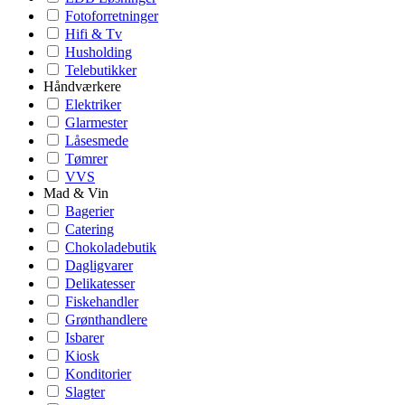
Fotoforretninger
Hifi & Tv
Husholding
Telebutikker
Håndværkere
Elektriker
Glarmester
Låsesmede
Tømrer
VVS
Mad & Vin
Bagerier
Catering
Chokoladebutik
Dagligvarer
Delikatesser
Fiskehandler
Grønthandlere
Isbarer
Kiosk
Konditorier
Slagter