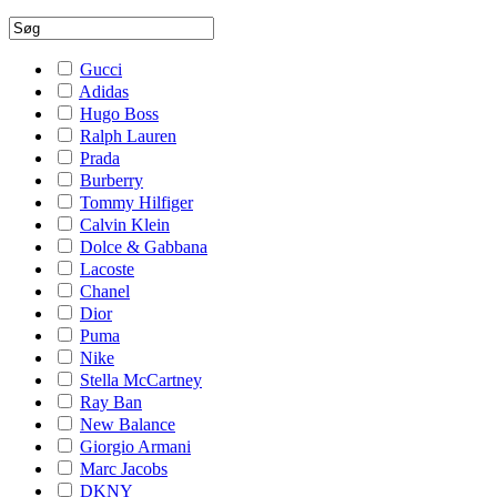
Gucci
Adidas
Hugo Boss
Ralph Lauren
Prada
Burberry
Tommy Hilfiger
Calvin Klein
Dolce & Gabbana
Lacoste
Chanel
Dior
Puma
Nike
Stella McCartney
Ray Ban
New Balance
Giorgio Armani
Marc Jacobs
DKNY