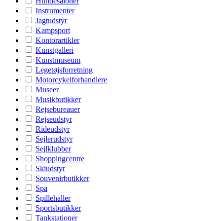
Hundesaloner
Instrumenter
Jagtudstyr
Kampsport
Kontorartikler
Kunstgalleri
Kunstmuseum
Legetøjsforretning
Motorcykelforhandlere
Museer
Musikbutikker
Rejsebureauer
Rejseudstyr
Rideudstyr
Sejlerudstyr
Sejlklubber
Shoppingcentre
Skiudstyr
Souvenirbutikker
Spa
Spillehaller
Sportsbutikker
Tankstationer