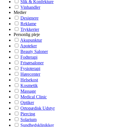
Slik & Konfekture
Vinhandler
Medier
Designere
Reklame
Trykkerier
Personlig pleje
Akupunktur
Apoteker
Beauty Saloner
Fodterapi
Frisørsaloner
Fysioterapi
Hørecenter
Helsekost
Kosmetik
Massage
Medical Clinic
Optiker
Ortopædisk Udstyr
Piercing
Solarium
Sundhedsklinikker