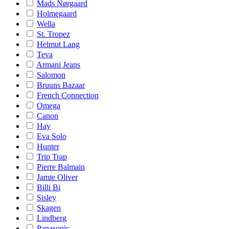
Mads Nørgaard
Holmegaard
Wella
St. Tropez
Helmut Lang
Teva
Armani Jeans
Salomon
Bruuns Bazaar
French Connection
Omega
Canon
Hay
Eva Solo
Hunter
Trip Trap
Pierre Balmain
Jamie Oliver
Billi Bi
Sisley
Skagen
Lindberg
Panasonic