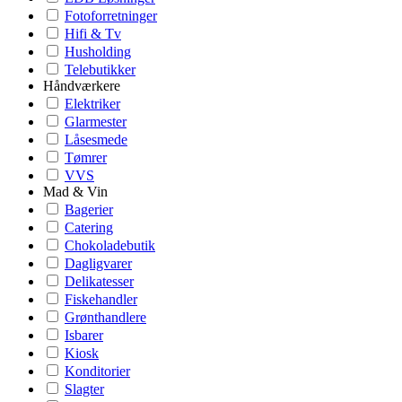
Fotoforretninger
Hifi & Tv
Husholding
Telebutikker
Håndværkere
Elektriker
Glarmester
Låsesmede
Tømrer
VVS
Mad & Vin
Bagerier
Catering
Chokoladebutik
Dagligvarer
Delikatesser
Fiskehandler
Grønthandlere
Isbarer
Kiosk
Konditorier
Slagter