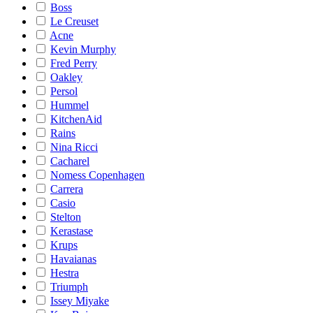
Boss
Le Creuset
Acne
Kevin Murphy
Fred Perry
Oakley
Persol
Hummel
KitchenAid
Rains
Nina Ricci
Cacharel
Nomess Copenhagen
Carrera
Casio
Stelton
Kerastase
Krups
Havaianas
Hestra
Triumph
Issey Miyake