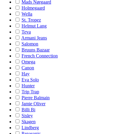
Mads Nørgaard
Holmegaard
Wella
St. Tropez
Helmut Lang
Teva
Armani Jeans
Salomon
Bruuns Bazaar
French Connection
Omega
Canon
Hay
Eva Solo
Hunter
Trip Trap
Pierre Balmain
Jamie Oliver
Billi Bi
Sisley
Skagen
Lindberg
Panasonic