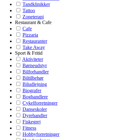
Tandklinikker
Tattoo
Zoneterapi
Restaurant & Cafe
Cafe
Pizzaria
Restauranter
Take Away
Sport & Fritid
Aktiviteter
Børneudstyr
Bilforhandler
Biltilbehør
Biludlejning
Biografer
Boghandlere
Cykelforretninger
Danseskoler
Dyrehandler
Fiskegrej
Fitness
Hobbyforretninger