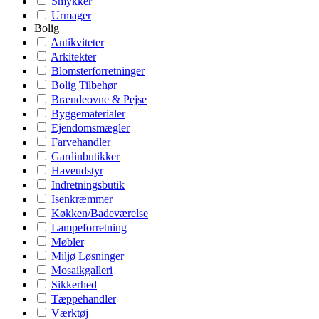
Smykker
Urmager
Bolig
Antikviteter
Arkitekter
Blomsterforretninger
Bolig Tilbehør
Brændeovne & Pejse
Byggematerialer
Ejendomsmægler
Farvehandler
Gardinbutikker
Haveudstyr
Indretningsbutik
Isenkræmmer
Køkken/Badeværelse
Lampeforretning
Møbler
Miljø Løsninger
Mosaikgalleri
Sikkerhed
Tæppehandler
Værktøj