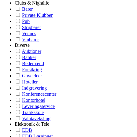
Clubs & Nightlife
Barer
Private Klubber
Pub
Stripbarer
Venues
Vinbarer
Diverse
Auktioner
Banker
Bedemænd
Forsikring
Gaveidéer
Hoteller
Indgravering
Konferencecenter
Kontorhotel
Leveringsservice
Trafikskole
Valutaveksling
Elektronik & Tele
EDB
EDB Løsninger