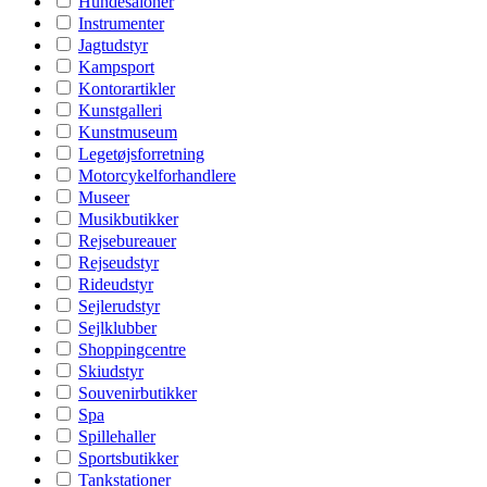
Hundesaloner
Instrumenter
Jagtudstyr
Kampsport
Kontorartikler
Kunstgalleri
Kunstmuseum
Legetøjsforretning
Motorcykelforhandlere
Museer
Musikbutikker
Rejsebureauer
Rejseudstyr
Rideudstyr
Sejlerudstyr
Sejlklubber
Shoppingcentre
Skiudstyr
Souvenirbutikker
Spa
Spillehaller
Sportsbutikker
Tankstationer