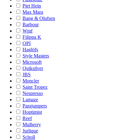
Piet Hein
Max Mara
Bang & Olufsen
Barbour
Wmf
Filippa K
OPI
Haglöfs
Style Masters
Microsoft
Quiksilver
JBS
Moncler
Saint Tropez
Nespresso
Lamaze
Parajumpers
Hoptimist
Reef
Mulberry
Jurlique
Scholl