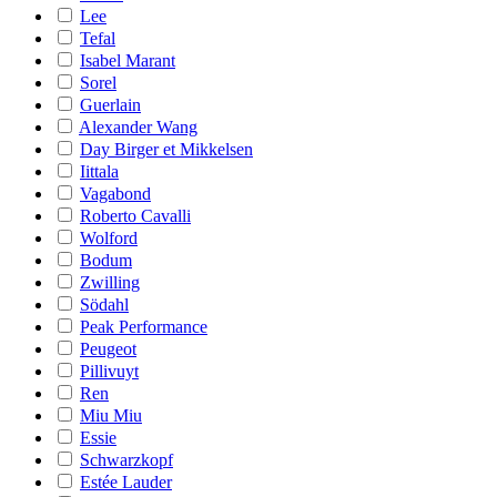
Lee
Tefal
Isabel Marant
Sorel
Guerlain
Alexander Wang
Day Birger et Mikkelsen
Iittala
Vagabond
Roberto Cavalli
Wolford
Bodum
Zwilling
Södahl
Peak Performance
Peugeot
Pillivuyt
Ren
Miu Miu
Essie
Schwarzkopf
Estée Lauder