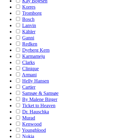
Kay Bojesen
Korres
Tromborg
Bosch
Lanvin
Kähler
Ganni
Redken
Dyrberg Kern
Karmameju
Clarks
Clinique
Armani
Helly Hansen
Cartier
Samsøe & Samsøe
By Malene Birger
Ticket to Heaven
Dr. Hauschka
Murad
Kenwood
Youngblood
Nokia