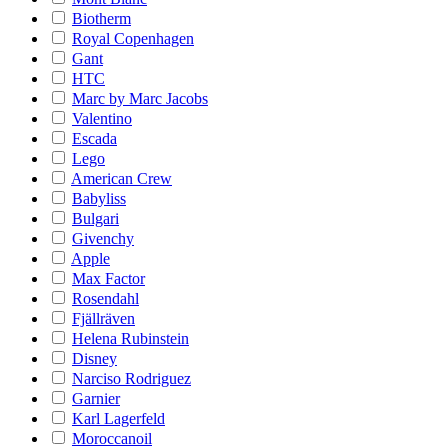
Biotherm
Royal Copenhagen
Gant
HTC
Marc by Marc Jacobs
Valentino
Escada
Lego
American Crew
Babyliss
Bulgari
Givenchy
Apple
Max Factor
Rosendahl
Fjällräven
Helena Rubinstein
Disney
Narciso Rodriguez
Garnier
Karl Lagerfeld
Moroccanoil