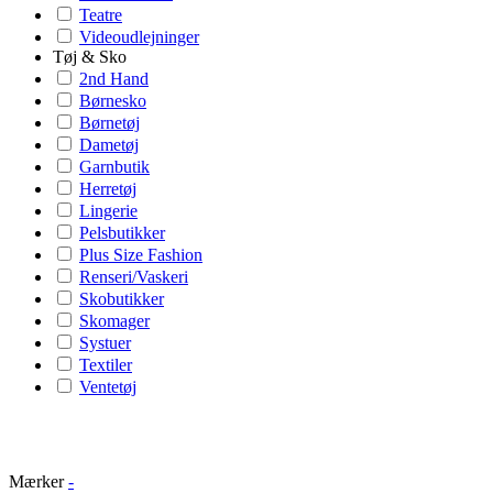
Teatre
Videoudlejninger
Tøj & Sko
2nd Hand
Børnesko
Børnetøj
Dametøj
Garnbutik
Herretøj
Lingerie
Pelsbutikker
Plus Size Fashion
Renseri/Vaskeri
Skobutikker
Skomager
Systuer
Textiler
Ventetøj
Mærker
-