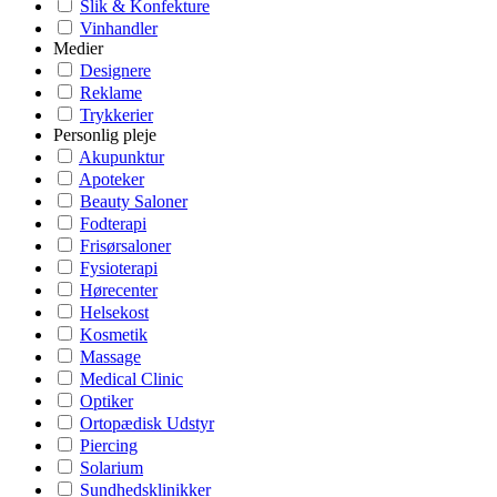
Slik & Konfekture
Vinhandler
Medier
Designere
Reklame
Trykkerier
Personlig pleje
Akupunktur
Apoteker
Beauty Saloner
Fodterapi
Frisørsaloner
Fysioterapi
Hørecenter
Helsekost
Kosmetik
Massage
Medical Clinic
Optiker
Ortopædisk Udstyr
Piercing
Solarium
Sundhedsklinikker