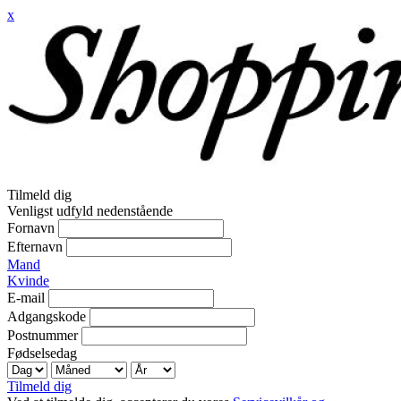
x
Tilmeld dig
Venligst udfyld nedenstående
Fornavn
Efternavn
Mand
Kvinde
E-mail
Adgangskode
Postnummer
Fødselsedag
Tilmeld dig