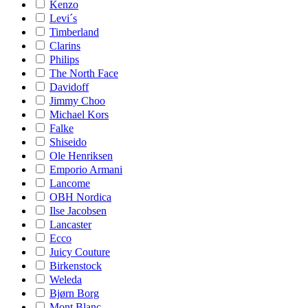
Kenzo
Levi´s
Timberland
Clarins
Philips
The North Face
Davidoff
Jimmy Choo
Michael Kors
Falke
Shiseido
Ole Henriksen
Emporio Armani
Lancome
OBH Nordica
Ilse Jacobsen
Lancaster
Ecco
Juicy Couture
Birkenstock
Weleda
Bjørn Borg
Mont Blanc