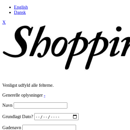
English
Dansk
X
Venligst udfyld alle felterne.
Generelle oplysninger
-
Navn
Grundlagt Dato?
Gadenavn