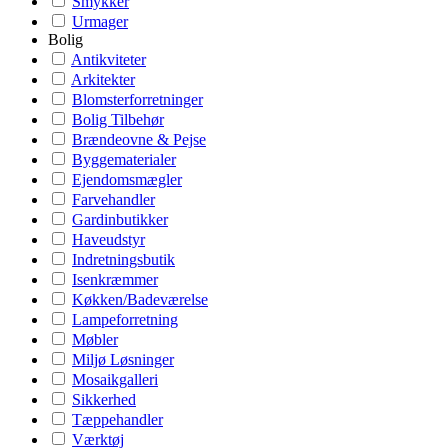
Smykker
Urmager
Bolig
Antikviteter
Arkitekter
Blomsterforretninger
Bolig Tilbehør
Brændeovne & Pejse
Byggematerialer
Ejendomsmægler
Farvehandler
Gardinbutikker
Haveudstyr
Indretningsbutik
Isenkræmmer
Køkken/Badeværelse
Lampeforretning
Møbler
Miljø Løsninger
Mosaikgalleri
Sikkerhed
Tæppehandler
Værktøj