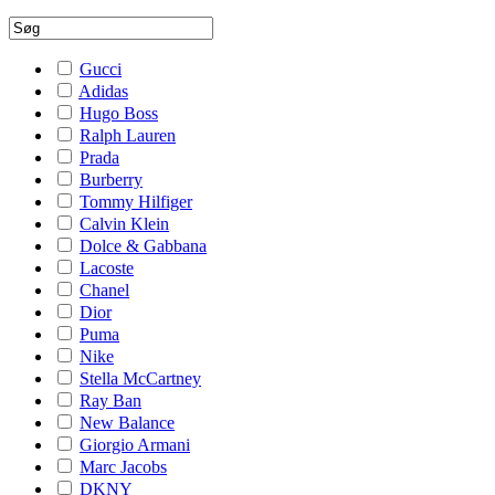
Gucci
Adidas
Hugo Boss
Ralph Lauren
Prada
Burberry
Tommy Hilfiger
Calvin Klein
Dolce & Gabbana
Lacoste
Chanel
Dior
Puma
Nike
Stella McCartney
Ray Ban
New Balance
Giorgio Armani
Marc Jacobs
DKNY