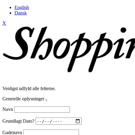
English
Dansk
X
Venligst udfyld alle felterne.
Generelle oplysninger
-
Navn
Grundlagt Dato?
Gadenavn