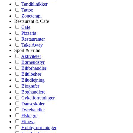
Tandklinikker
Tattoo
Zoneterapi
Restaurant & Cafe
Cafe
Pizzaria
Restauranter
Take Away
Sport & Fritid
Aktiviteter
Børneudstyr
Bilforhandler
Biltilbehør
Biludlejning
Biografer
Boghandlere
Cykelforretninger
Danseskoler
Dyrehandler
Fiskegrej
Fitness
Hobbyforretninger