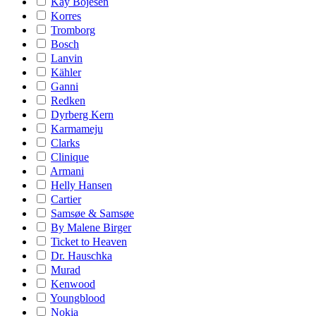
Kay Bojesen
Korres
Tromborg
Bosch
Lanvin
Kähler
Ganni
Redken
Dyrberg Kern
Karmameju
Clarks
Clinique
Armani
Helly Hansen
Cartier
Samsøe & Samsøe
By Malene Birger
Ticket to Heaven
Dr. Hauschka
Murad
Kenwood
Youngblood
Nokia