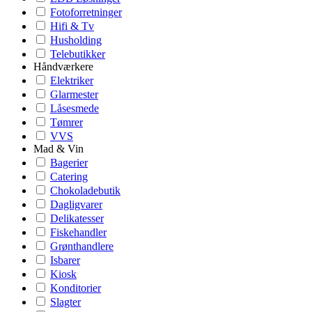
Fotoforretninger
Hifi & Tv
Husholding
Telebutikker
Håndværkere
Elektriker
Glarmester
Låsesmede
Tømrer
VVS
Mad & Vin
Bagerier
Catering
Chokoladebutik
Dagligvarer
Delikatesser
Fiskehandler
Grønthandlere
Isbarer
Kiosk
Konditorier
Slagter