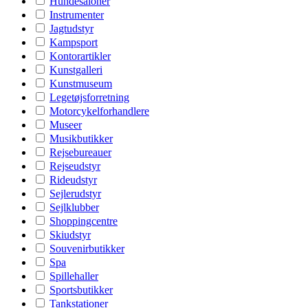
Hundesaloner
Instrumenter
Jagtudstyr
Kampsport
Kontorartikler
Kunstgalleri
Kunstmuseum
Legetøjsforretning
Motorcykelforhandlere
Museer
Musikbutikker
Rejsebureauer
Rejseudstyr
Rideudstyr
Sejlerudstyr
Sejlklubber
Shoppingcentre
Skiudstyr
Souvenirbutikker
Spa
Spillehaller
Sportsbutikker
Tankstationer