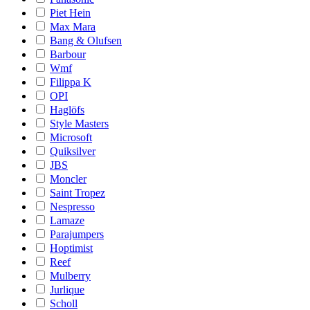
Piet Hein
Max Mara
Bang & Olufsen
Barbour
Wmf
Filippa K
OPI
Haglöfs
Style Masters
Microsoft
Quiksilver
JBS
Moncler
Saint Tropez
Nespresso
Lamaze
Parajumpers
Hoptimist
Reef
Mulberry
Jurlique
Scholl