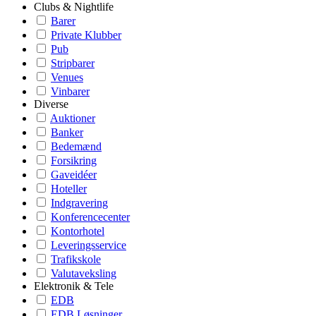
Clubs & Nightlife
Barer
Private Klubber
Pub
Stripbarer
Venues
Vinbarer
Diverse
Auktioner
Banker
Bedemænd
Forsikring
Gaveidéer
Hoteller
Indgravering
Konferencecenter
Kontorhotel
Leveringsservice
Trafikskole
Valutaveksling
Elektronik & Tele
EDB
EDB Løsninger