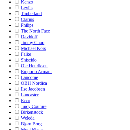
Kenzo
Levi´s
Timberland
Clarins
Philips
The North Face
Davidoff
Jimmy Choo
Michael Kors
Falke
Shiseido
Ole Henriksen
Emporio Armani
Lancome
OBH Nordica
Ilse Jacobsen
Lancaster
Ecco
Juicy Couture
Birkenstock
Weleda
Bjørn Borg
Mont Blanc