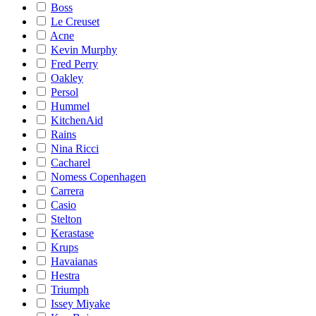
Boss
Le Creuset
Acne
Kevin Murphy
Fred Perry
Oakley
Persol
Hummel
KitchenAid
Rains
Nina Ricci
Cacharel
Nomess Copenhagen
Carrera
Casio
Stelton
Kerastase
Krups
Havaianas
Hestra
Triumph
Issey Miyake