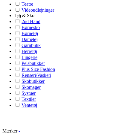
Teatre
Videoudlejninger
Tøj & Sko
2nd Hand
Børnesko
Børnetøj
Dametøj
Garnbutik
Herretøj
Lingerie
Pelsbutikker
Plus Size Fashion
Renseri/Vaskeri
Skobutikker
Skomager
Systuer
Textiler
Ventetøj
Mærker
-