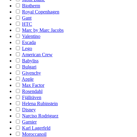
Biotherm
Royal Copenhagen
Gant
HTC
Marc by Marc Jacobs
Valentino
Escada
Lego
American Crew
Babyliss
Bulgari
Givenchy
Apple
Max Factor
Rosendahl
Fjällräven
Helena Rubinstein
Disney
Narciso Rodriguez
Garnier
Karl Lagerfeld
Moroccanoil