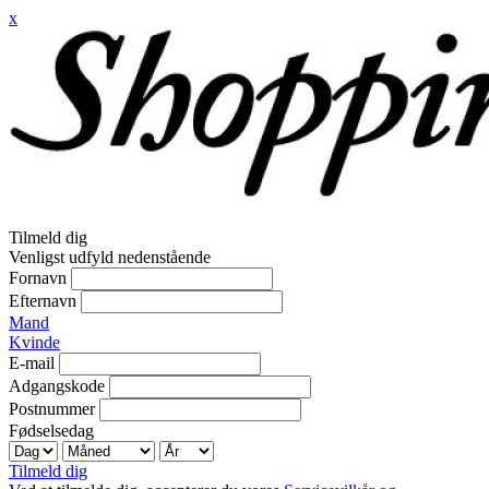
x
Tilmeld dig
Venligst udfyld nedenstående
Fornavn
Efternavn
Mand
Kvinde
E-mail
Adgangskode
Postnummer
Fødselsedag
Tilmeld dig