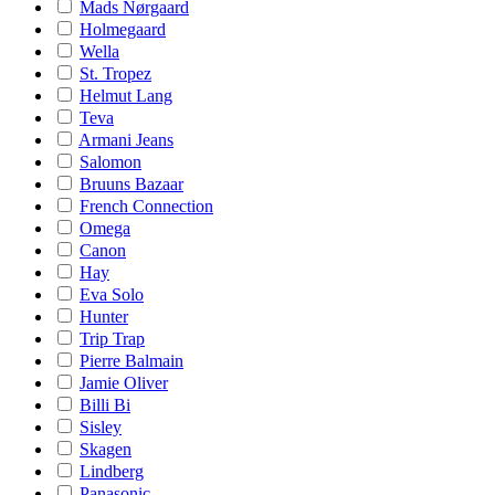
Mads Nørgaard
Holmegaard
Wella
St. Tropez
Helmut Lang
Teva
Armani Jeans
Salomon
Bruuns Bazaar
French Connection
Omega
Canon
Hay
Eva Solo
Hunter
Trip Trap
Pierre Balmain
Jamie Oliver
Billi Bi
Sisley
Skagen
Lindberg
Panasonic