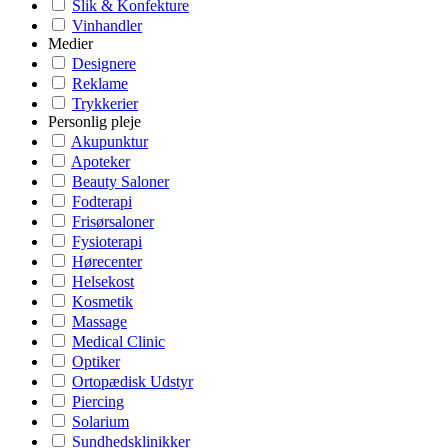
Slik & Konfekture
Vinhandler
Medier
Designere
Reklame
Trykkerier
Personlig pleje
Akupunktur
Apoteker
Beauty Saloner
Fodterapi
Frisørsaloner
Fysioterapi
Hørecenter
Helsekost
Kosmetik
Massage
Medical Clinic
Optiker
Ortopædisk Udstyr
Piercing
Solarium
Sundhedsklinikker