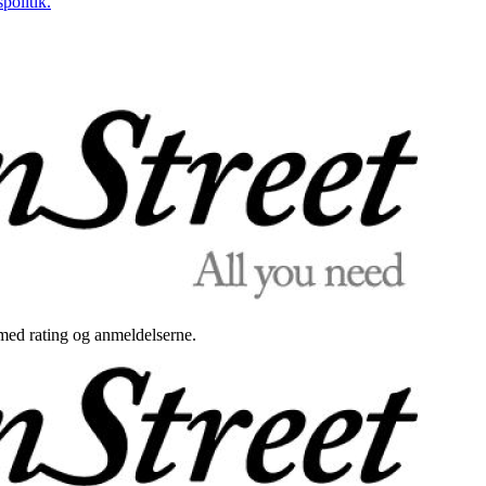
politik.
med rating og anmeldelserne.