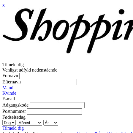
x
Tilmeld dig
Venligst udfyld nedenstående
Fornavn
Efternavn
Mand
Kvinde
E-mail
Adgangskode
Postnummer
Fødselsedag
Tilmeld dig