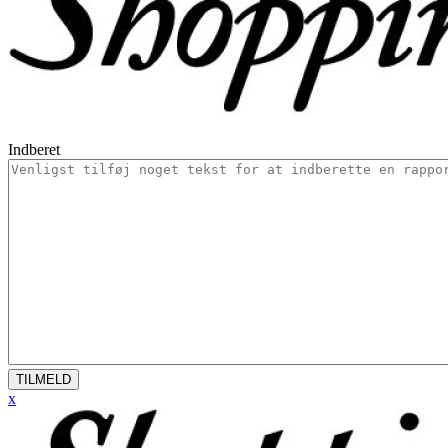
Indberet
TILMELD
x