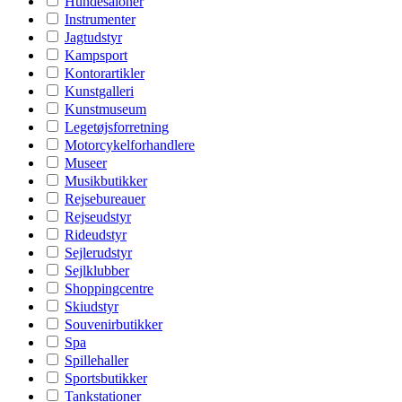
Hundesaloner
Instrumenter
Jagtudstyr
Kampsport
Kontorartikler
Kunstgalleri
Kunstmuseum
Legetøjsforretning
Motorcykelforhandlere
Museer
Musikbutikker
Rejsebureauer
Rejseudstyr
Rideudstyr
Sejlerudstyr
Sejlklubber
Shoppingcentre
Skiudstyr
Souvenirbutikker
Spa
Spillehaller
Sportsbutikker
Tankstationer