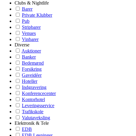
Clubs & Nightlife
Barer
Private Klubber
Pub
Stripbarer
Venues
Vinbarer
Diverse
Auktioner
Banker
Bedemænd
Forsikring
Gaveidéer
Hoteller
Indgravering
Konferencecenter
Kontorhotel
Leveringsservice
Trafikskole
Valutaveksling
Elektronik & Tele
EDB
EDB Løsninger