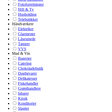
Fotoforretninger
Hifi & Tv
Husholding
Telebutikker
Håndværkere
Elektriker
Glarmester
Låsesmede
Tømrer
VVS
Mad & Vin
Bagerier
Catering
Chokoladebutik
Dagligvarer
Delikatesser
Fiskehandler
Grønthandlere
Isbarer
Kiosk
Konditorier
Slagter