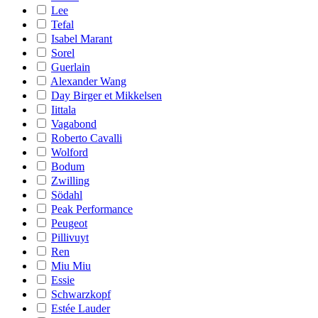
Lee
Tefal
Isabel Marant
Sorel
Guerlain
Alexander Wang
Day Birger et Mikkelsen
Iittala
Vagabond
Roberto Cavalli
Wolford
Bodum
Zwilling
Södahl
Peak Performance
Peugeot
Pillivuyt
Ren
Miu Miu
Essie
Schwarzkopf
Estée Lauder