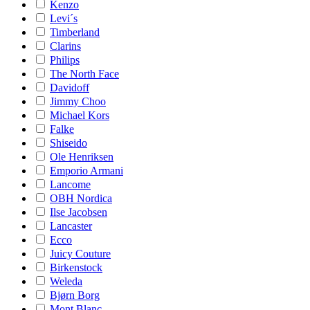
Kenzo
Levi´s
Timberland
Clarins
Philips
The North Face
Davidoff
Jimmy Choo
Michael Kors
Falke
Shiseido
Ole Henriksen
Emporio Armani
Lancome
OBH Nordica
Ilse Jacobsen
Lancaster
Ecco
Juicy Couture
Birkenstock
Weleda
Bjørn Borg
Mont Blanc