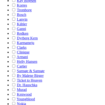
Kay Bojesen
Korres
Tromborg
Bosch
Lanvin
Kähler
Ganni
Redken
Dyrberg Kern
Karmameju
Clarks
Clinique
Armani
Helly Hansen
Cartier
Samsøe & Samsøe
By Malene Birger
Ticket to Heaven
Dr. Hauschka
Murad
Kenwood
Youngblood
Nokia