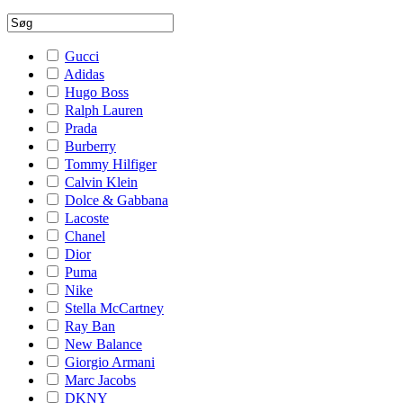
Gucci
Adidas
Hugo Boss
Ralph Lauren
Prada
Burberry
Tommy Hilfiger
Calvin Klein
Dolce & Gabbana
Lacoste
Chanel
Dior
Puma
Nike
Stella McCartney
Ray Ban
New Balance
Giorgio Armani
Marc Jacobs
DKNY