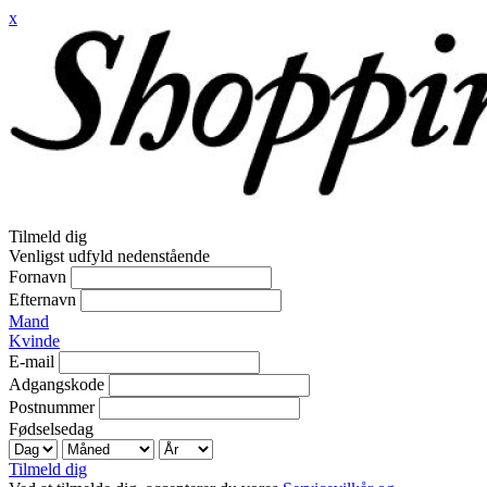
x
Tilmeld dig
Venligst udfyld nedenstående
Fornavn
Efternavn
Mand
Kvinde
E-mail
Adgangskode
Postnummer
Fødselsedag
Tilmeld dig