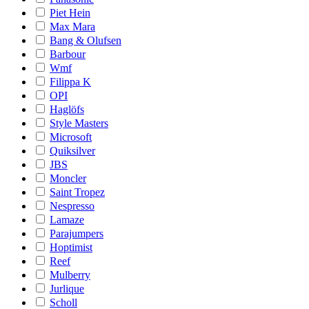
Piet Hein
Max Mara
Bang & Olufsen
Barbour
Wmf
Filippa K
OPI
Haglöfs
Style Masters
Microsoft
Quiksilver
JBS
Moncler
Saint Tropez
Nespresso
Lamaze
Parajumpers
Hoptimist
Reef
Mulberry
Jurlique
Scholl