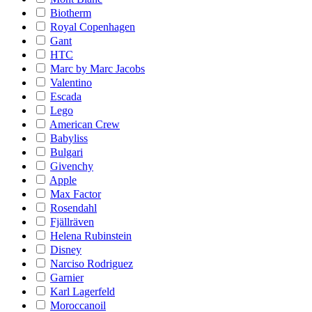
Biotherm
Royal Copenhagen
Gant
HTC
Marc by Marc Jacobs
Valentino
Escada
Lego
American Crew
Babyliss
Bulgari
Givenchy
Apple
Max Factor
Rosendahl
Fjällräven
Helena Rubinstein
Disney
Narciso Rodriguez
Garnier
Karl Lagerfeld
Moroccanoil