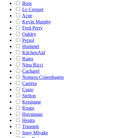
Boss
Le Creuset
Acne
Kevin Murphy
Fred Perry
Oakley
Persol
Hummel
KitchenAid
Rains
Nina Ricci
Cacharel
Nomess Copenhagen
Carrera
Casio
Stelton
Kerastase
Krups
Havaianas
Hestra
Triumph
Issey Miyake