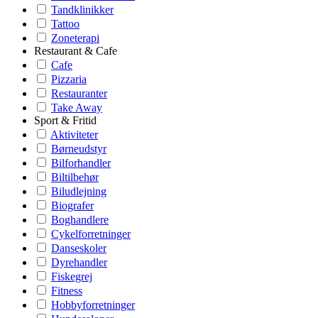
Tandklinikker
Tattoo
Zoneterapi
Restaurant & Cafe
Cafe
Pizzaria
Restauranter
Take Away
Sport & Fritid
Aktiviteter
Børneudstyr
Bilforhandler
Biltilbehør
Biludlejning
Biografer
Boghandlere
Cykelforretninger
Danseskoler
Dyrehandler
Fiskegrej
Fitness
Hobbyforretninger