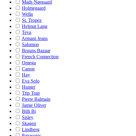
Mads Nørgaard
Holmegaard
Wella
St. Tropez
Helmut Lang
Teva
Armani Jeans
Salomon
Bruuns Bazaar
French Connection
Omega
Canon
Hay
Eva Solo
Hunter
Trip Trap
Pierre Balmain
Jamie Oliver
Billi Bi
Sisley
Skagen
Lindberg
Panasonic