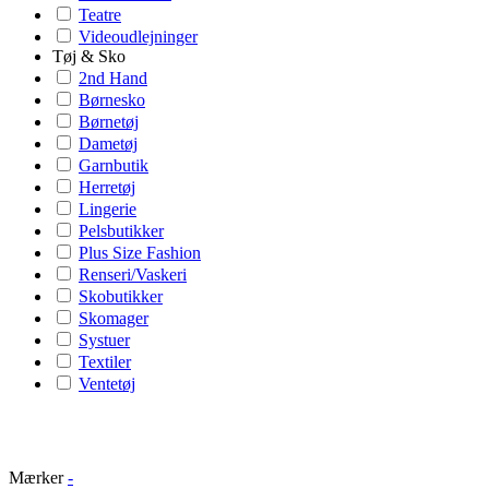
Teatre
Videoudlejninger
Tøj & Sko
2nd Hand
Børnesko
Børnetøj
Dametøj
Garnbutik
Herretøj
Lingerie
Pelsbutikker
Plus Size Fashion
Renseri/Vaskeri
Skobutikker
Skomager
Systuer
Textiler
Ventetøj
Mærker
-