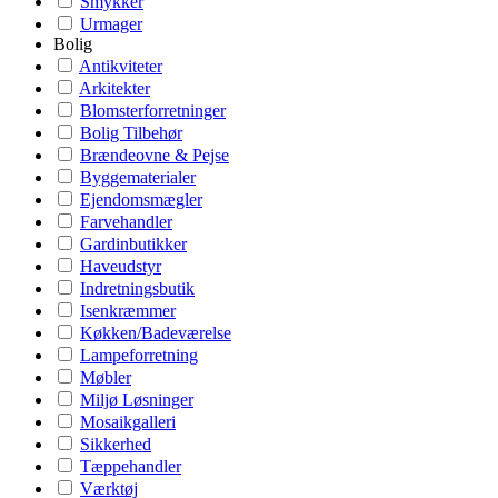
Smykker
Urmager
Bolig
Antikviteter
Arkitekter
Blomsterforretninger
Bolig Tilbehør
Brændeovne & Pejse
Byggematerialer
Ejendomsmægler
Farvehandler
Gardinbutikker
Haveudstyr
Indretningsbutik
Isenkræmmer
Køkken/Badeværelse
Lampeforretning
Møbler
Miljø Løsninger
Mosaikgalleri
Sikkerhed
Tæppehandler
Værktøj