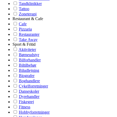
Tandklinikker
Tattoo
Zoneterapi
Restaurant & Cafe
Cafe
Pizzaria
Restauranter
Take Away
Sport & Fritid
Aktiviteter
Børneudstyr
Bilforhandler
Biltilbehør
Biludlejning
Biografer
Boghandlere
Cykelforretninger
Danseskoler
Dyrehandler
Fiskegrej
Fitness
Hobbyforretninger