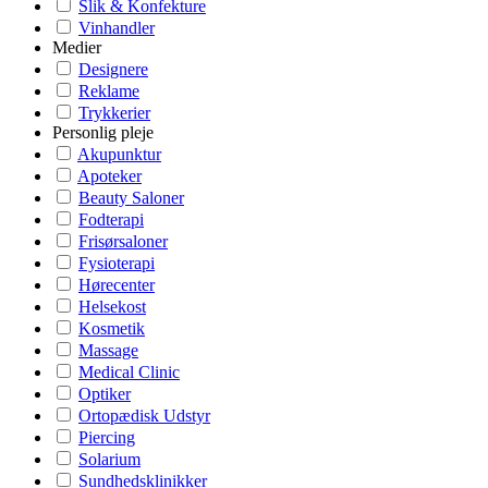
Slik & Konfekture
Vinhandler
Medier
Designere
Reklame
Trykkerier
Personlig pleje
Akupunktur
Apoteker
Beauty Saloner
Fodterapi
Frisørsaloner
Fysioterapi
Hørecenter
Helsekost
Kosmetik
Massage
Medical Clinic
Optiker
Ortopædisk Udstyr
Piercing
Solarium
Sundhedsklinikker