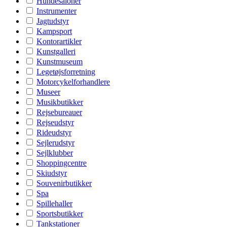
Hundesaloner
Instrumenter
Jagtudstyr
Kampsport
Kontorartikler
Kunstgalleri
Kunstmuseum
Legetøjsforretning
Motorcykelforhandlere
Museer
Musikbutikker
Rejsebureauer
Rejseudstyr
Rideudstyr
Sejlerudstyr
Sejlklubber
Shoppingcentre
Skiudstyr
Souvenirbutikker
Spa
Spillehaller
Sportsbutikker
Tankstationer