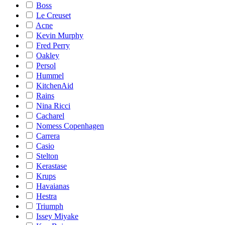
Boss
Le Creuset
Acne
Kevin Murphy
Fred Perry
Oakley
Persol
Hummel
KitchenAid
Rains
Nina Ricci
Cacharel
Nomess Copenhagen
Carrera
Casio
Stelton
Kerastase
Krups
Havaianas
Hestra
Triumph
Issey Miyake