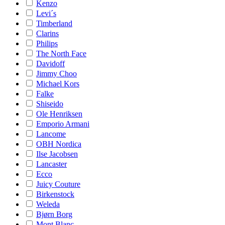
Kenzo
Levi´s
Timberland
Clarins
Philips
The North Face
Davidoff
Jimmy Choo
Michael Kors
Falke
Shiseido
Ole Henriksen
Emporio Armani
Lancome
OBH Nordica
Ilse Jacobsen
Lancaster
Ecco
Juicy Couture
Birkenstock
Weleda
Bjørn Borg
Mont Blanc