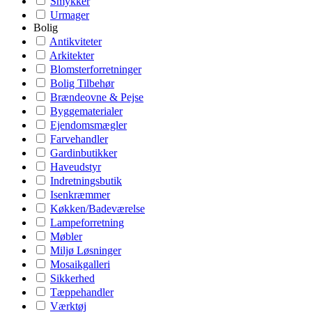
Smykker
Urmager
Bolig
Antikviteter
Arkitekter
Blomsterforretninger
Bolig Tilbehør
Brændeovne & Pejse
Byggematerialer
Ejendomsmægler
Farvehandler
Gardinbutikker
Haveudstyr
Indretningsbutik
Isenkræmmer
Køkken/Badeværelse
Lampeforretning
Møbler
Miljø Løsninger
Mosaikgalleri
Sikkerhed
Tæppehandler
Værktøj