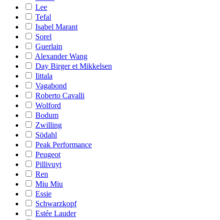
Lee
Tefal
Isabel Marant
Sorel
Guerlain
Alexander Wang
Day Birger et Mikkelsen
Iittala
Vagabond
Roberto Cavalli
Wolford
Bodum
Zwilling
Södahl
Peak Performance
Peugeot
Pillivuyt
Ren
Miu Miu
Essie
Schwarzkopf
Estée Lauder