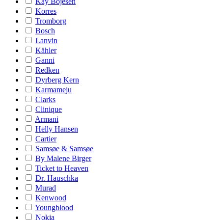
Kay Bojesen
Korres
Tromborg
Bosch
Lanvin
Kähler
Ganni
Redken
Dyrberg Kern
Karmameju
Clarks
Clinique
Armani
Helly Hansen
Cartier
Samsøe & Samsøe
By Malene Birger
Ticket to Heaven
Dr. Hauschka
Murad
Kenwood
Youngblood
Nokia