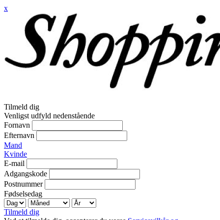
x
Tilmeld dig
Venligst udfyld nedenstående
Fornavn
Efternavn
Mand
Kvinde
E-mail
Adgangskode
Postnummer
Fødselsedag
Tilmeld dig