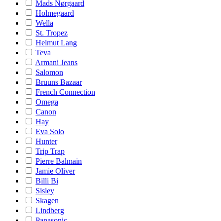
Mads Nørgaard
Holmegaard
Wella
St. Tropez
Helmut Lang
Teva
Armani Jeans
Salomon
Bruuns Bazaar
French Connection
Omega
Canon
Hay
Eva Solo
Hunter
Trip Trap
Pierre Balmain
Jamie Oliver
Billi Bi
Sisley
Skagen
Lindberg
Panasonic