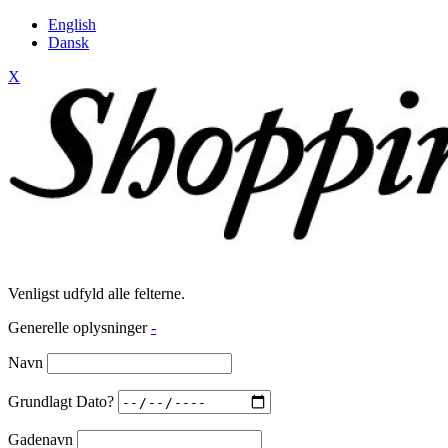
English
Dansk
X
Venligst udfyld alle felterne.
Generelle oplysninger
-
Navn
Grundlagt Dato?
Gadenavn