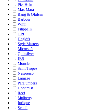
Piet Hein
Max Mara
Bang & Olufsen
Barbour
Wmf
Filippa K
OPI
Haglöfs
Style Masters
Microsoft
Quiksilver
JBS
Moncler
Saint Tropez
Nespresso
Lamaze
Parajumpers
Hoptimist
Reef
Mulberry
Jurlique
Scholl