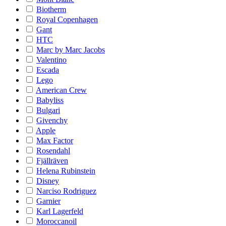
Biotherm
Royal Copenhagen
Gant
HTC
Marc by Marc Jacobs
Valentino
Escada
Lego
American Crew
Babyliss
Bulgari
Givenchy
Apple
Max Factor
Rosendahl
Fjällräven
Helena Rubinstein
Disney
Narciso Rodriguez
Garnier
Karl Lagerfeld
Moroccanoil