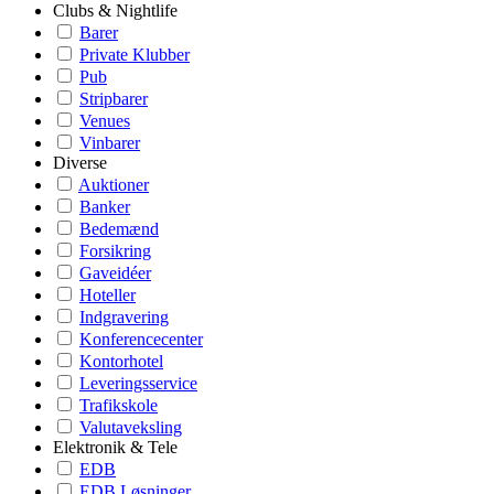
Clubs & Nightlife
Barer
Private Klubber
Pub
Stripbarer
Venues
Vinbarer
Diverse
Auktioner
Banker
Bedemænd
Forsikring
Gaveidéer
Hoteller
Indgravering
Konferencecenter
Kontorhotel
Leveringsservice
Trafikskole
Valutaveksling
Elektronik & Tele
EDB
EDB Løsninger