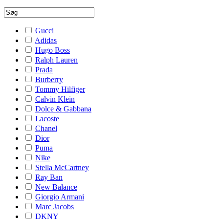
Gucci
Adidas
Hugo Boss
Ralph Lauren
Prada
Burberry
Tommy Hilfiger
Calvin Klein
Dolce & Gabbana
Lacoste
Chanel
Dior
Puma
Nike
Stella McCartney
Ray Ban
New Balance
Giorgio Armani
Marc Jacobs
DKNY