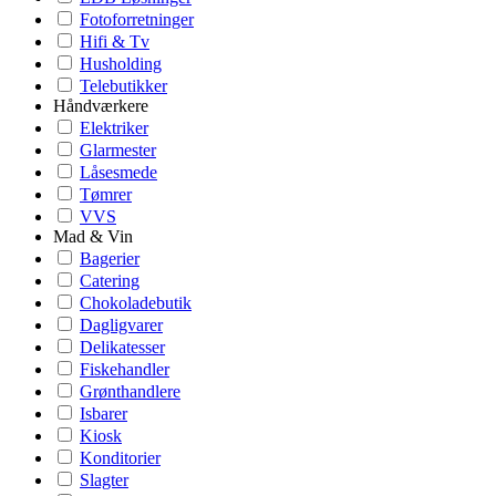
Fotoforretninger
Hifi & Tv
Husholding
Telebutikker
Håndværkere
Elektriker
Glarmester
Låsesmede
Tømrer
VVS
Mad & Vin
Bagerier
Catering
Chokoladebutik
Dagligvarer
Delikatesser
Fiskehandler
Grønthandlere
Isbarer
Kiosk
Konditorier
Slagter