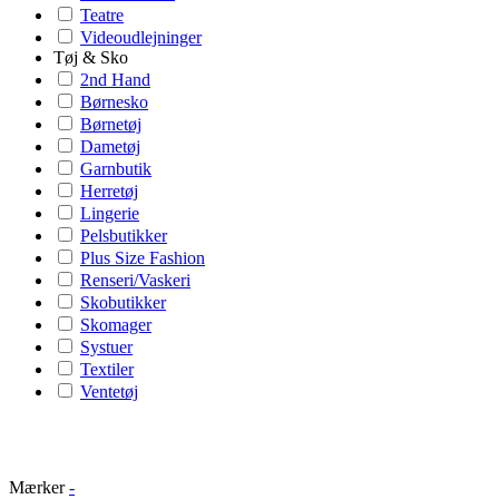
Teatre
Videoudlejninger
Tøj & Sko
2nd Hand
Børnesko
Børnetøj
Dametøj
Garnbutik
Herretøj
Lingerie
Pelsbutikker
Plus Size Fashion
Renseri/Vaskeri
Skobutikker
Skomager
Systuer
Textiler
Ventetøj
Mærker
-