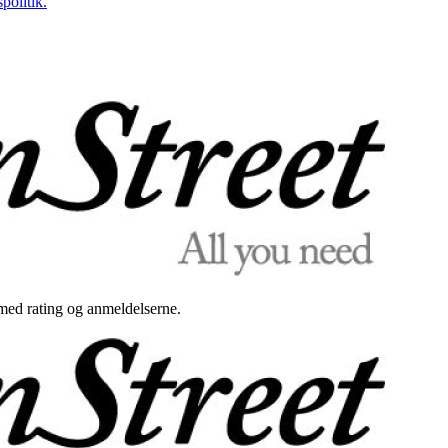
politik.
med rating og anmeldelserne.