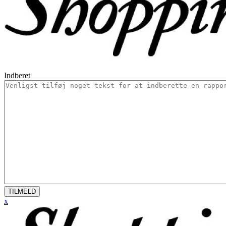
Indberet
TILMELD
x