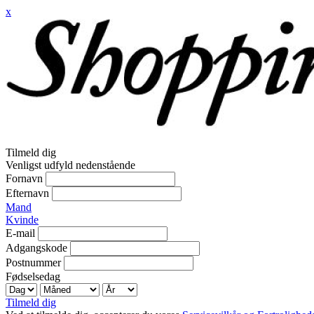
x
Tilmeld dig
Venligst udfyld nedenstående
Fornavn
Efternavn
Mand
Kvinde
E-mail
Adgangskode
Postnummer
Fødselsedag
Tilmeld dig