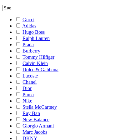
Gucci
Adidas
Hugo Boss
Ralph Lauren
Prada
Burberry
Tommy Hilfiger
Calvin Klein
Dolce & Gabbana
Lacoste
Chanel
Dior
Puma
Nike
Stella McCartney
Ray Ban
New Balance
Giorgio Armani
Marc Jacobs
DKNY