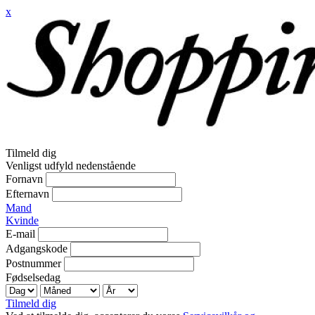
x
Tilmeld dig
Venligst udfyld nedenstående
Fornavn
Efternavn
Mand
Kvinde
E-mail
Adgangskode
Postnummer
Fødselsedag
Tilmeld dig