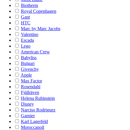
Biotherm
Royal Copenhagen
Gant
HTC
Marc by Marc Jacobs
Valentino
Escada
Lego
American Crew
Babyliss
Bulgari
Givenchy
Apple
Max Factor
Rosendahl
Fjällräven
Helena Rubinstein
Disney
Narciso Rodriguez
Garnier
Karl Lagerfeld
Moroccanoil