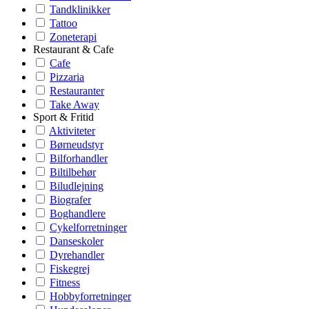
Tandklinikker
Tattoo
Zoneterapi
Restaurant & Cafe
Cafe
Pizzaria
Restauranter
Take Away
Sport & Fritid
Aktiviteter
Børneudstyr
Bilforhandler
Biltilbehør
Biludlejning
Biografer
Boghandlere
Cykelforretninger
Danseskoler
Dyrehandler
Fiskegrej
Fitness
Hobbyforretninger