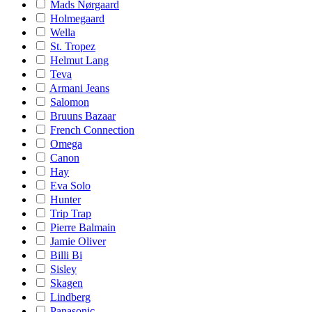
Mads Nørgaard
Holmegaard
Wella
St. Tropez
Helmut Lang
Teva
Armani Jeans
Salomon
Bruuns Bazaar
French Connection
Omega
Canon
Hay
Eva Solo
Hunter
Trip Trap
Pierre Balmain
Jamie Oliver
Billi Bi
Sisley
Skagen
Lindberg
Panasonic