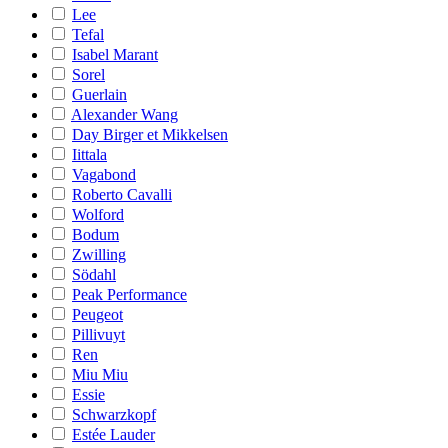
Lee
Tefal
Isabel Marant
Sorel
Guerlain
Alexander Wang
Day Birger et Mikkelsen
Iittala
Vagabond
Roberto Cavalli
Wolford
Bodum
Zwilling
Södahl
Peak Performance
Peugeot
Pillivuyt
Ren
Miu Miu
Essie
Schwarzkopf
Estée Lauder