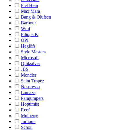
Piet Hein
Max Mara
Bang & Olufsen
Barbour
Wmf
Filippa K
OPI
Haglöfs
Style Masters
Microsoft
Quiksilver
JBS
Moncler
Saint Tropez
Nespresso
Lamaze
Parajumpers
Hoptimist
Reef
Mulberry
Jurlique
Scholl