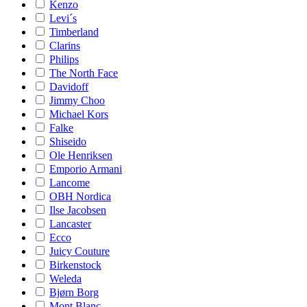
Kenzo
Levi´s
Timberland
Clarins
Philips
The North Face
Davidoff
Jimmy Choo
Michael Kors
Falke
Shiseido
Ole Henriksen
Emporio Armani
Lancome
OBH Nordica
Ilse Jacobsen
Lancaster
Ecco
Juicy Couture
Birkenstock
Weleda
Bjørn Borg
Mont Blanc