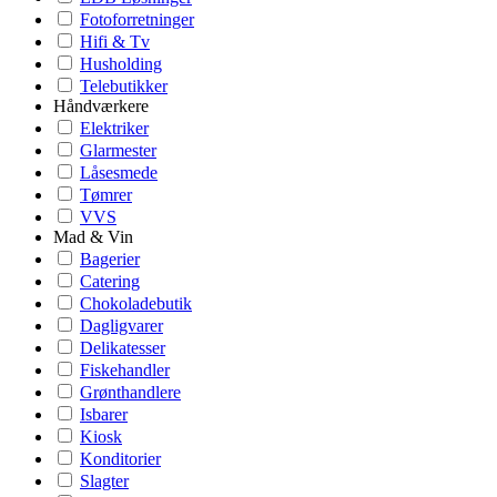
Fotoforretninger
Hifi & Tv
Husholding
Telebutikker
Håndværkere
Elektriker
Glarmester
Låsesmede
Tømrer
VVS
Mad & Vin
Bagerier
Catering
Chokoladebutik
Dagligvarer
Delikatesser
Fiskehandler
Grønthandlere
Isbarer
Kiosk
Konditorier
Slagter