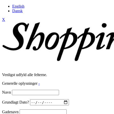
English
Dansk
X
Venligst udfyld alle felterne.
Generelle oplysninger
-
Navn
Grundlagt Dato?
Gadenavn