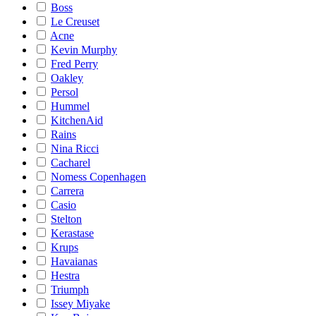
Boss
Le Creuset
Acne
Kevin Murphy
Fred Perry
Oakley
Persol
Hummel
KitchenAid
Rains
Nina Ricci
Cacharel
Nomess Copenhagen
Carrera
Casio
Stelton
Kerastase
Krups
Havaianas
Hestra
Triumph
Issey Miyake