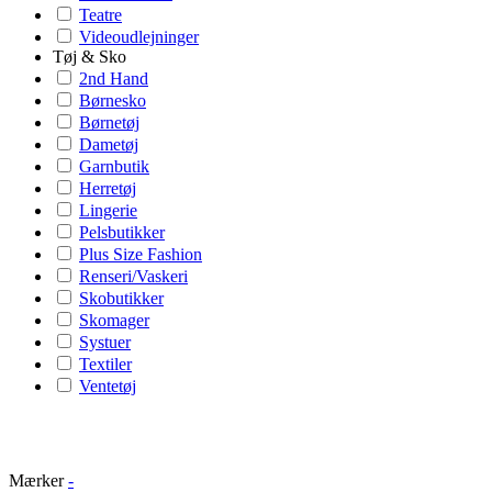
Teatre
Videoudlejninger
Tøj & Sko
2nd Hand
Børnesko
Børnetøj
Dametøj
Garnbutik
Herretøj
Lingerie
Pelsbutikker
Plus Size Fashion
Renseri/Vaskeri
Skobutikker
Skomager
Systuer
Textiler
Ventetøj
Mærker
-