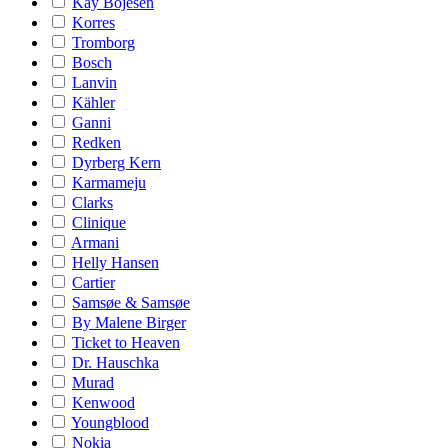
Kay Bojesen
Korres
Tromborg
Bosch
Lanvin
Kähler
Ganni
Redken
Dyrberg Kern
Karmameju
Clarks
Clinique
Armani
Helly Hansen
Cartier
Samsøe & Samsøe
By Malene Birger
Ticket to Heaven
Dr. Hauschka
Murad
Kenwood
Youngblood
Nokia