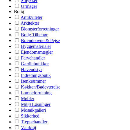
Smykker
Urmager
Bolig
Antikviteter
Arkitekter
Blomsterforretninger
Bolig Tilbehør
Brændeovne & Pejse
Byggematerialer
Ejendomsmægler
Farvehandler
Gardinbutikker
Haveudstyr
Indretningsbutik
Isenkræmmer
Køkken/Badeværelse
Lampeforretning
Møbler
Miljø Løsninger
Mosaikgalleri
Sikkerhed
Tæppehandler
Værktøj