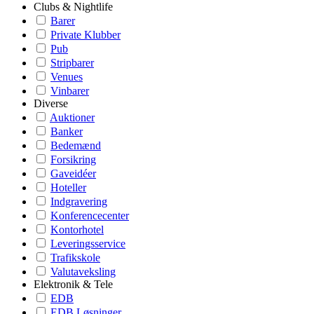
Clubs & Nightlife
Barer
Private Klubber
Pub
Stripbarer
Venues
Vinbarer
Diverse
Auktioner
Banker
Bedemænd
Forsikring
Gaveidéer
Hoteller
Indgravering
Konferencecenter
Kontorhotel
Leveringsservice
Trafikskole
Valutaveksling
Elektronik & Tele
EDB
EDB Løsninger