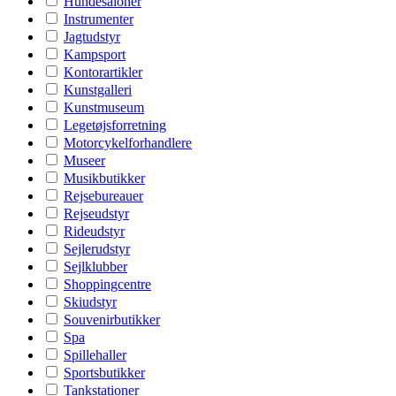
Hundesaloner
Instrumenter
Jagtudstyr
Kampsport
Kontorartikler
Kunstgalleri
Kunstmuseum
Legetøjsforretning
Motorcykelforhandlere
Museer
Musikbutikker
Rejsebureauer
Rejseudstyr
Rideudstyr
Sejlerudstyr
Sejlklubber
Shoppingcentre
Skiudstyr
Souvenirbutikker
Spa
Spillehaller
Sportsbutikker
Tankstationer