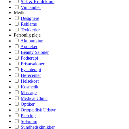
Slik & Konfekture
Vinhandler
Medier
Designere
Reklame
Trykkerier
Personlig pleje
Akupunktur
Apoteker
Beauty Saloner
Fodterapi
Frisørsaloner
Fysioterapi
Hørecenter
Helsekost
Kosmetik
Massage
Medical Clinic
Optiker
Ortopædisk Udstyr
Piercing
Solarium
Sundhedsklinikker