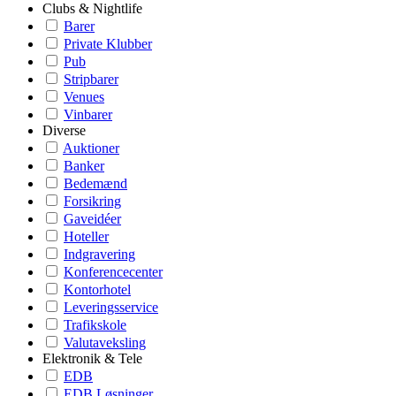
Clubs & Nightlife
Barer
Private Klubber
Pub
Stripbarer
Venues
Vinbarer
Diverse
Auktioner
Banker
Bedemænd
Forsikring
Gaveidéer
Hoteller
Indgravering
Konferencecenter
Kontorhotel
Leveringsservice
Trafikskole
Valutaveksling
Elektronik & Tele
EDB
EDB Løsninger