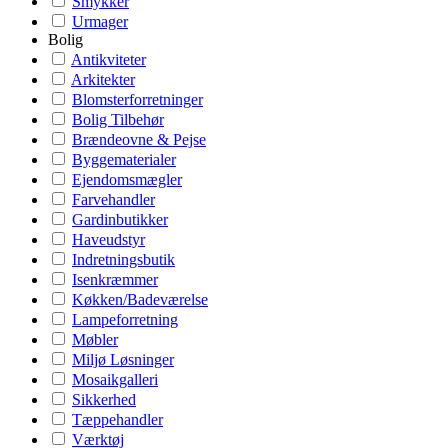
Smykker
Urmager
Bolig
Antikviteter
Arkitekter
Blomsterforretninger
Bolig Tilbehør
Brændeovne & Pejse
Byggematerialer
Ejendomsmægler
Farvehandler
Gardinbutikker
Haveudstyr
Indretningsbutik
Isenkræmmer
Køkken/Badeværelse
Lampeforretning
Møbler
Miljø Løsninger
Mosaikgalleri
Sikkerhed
Tæppehandler
Værktøj