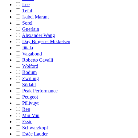
Lee
Tefal
Isabel Marant
Sorel
Guerlain
Alexander Wang
Day Birger et Mikkelsen
Iittala
Vagabond
Roberto Cavalli
Wolford
Bodum
Zwilling
Södahl
Peak Performance
Peugeot
Pillivuyt
Ren
Miu Miu
Essie
Schwarzkopf
Estée Lauder