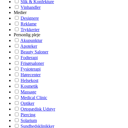
Slik & Konfekture
Vinhandler
Medier
Designere
Reklame
Trykkerier
Personlig pleje
Akupunktur
Apoteker
Beauty Saloner
Fodterapi
Frisørsaloner
Fysioterapi
Hørecenter
Helsekost
Kosmetik
Massage
Medical Clinic
Optiker
Ortopædisk Udstyr
Piercing
Solarium
Sundhedsklinikker