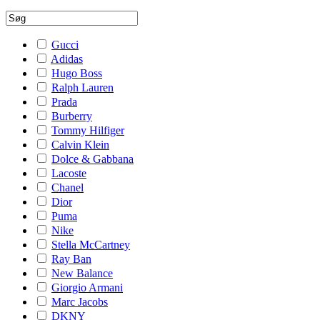
Gucci
Adidas
Hugo Boss
Ralph Lauren
Prada
Burberry
Tommy Hilfiger
Calvin Klein
Dolce & Gabbana
Lacoste
Chanel
Dior
Puma
Nike
Stella McCartney
Ray Ban
New Balance
Giorgio Armani
Marc Jacobs
DKNY