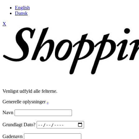
English
Dansk
X
Venligst udfyld alle felterne.
Generelle oplysninger
-
Navn
Grundlagt Dato?
Gadenavn