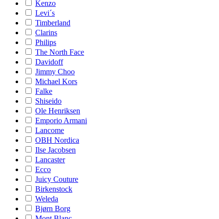
Kenzo
Levi´s
Timberland
Clarins
Philips
The North Face
Davidoff
Jimmy Choo
Michael Kors
Falke
Shiseido
Ole Henriksen
Emporio Armani
Lancome
OBH Nordica
Ilse Jacobsen
Lancaster
Ecco
Juicy Couture
Birkenstock
Weleda
Bjørn Borg
Mont Blanc