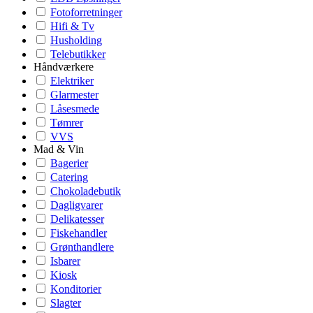
Fotoforretninger
Hifi & Tv
Husholding
Telebutikker
Håndværkere
Elektriker
Glarmester
Låsesmede
Tømrer
VVS
Mad & Vin
Bagerier
Catering
Chokoladebutik
Dagligvarer
Delikatesser
Fiskehandler
Grønthandlere
Isbarer
Kiosk
Konditorier
Slagter