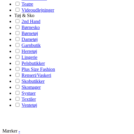
Teatre
Videoudlejninger
Tøj & Sko
2nd Hand
Børnesko
Børnetøj
Dametøj
Garnbutik
Herretøj
Lingerie
Pelsbutikker
Plus Size Fashion
Renseri/Vaskeri
Skobutikker
Skomager
Systuer
Textiler
Ventetøj
Mærker
-