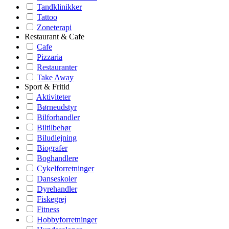
Tandklinikker
Tattoo
Zoneterapi
Restaurant & Cafe
Cafe
Pizzaria
Restauranter
Take Away
Sport & Fritid
Aktiviteter
Børneudstyr
Bilforhandler
Biltilbehør
Biludlejning
Biografer
Boghandlere
Cykelforretninger
Danseskoler
Dyrehandler
Fiskegrej
Fitness
Hobbyforretninger