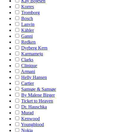
Kay Bojesen
Korres
Tromborg
Bosch
Lanvin
Kähler
Ganni
Redken
Dyrberg Kern
Karmameju
Clarks
Clinique
Armani
Helly Hansen
Cartier
Samsøe & Samsøe
By Malene Birger
Ticket to Heaven
Dr. Hauschka
Murad
Kenwood
Youngblood
Nokia