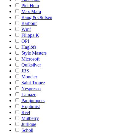
Piet Hein
Max Mara
Bang & Olufsen
Barbour
Wmf
Filippa K
OPI
Haglöfs
Style Masters
Microsoft
Quiksilver
JBS
Moncler
Saint Tropez
Nespresso
Lamaze
Parajumpers
Hoptimist
Reef
Mulberry
Jurlique
Scholl