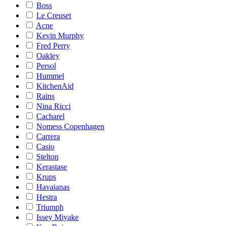
Boss
Le Creuset
Acne
Kevin Murphy
Fred Perry
Oakley
Persol
Hummel
KitchenAid
Rains
Nina Ricci
Cacharel
Nomess Copenhagen
Carrera
Casio
Stelton
Kerastase
Krups
Havaianas
Hestra
Triumph
Issey Miyake