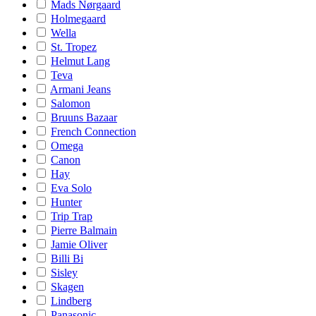
Mads Nørgaard
Holmegaard
Wella
St. Tropez
Helmut Lang
Teva
Armani Jeans
Salomon
Bruuns Bazaar
French Connection
Omega
Canon
Hay
Eva Solo
Hunter
Trip Trap
Pierre Balmain
Jamie Oliver
Billi Bi
Sisley
Skagen
Lindberg
Panasonic