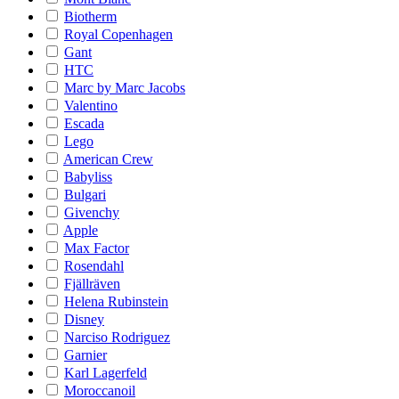
Biotherm
Royal Copenhagen
Gant
HTC
Marc by Marc Jacobs
Valentino
Escada
Lego
American Crew
Babyliss
Bulgari
Givenchy
Apple
Max Factor
Rosendahl
Fjällräven
Helena Rubinstein
Disney
Narciso Rodriguez
Garnier
Karl Lagerfeld
Moroccanoil