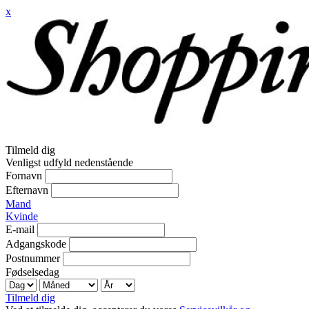
x
Tilmeld dig
Venligst udfyld nedenstående
Fornavn
Efternavn
Mand
Kvinde
E-mail
Adgangskode
Postnummer
Fødselsedag
Tilmeld dig