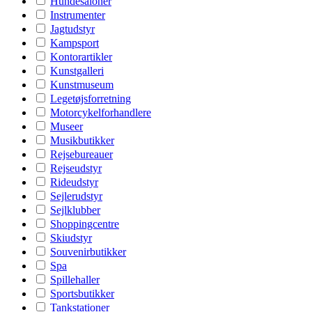
Hundesaloner
Instrumenter
Jagtudstyr
Kampsport
Kontorartikler
Kunstgalleri
Kunstmuseum
Legetøjsforretning
Motorcykelforhandlere
Museer
Musikbutikker
Rejsebureauer
Rejseudstyr
Rideudstyr
Sejlerudstyr
Sejlklubber
Shoppingcentre
Skiudstyr
Souvenirbutikker
Spa
Spillehaller
Sportsbutikker
Tankstationer