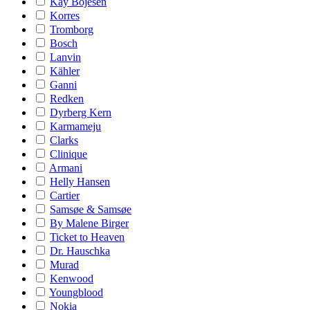
Kay Bojesen
Korres
Tromborg
Bosch
Lanvin
Kähler
Ganni
Redken
Dyrberg Kern
Karmameju
Clarks
Clinique
Armani
Helly Hansen
Cartier
Samsøe & Samsøe
By Malene Birger
Ticket to Heaven
Dr. Hauschka
Murad
Kenwood
Youngblood
Nokia