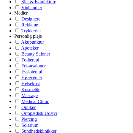
Slik & Konfekture
Vinhandler
Medier
Designere
Reklame
Trykkerier
Personlig pleje
Akupunktur
Apoteker
Beauty Saloner
Fodterapi
Frisørsaloner
Fysioterapi
Hørecenter
Helsekost
Kosmetik
Massage
Medical Clinic
Optiker
Ortopædisk Udstyr
Piercing
Solarium
Sundhedsklinikker