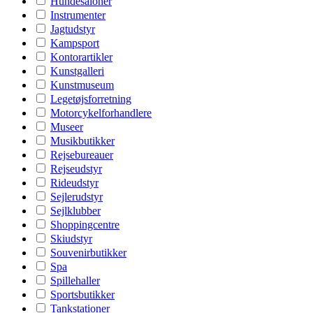
Hundesaloner
Instrumenter
Jagtudstyr
Kampsport
Kontorartikler
Kunstgalleri
Kunstmuseum
Legetøjsforretning
Motorcykelforhandlere
Museer
Musikbutikker
Rejsebureauer
Rejseudstyr
Rideudstyr
Sejlerudstyr
Sejlklubber
Shoppingcentre
Skiudstyr
Souvenirbutikker
Spa
Spillehaller
Sportsbutikker
Tankstationer