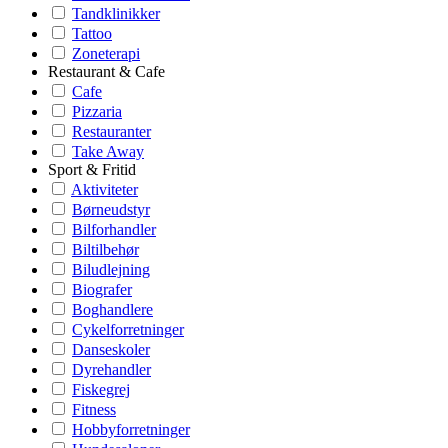
Tandklinikker
Tattoo
Zoneterapi
Restaurant & Cafe
Cafe
Pizzaria
Restauranter
Take Away
Sport & Fritid
Aktiviteter
Børneudstyr
Bilforhandler
Biltilbehør
Biludlejning
Biografer
Boghandlere
Cykelforretninger
Danseskoler
Dyrehandler
Fiskegrej
Fitness
Hobbyforretninger