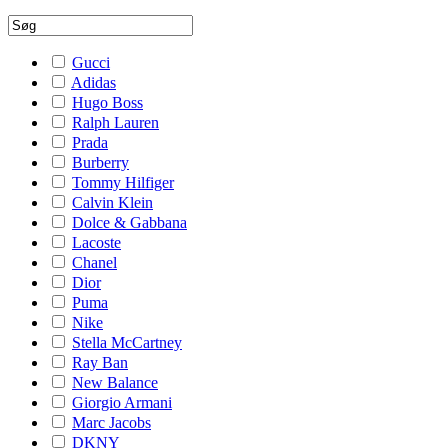
Gucci
Adidas
Hugo Boss
Ralph Lauren
Prada
Burberry
Tommy Hilfiger
Calvin Klein
Dolce & Gabbana
Lacoste
Chanel
Dior
Puma
Nike
Stella McCartney
Ray Ban
New Balance
Giorgio Armani
Marc Jacobs
DKNY