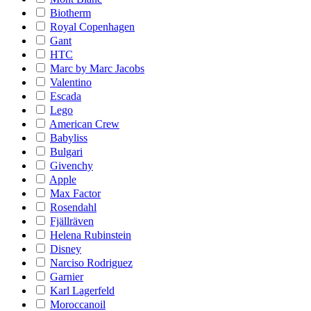
Biotherm
Royal Copenhagen
Gant
HTC
Marc by Marc Jacobs
Valentino
Escada
Lego
American Crew
Babyliss
Bulgari
Givenchy
Apple
Max Factor
Rosendahl
Fjällräven
Helena Rubinstein
Disney
Narciso Rodriguez
Garnier
Karl Lagerfeld
Moroccanoil