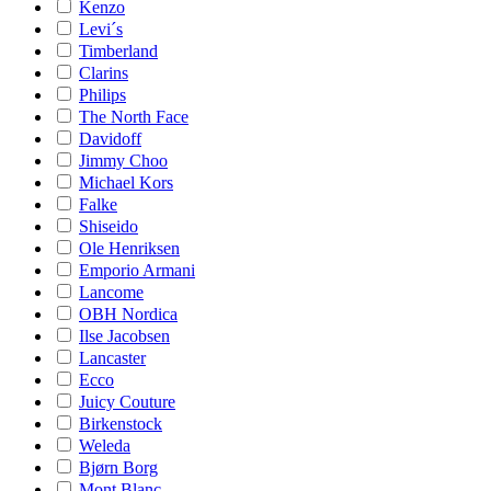
Kenzo
Levi´s
Timberland
Clarins
Philips
The North Face
Davidoff
Jimmy Choo
Michael Kors
Falke
Shiseido
Ole Henriksen
Emporio Armani
Lancome
OBH Nordica
Ilse Jacobsen
Lancaster
Ecco
Juicy Couture
Birkenstock
Weleda
Bjørn Borg
Mont Blanc