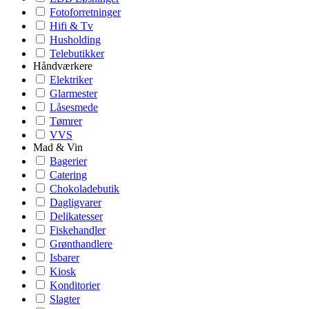
Fotoforretninger
Hifi & Tv
Husholding
Telebutikker
Håndværkere
Elektriker
Glarmester
Låsesmede
Tømrer
VVS
Mad & Vin
Bagerier
Catering
Chokoladebutik
Dagligvarer
Delikatesser
Fiskehandler
Grønthandlere
Isbarer
Kiosk
Konditorier
Slagter