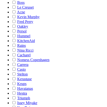
Boss
Le Creuset
Acne
Kevin Murphy
Fred Perry
Oakley
Persol
Hummel
KitchenAid
Rains
Nina Ricci
Cacharel
Nomess Copenhagen
Carrera
Casio
Stelton
Kerastase
Krups
Havaianas
Hestra
Triumph
Issey Miyake