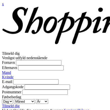
x
Tilmeld dig
Venligst udfyld nedenstående
Fornavn
Efternavn
Mand
Kvinde
E-mail
Adgangskode
Postnummer
Fødselsedag
Tilmeld dig