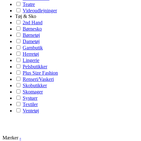
Teatre
Videoudlejninger
Tøj & Sko
2nd Hand
Børnesko
Børnetøj
Dametøj
Garnbutik
Herretøj
Lingerie
Pelsbutikker
Plus Size Fashion
Renseri/Vaskeri
Skobutikker
Skomager
Systuer
Textiler
Ventetøj
Mærker
-