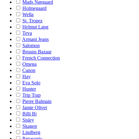
Mads Nørgaard
Holmegaard
Wella
St. Tropez
Helmut Lang
Teva
Armani Jeans
Salomon
Bruuns Bazaar
French Connection
Omega
Canon
Hay
Eva Solo
Hunter
Trip Trap
Pierre Balmain
Jamie Oliver
Billi Bi
Sisley
Skagen
Lindberg
Panasonic