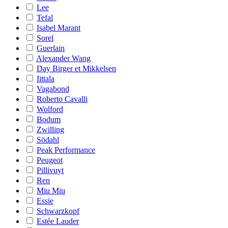
Lee
Tefal
Isabel Marant
Sorel
Guerlain
Alexander Wang
Day Birger et Mikkelsen
Iittala
Vagabond
Roberto Cavalli
Wolford
Bodum
Zwilling
Södahl
Peak Performance
Peugeot
Pillivuyt
Ren
Miu Miu
Essie
Schwarzkopf
Estée Lauder