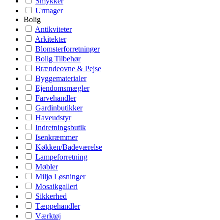
Smykker
Urmager
Bolig
Antikviteter
Arkitekter
Blomsterforretninger
Bolig Tilbehør
Brændeovne & Pejse
Byggematerialer
Ejendomsmægler
Farvehandler
Gardinbutikker
Haveudstyr
Indretningsbutik
Isenkræmmer
Køkken/Badeværelse
Lampeforretning
Møbler
Miljø Løsninger
Mosaikgalleri
Sikkerhed
Tæppehandler
Værktøj