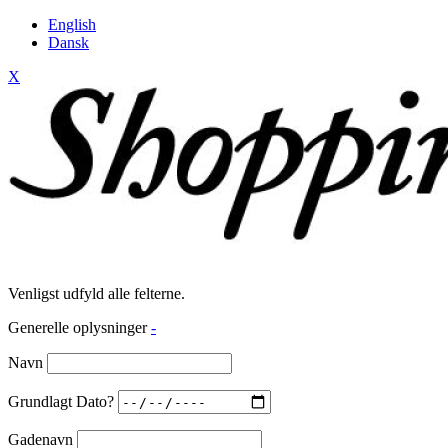
English
Dansk
X
Venligst udfyld alle felterne.
Generelle oplysninger
-
Navn
Grundlagt Dato?
Gadenavn