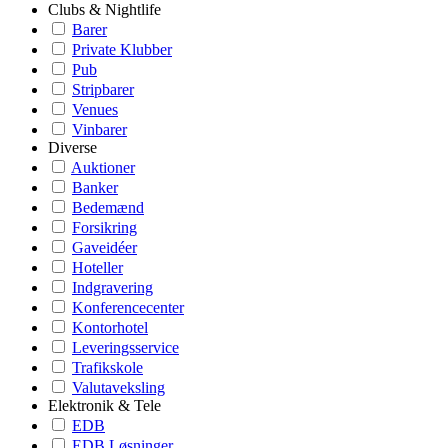
Clubs & Nightlife
Barer
Private Klubber
Pub
Stripbarer
Venues
Vinbarer
Diverse
Auktioner
Banker
Bedemænd
Forsikring
Gaveidéer
Hoteller
Indgravering
Konferencecenter
Kontorhotel
Leveringsservice
Trafikskole
Valutaveksling
Elektronik & Tele
EDB
EDB Løsninger