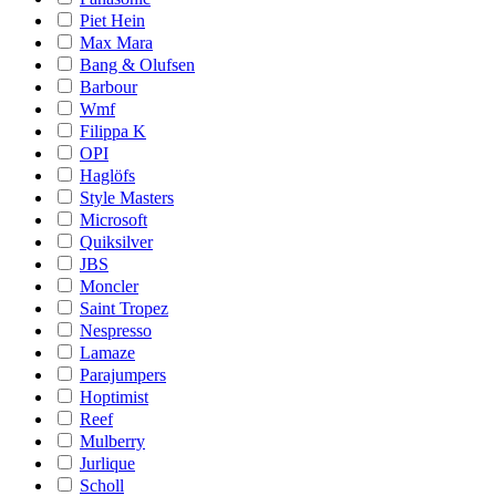
Piet Hein
Max Mara
Bang & Olufsen
Barbour
Wmf
Filippa K
OPI
Haglöfs
Style Masters
Microsoft
Quiksilver
JBS
Moncler
Saint Tropez
Nespresso
Lamaze
Parajumpers
Hoptimist
Reef
Mulberry
Jurlique
Scholl