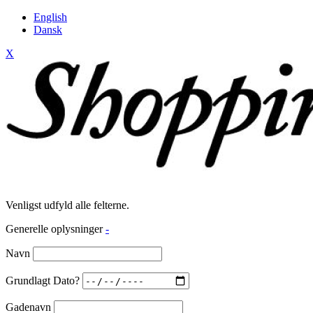
English
Dansk
X
Venligst udfyld alle felterne.
Generelle oplysninger
-
Navn
Grundlagt Dato?
Gadenavn