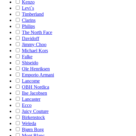
Kenzo
Levi´s
Timberland
Clarins
Philips
The North Face
Davidoff
Jimmy Choo
Michael Kors
Falke
Shiseido
Ole Henriksen
Emporio Armani
Lancome
OBH Nordica
Ilse Jacobsen
Lancaster
Ecco
Juicy Couture
Birkenstock
Weleda
Bjørn Borg
Mont Blanc