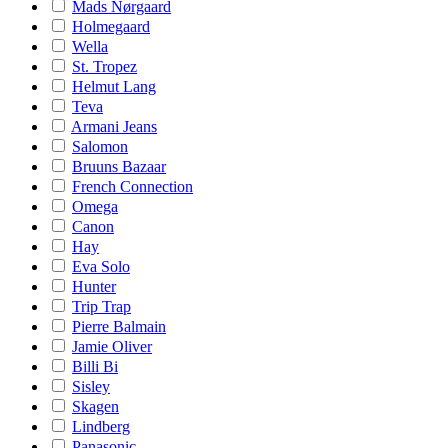
Mads Nørgaard
Holmegaard
Wella
St. Tropez
Helmut Lang
Teva
Armani Jeans
Salomon
Bruuns Bazaar
French Connection
Omega
Canon
Hay
Eva Solo
Hunter
Trip Trap
Pierre Balmain
Jamie Oliver
Billi Bi
Sisley
Skagen
Lindberg
Panasonic