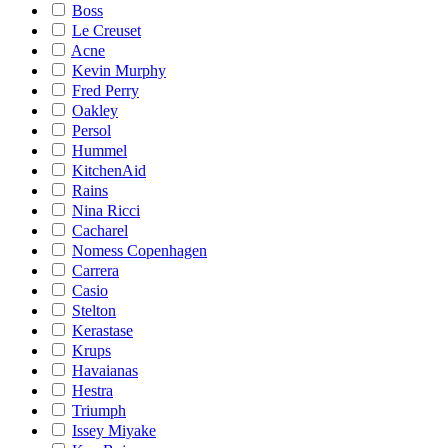
Boss
Le Creuset
Acne
Kevin Murphy
Fred Perry
Oakley
Persol
Hummel
KitchenAid
Rains
Nina Ricci
Cacharel
Nomess Copenhagen
Carrera
Casio
Stelton
Kerastase
Krups
Havaianas
Hestra
Triumph
Issey Miyake