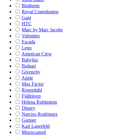
Biotherm
Royal Copenhagen
Gant
HTC
Marc by Marc Jacobs
Valentino
Escada
Lego
American Crew
Babyliss
Bulgari
Givenchy
Apple
Max Factor
Rosendahl
Fjällräven
Helena Rubinstein
Disney
Narciso Rodriguez
Garnier
Karl Lagerfeld
Moroccanoil