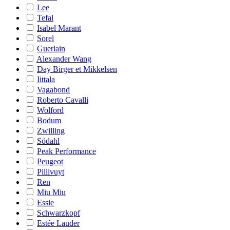
Lee
Tefal
Isabel Marant
Sorel
Guerlain
Alexander Wang
Day Birger et Mikkelsen
Iittala
Vagabond
Roberto Cavalli
Wolford
Bodum
Zwilling
Södahl
Peak Performance
Peugeot
Pillivuyt
Ren
Miu Miu
Essie
Schwarzkopf
Estée Lauder