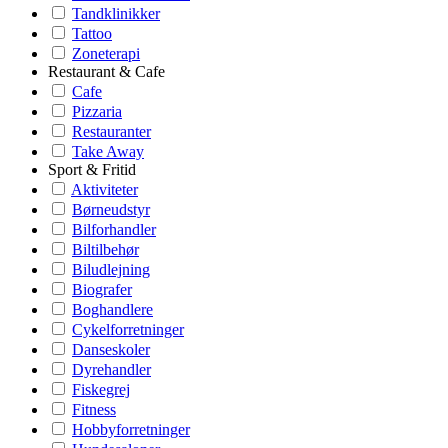
Tandklinikker
Tattoo
Zoneterapi
Restaurant & Cafe
Cafe
Pizzaria
Restauranter
Take Away
Sport & Fritid
Aktiviteter
Børneudstyr
Bilforhandler
Biltilbehør
Biludlejning
Biografer
Boghandlere
Cykelforretninger
Danseskoler
Dyrehandler
Fiskegrej
Fitness
Hobbyforretninger