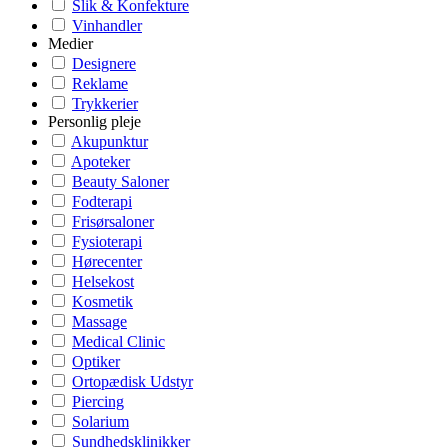
Slik & Konfekture
Vinhandler
Medier
Designere
Reklame
Trykkerier
Personlig pleje
Akupunktur
Apoteker
Beauty Saloner
Fodterapi
Frisørsaloner
Fysioterapi
Hørecenter
Helsekost
Kosmetik
Massage
Medical Clinic
Optiker
Ortopædisk Udstyr
Piercing
Solarium
Sundhedsklinikker