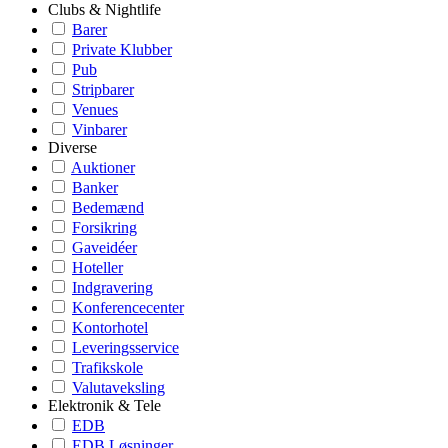
Clubs & Nightlife
Barer
Private Klubber
Pub
Stripbarer
Venues
Vinbarer
Diverse
Auktioner
Banker
Bedemænd
Forsikring
Gaveidéer
Hoteller
Indgravering
Konferencecenter
Kontorhotel
Leveringsservice
Trafikskole
Valutaveksling
Elektronik & Tele
EDB
EDB Løsninger