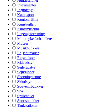
Hundesaloner
Instrumenter
Jagtudstyr
Kampsport
Kontorartikler
Kunstgalleri
Kunstmuseum
Legetøjsforretning
Motorcykelforhandlere
Museer
Musikbutikker
Rejsebureauer
Rejseudstyr
Rideudstyr
Sejlerudstyr
Sejlklubber
Shoppingcentre
Skiudstyr
Souvenirbutikker
Spa
Spillehaller
Sportsbutikker
Tankstationer