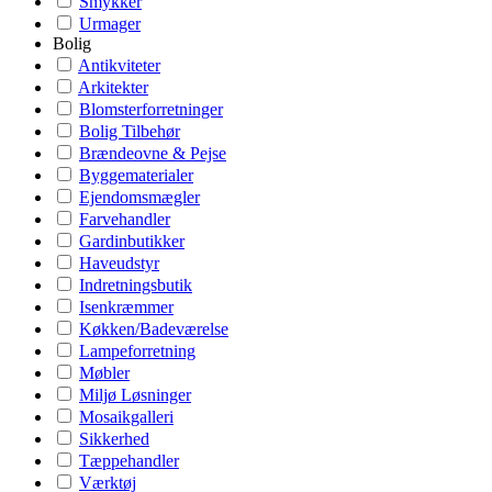
Smykker
Urmager
Bolig
Antikviteter
Arkitekter
Blomsterforretninger
Bolig Tilbehør
Brændeovne & Pejse
Byggematerialer
Ejendomsmægler
Farvehandler
Gardinbutikker
Haveudstyr
Indretningsbutik
Isenkræmmer
Køkken/Badeværelse
Lampeforretning
Møbler
Miljø Løsninger
Mosaikgalleri
Sikkerhed
Tæppehandler
Værktøj