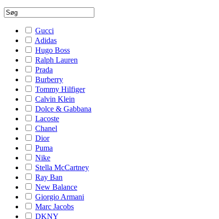
Gucci
Adidas
Hugo Boss
Ralph Lauren
Prada
Burberry
Tommy Hilfiger
Calvin Klein
Dolce & Gabbana
Lacoste
Chanel
Dior
Puma
Nike
Stella McCartney
Ray Ban
New Balance
Giorgio Armani
Marc Jacobs
DKNY