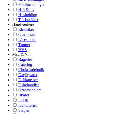
Fotoforretninger
Hifi & Tv
Husholding
Telebutikker
Håndværkere
Elektriker
Glarmester
Låsesmede
Tømrer
VVS
Mad & Vin
Bagerier
Catering
Chokoladebutik
Dagligvarer
Delikatesser
Fiskehandler
Grønthandlere
Isbarer
Kiosk
Konditorier
Slagter