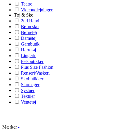
Teatre
Videoudlejninger
Tøj & Sko
2nd Hand
Børnesko
Børnetøj
Dametøj
Garnbutik
Herretøj
Lingerie
Pelsbutikker
Plus Size Fashion
Renseri/Vaskeri
Skobutikker
Skomager
Systuer
Textiler
Ventetøj
Mærker
-