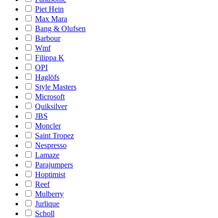
Piet Hein
Max Mara
Bang & Olufsen
Barbour
Wmf
Filippa K
OPI
Haglöfs
Style Masters
Microsoft
Quiksilver
JBS
Moncler
Saint Tropez
Nespresso
Lamaze
Parajumpers
Hoptimist
Reef
Mulberry
Jurlique
Scholl