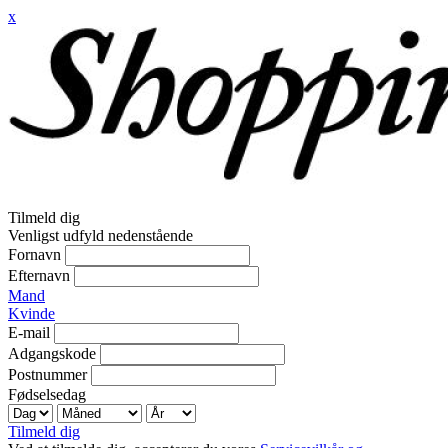
x
Tilmeld dig
Venligst udfyld nedenstående
Fornavn
Efternavn
Mand
Kvinde
E-mail
Adgangskode
Postnummer
Fødselsedag
Tilmeld dig