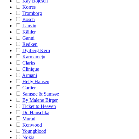
Kay Bojesen
Korres
Tromborg
Bosch
Lanvin
Kähler
Ganni
Redken
Dyrberg Kern
Karmameju
Clarks
Clinique
Armani
Helly Hansen
Cartier
Samsøe & Samsøe
By Malene Birger
Ticket to Heaven
Dr. Hauschka
Murad
Kenwood
Youngblood
Nokia