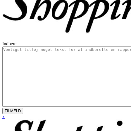
Indberet
TILMELD
x