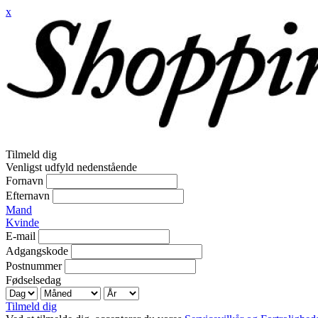
x
Tilmeld dig
Venligst udfyld nedenstående
Fornavn
Efternavn
Mand
Kvinde
E-mail
Adgangskode
Postnummer
Fødselsedag
Tilmeld dig