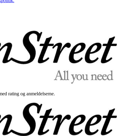
politik.
med rating og anmeldelserne.