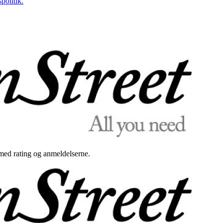
politik.
med rating og anmeldelserne.