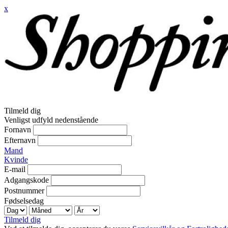
x
Tilmeld dig
Venligst udfyld nedenstående
Fornavn
Efternavn
Mand
Kvinde
E-mail
Adgangskode
Postnummer
Fødselsedag
Tilmeld dig