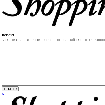
Indberet
TILMELD
x