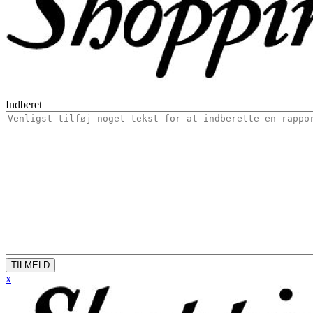
Indberet
TILMELD
x