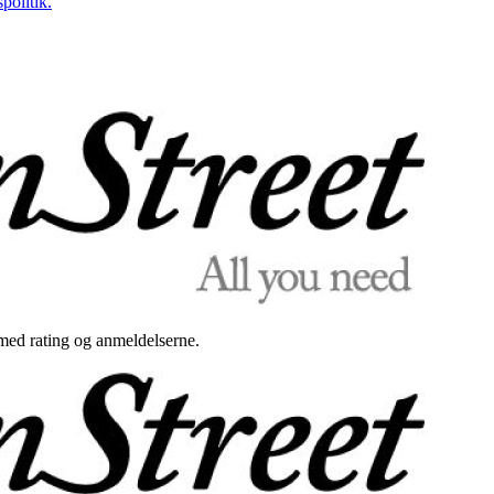
politik.
med rating og anmeldelserne.