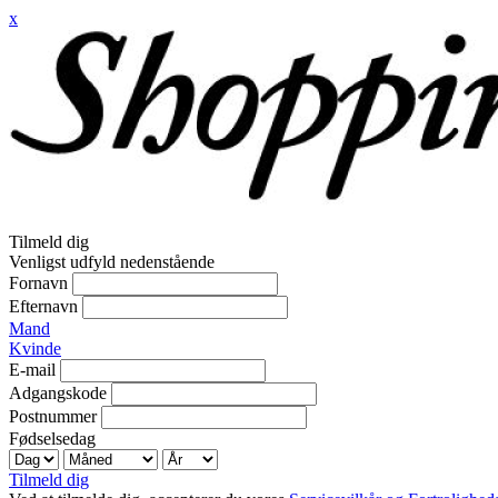
x
Tilmeld dig
Venligst udfyld nedenstående
Fornavn
Efternavn
Mand
Kvinde
E-mail
Adgangskode
Postnummer
Fødselsedag
Tilmeld dig