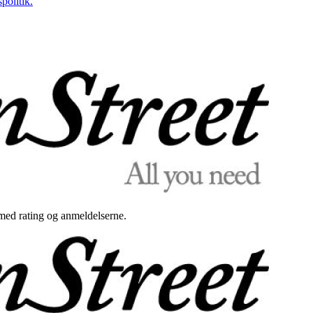
politik.
med rating og anmeldelserne.