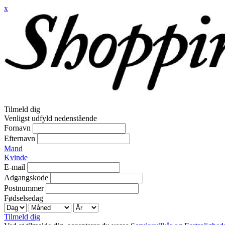
x
Tilmeld dig
Venligst udfyld nedenstående
Fornavn
Efternavn
Mand
Kvinde
E-mail
Adgangskode
Postnummer
Fødselsedag
Tilmeld dig