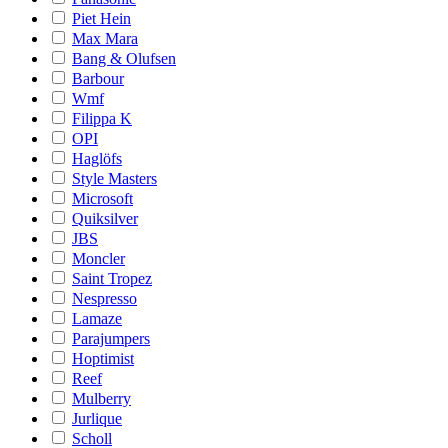
Piet Hein
Max Mara
Bang & Olufsen
Barbour
Wmf
Filippa K
OPI
Haglöfs
Style Masters
Microsoft
Quiksilver
JBS
Moncler
Saint Tropez
Nespresso
Lamaze
Parajumpers
Hoptimist
Reef
Mulberry
Jurlique
Scholl