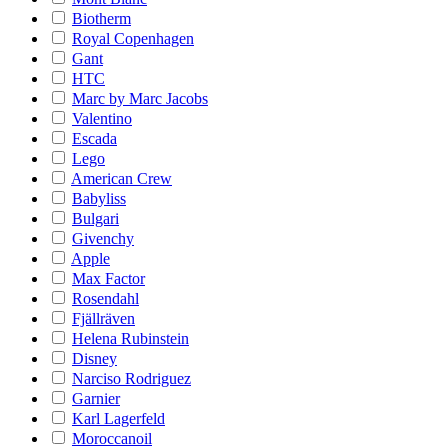
Biotherm
Royal Copenhagen
Gant
HTC
Marc by Marc Jacobs
Valentino
Escada
Lego
American Crew
Babyliss
Bulgari
Givenchy
Apple
Max Factor
Rosendahl
Fjällräven
Helena Rubinstein
Disney
Narciso Rodriguez
Garnier
Karl Lagerfeld
Moroccanoil