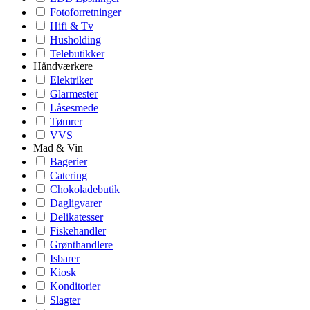
Fotoforretninger
Hifi & Tv
Husholding
Telebutikker
Håndværkere
Elektriker
Glarmester
Låsesmede
Tømrer
VVS
Mad & Vin
Bagerier
Catering
Chokoladebutik
Dagligvarer
Delikatesser
Fiskehandler
Grønthandlere
Isbarer
Kiosk
Konditorier
Slagter