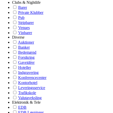
Clubs & Nightlife
Barer
Private Klubber
Pub
Stripbarer
Venues
Vinbarer
Diverse
Auktioner
Banker
Bedemænd
Forsikring
Gaveidéer
Hoteller
Indgravering
Konferencecenter
Kontorhotel
Leveringsservice
Trafikskole
Valutaveksling
Elektronik & Tele
EDB
EDB Løsninger