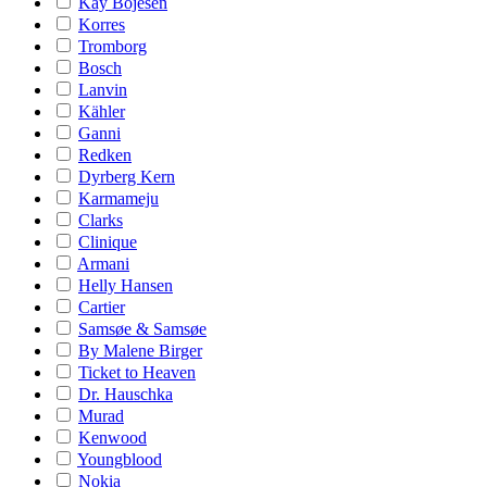
Kay Bojesen
Korres
Tromborg
Bosch
Lanvin
Kähler
Ganni
Redken
Dyrberg Kern
Karmameju
Clarks
Clinique
Armani
Helly Hansen
Cartier
Samsøe & Samsøe
By Malene Birger
Ticket to Heaven
Dr. Hauschka
Murad
Kenwood
Youngblood
Nokia