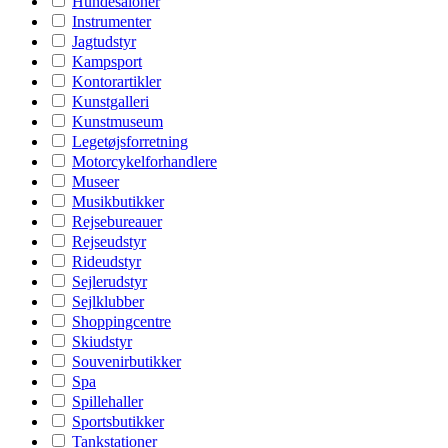
Hundesaloner
Instrumenter
Jagtudstyr
Kampsport
Kontorartikler
Kunstgalleri
Kunstmuseum
Legetøjsforretning
Motorcykelforhandlere
Museer
Musikbutikker
Rejsebureauer
Rejseudstyr
Rideudstyr
Sejlerudstyr
Sejlklubber
Shoppingcentre
Skiudstyr
Souvenirbutikker
Spa
Spillehaller
Sportsbutikker
Tankstationer