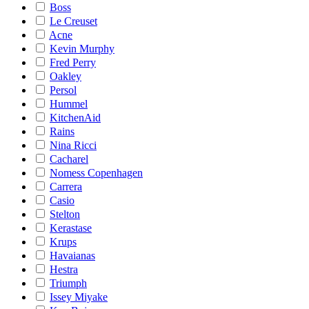
Boss
Le Creuset
Acne
Kevin Murphy
Fred Perry
Oakley
Persol
Hummel
KitchenAid
Rains
Nina Ricci
Cacharel
Nomess Copenhagen
Carrera
Casio
Stelton
Kerastase
Krups
Havaianas
Hestra
Triumph
Issey Miyake