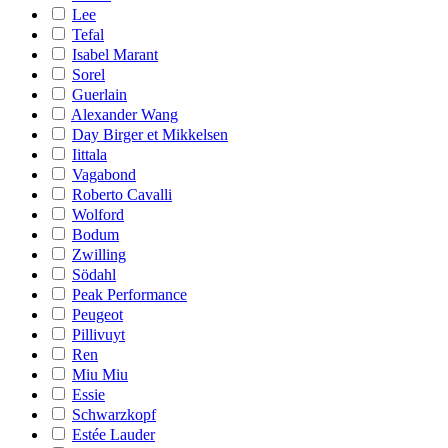
Lee
Tefal
Isabel Marant
Sorel
Guerlain
Alexander Wang
Day Birger et Mikkelsen
Iittala
Vagabond
Roberto Cavalli
Wolford
Bodum
Zwilling
Södahl
Peak Performance
Peugeot
Pillivuyt
Ren
Miu Miu
Essie
Schwarzkopf
Estée Lauder