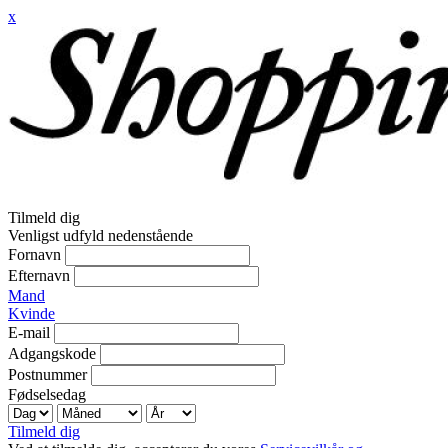
x
Tilmeld dig
Venligst udfyld nedenstående
Fornavn
Efternavn
Mand
Kvinde
E-mail
Adgangskode
Postnummer
Fødselsedag
Tilmeld dig