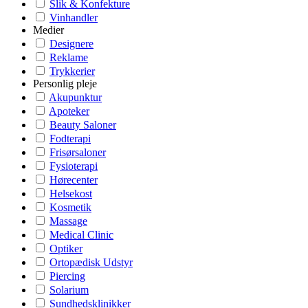
Slik & Konfekture
Vinhandler
Medier
Designere
Reklame
Trykkerier
Personlig pleje
Akupunktur
Apoteker
Beauty Saloner
Fodterapi
Frisørsaloner
Fysioterapi
Hørecenter
Helsekost
Kosmetik
Massage
Medical Clinic
Optiker
Ortopædisk Udstyr
Piercing
Solarium
Sundhedsklinikker