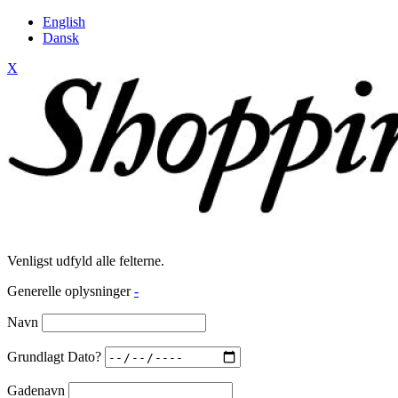
English
Dansk
X
Venligst udfyld alle felterne.
Generelle oplysninger
-
Navn
Grundlagt Dato?
Gadenavn