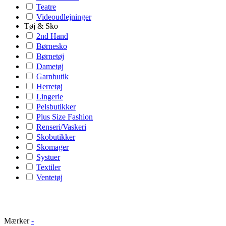
Teatre
Videoudlejninger
Tøj & Sko
2nd Hand
Børnesko
Børnetøj
Dametøj
Garnbutik
Herretøj
Lingerie
Pelsbutikker
Plus Size Fashion
Renseri/Vaskeri
Skobutikker
Skomager
Systuer
Textiler
Ventetøj
Mærker
-