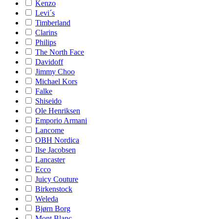
Kenzo
Levi´s
Timberland
Clarins
Philips
The North Face
Davidoff
Jimmy Choo
Michael Kors
Falke
Shiseido
Ole Henriksen
Emporio Armani
Lancome
OBH Nordica
Ilse Jacobsen
Lancaster
Ecco
Juicy Couture
Birkenstock
Weleda
Bjørn Borg
Mont Blanc