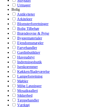
Smykker
Urmager
Bolig
Antikviteter
Arkitekter
Blomsterforretninger
Bolig Tilbehør
Brændeovne & Pejse
Byggematerialer
Ejendomsmægler
Farvehandler
Gardinbutikker
Haveudstyr
Indretningsbutik
Isenkræmmer
Køkken/Badeværelse
Lampeforretning
Møbler
Miljø Løsninger
Mosaikgalleri
Sikkerhed
Tæppehandler
Værktøj