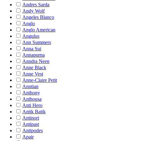
Andres Sarda
Andy Wolf
Angeles Blanco
Anglo
Anglo American
Angulus
Ann Summers
Anna Sui
Annapurna
Anndra Neen
Anne Black
Anne Vest
Anne-Claire Petit
Anntian
Anthony
Anthousa
Anti Hero
Antik Batik
Antinori
Antipast
Antipodes
Apair