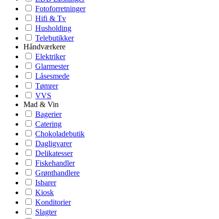
Fotoforretninger
Hifi & Tv
Husholding
Telebutikker
Håndværkere
Elektriker
Glarmester
Låsesmede
Tømrer
VVS
Mad & Vin
Bagerier
Catering
Chokoladebutik
Dagligvarer
Delikatesser
Fiskehandler
Grønthandlere
Isbarer
Kiosk
Konditorier
Slagter