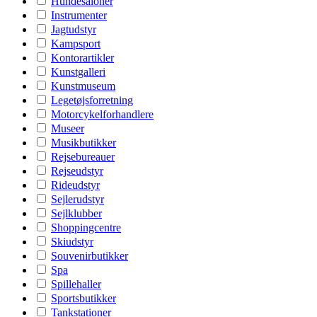
Hundesaloner
Instrumenter
Jagtudstyr
Kampsport
Kontorartikler
Kunstgalleri
Kunstmuseum
Legetøjsforretning
Motorcykelforhandlere
Museer
Musikbutikker
Rejsebureauer
Rejseudstyr
Rideudstyr
Sejlerudstyr
Sejlklubber
Shoppingcentre
Skiudstyr
Souvenirbutikker
Spa
Spillehaller
Sportsbutikker
Tankstationer