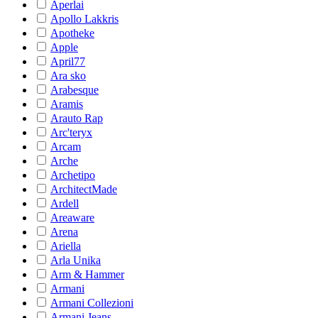
Aperlai
Apollo Lakkris
Apotheke
Apple
April77
Ara sko
Arabesque
Aramis
Arauto Rap
Arc'teryx
Arcam
Arche
Archetipo
ArchitectMade
Ardell
Areaware
Arena
Ariella
Arla Unika
Arm & Hammer
Armani
Armani Collezioni
Armani Jeans