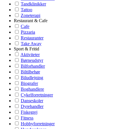
Tandklinikker
Tattoo
Zoneterapi
Restaurant & Cafe
Cafe
Pizzaria
Restauranter
Take Away
Sport & Fritid
Aktiviteter
Børneudstyr
Bilforhandler
Biltilbehør
Biludlejning
Biografer
Boghandlere
Cykelforretninger
Danseskoler
Dyrehandler
Fiskegrej
Fitness
Hobbyforretninger