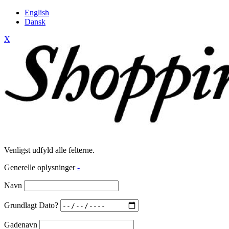
English
Dansk
X
Venligst udfyld alle felterne.
Generelle oplysninger
-
Navn
Grundlagt Dato?
Gadenavn