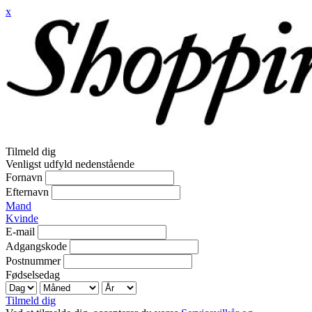
x
Tilmeld dig
Venligst udfyld nedenstående
Fornavn
Efternavn
Mand
Kvinde
E-mail
Adgangskode
Postnummer
Fødselsedag
Tilmeld dig