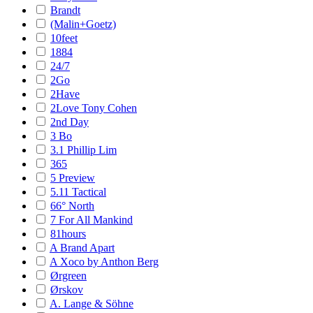
Brandt
(Malin+Goetz)
10feet
1884
24/7
2Go
2Have
2Love Tony Cohen
2nd Day
3 Bo
3.1 Phillip Lim
365
5 Preview
5.11 Tactical
66° North
7 For All Mankind
81hours
A Brand Apart
A Xoco by Anthon Berg
Ørgreen
Ørskov
A. Lange & Söhne