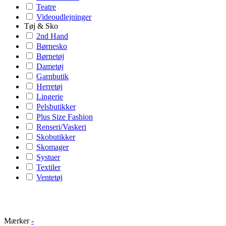
Teatre
Videoudlejninger
Tøj & Sko
2nd Hand
Børnesko
Børnetøj
Dametøj
Garnbutik
Herretøj
Lingerie
Pelsbutikker
Plus Size Fashion
Renseri/Vaskeri
Skobutikker
Skomager
Systuer
Textiler
Ventetøj
Mærker
-