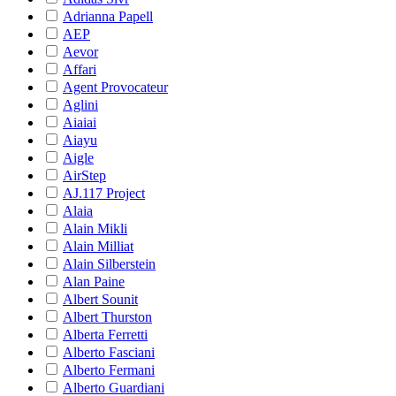
Adrianna Papell
AEP
Aevor
Affari
Agent Provocateur
Aglini
Aiaiai
Aiayu
Aigle
AirStep
AJ.117 Project
Alaia
Alain Mikli
Alain Milliat
Alain Silberstein
Alan Paine
Albert Sounit
Albert Thurston
Alberta Ferretti
Alberto Fasciani
Alberto Fermani
Alberto Guardiani