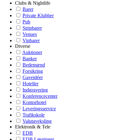
Clubs & Nightlife
Barer
Private Klubber
Pub
Stripbarer
Venues
Vinbarer
Diverse
Auktioner
Banker
Bedemænd
Forsikring
Gaveidéer
Hoteller
Indgravering
Konferencecenter
Kontorhotel
Leveringsservice
Trafikskole
Valutaveksling
Elektronik & Tele
EDB
EDB Løsninger