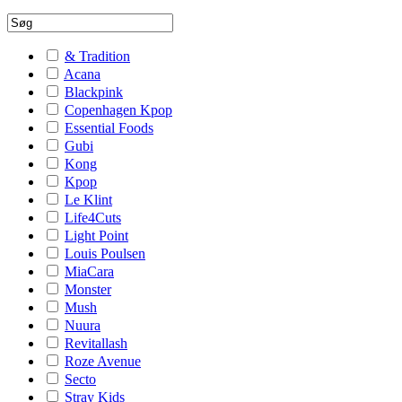
& Tradition
Acana
Blackpink
Copenhagen Kpop
Essential Foods
Gubi
Kong
Kpop
Le Klint
Life4Cuts
Light Point
Louis Poulsen
MiaCara
Monster
Mush
Nuura
Revitallash
Roze Avenue
Secto
Stray Kids