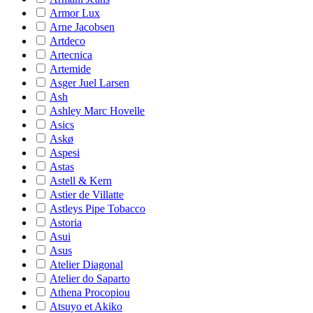
Armor Lux
Arne Jacobsen
Artdeco
Artecnica
Artemide
Asger Juel Larsen
Ash
Ashley Marc Hovelle
Asics
Askø
Aspesi
Astas
Astell & Kern
Astier de Villatte
Astleys Pipe Tobacco
Astoria
Asui
Asus
Atelier Diagonal
Atelier do Saparto
Athena Procopiou
Atsuyo et Akiko