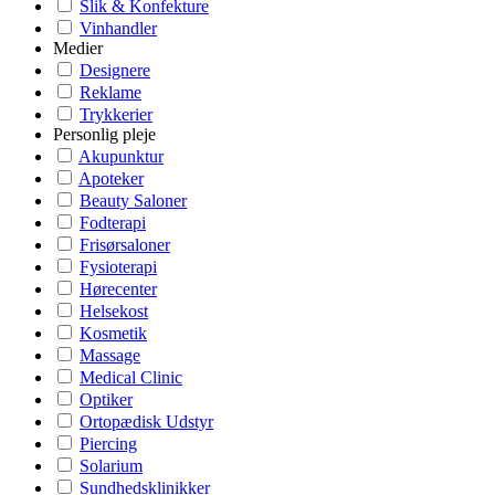
Slik & Konfekture
Vinhandler
Medier
Designere
Reklame
Trykkerier
Personlig pleje
Akupunktur
Apoteker
Beauty Saloner
Fodterapi
Frisørsaloner
Fysioterapi
Hørecenter
Helsekost
Kosmetik
Massage
Medical Clinic
Optiker
Ortopædisk Udstyr
Piercing
Solarium
Sundhedsklinikker