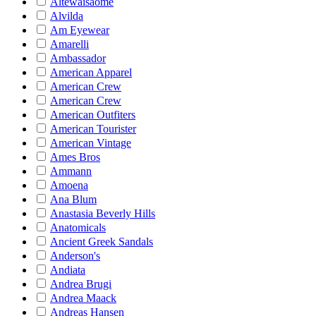
Altewaisaome
Alvilda
Am Eyewear
Amarelli
Ambassador
American Apparel
American Crew
American Crew
American Outfiters
American Tourister
American Vintage
Ames Bros
Ammann
Amoena
Ana Blum
Anastasia Beverly Hills
Anatomicals
Ancient Greek Sandals
Anderson's
Andiata
Andrea Brugi
Andrea Maack
Andreas Hansen