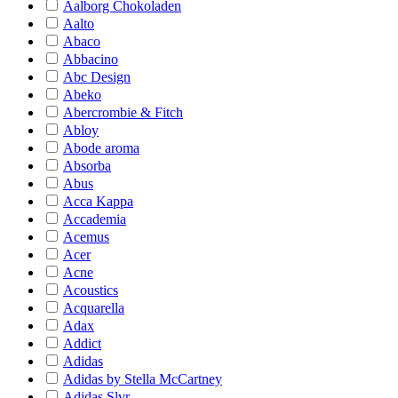
Aalborg Chokoladen
Aalto
Abaco
Abbacino
Abc Design
Abeko
Abercrombie & Fitch
Abloy
Abode aroma
Absorba
Abus
Acca Kappa
Accademia
Acemus
Acer
Acne
Acoustics
Acquarella
Adax
Addict
Adidas
Adidas by Stella McCartney
Adidas Slvr