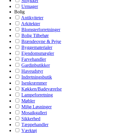
Smykker
Urmager
Bolig
Antikviteter
Arkitekter
Blomsterforretninger
Bolig Tilbehør
Brændeovne & Pejse
Byggematerialer
Ejendomsmægler
Farvehandler
Gardinbutikker
Haveudstyr
Indretningsbutik
Isenkræmmer
Køkken/Badeværelse
Lampeforretning
Møbler
Miljø Løsninger
Mosaikgalleri
Sikkerhed
Tæppehandler
Værktøj