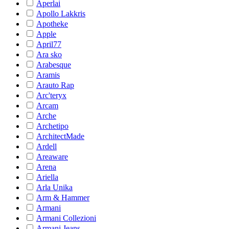
Aperlai
Apollo Lakkris
Apotheke
Apple
April77
Ara sko
Arabesque
Aramis
Arauto Rap
Arc'teryx
Arcam
Arche
Archetipo
ArchitectMade
Ardell
Areaware
Arena
Ariella
Arla Unika
Arm & Hammer
Armani
Armani Collezioni
Armani Jeans