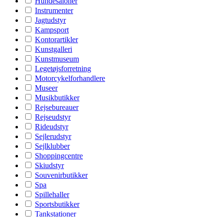
Hundesaloner
Instrumenter
Jagtudstyr
Kampsport
Kontorartikler
Kunstgalleri
Kunstmuseum
Legetøjsforretning
Motorcykelforhandlere
Museer
Musikbutikker
Rejsebureauer
Rejseudstyr
Rideudstyr
Sejlerudstyr
Sejlklubber
Shoppingcentre
Skiudstyr
Souvenirbutikker
Spa
Spillehaller
Sportsbutikker
Tankstationer