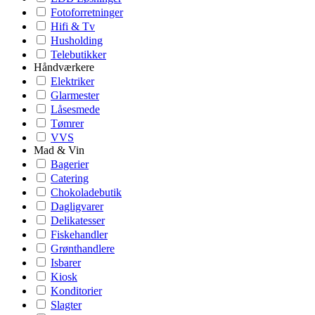
Fotoforretninger
Hifi & Tv
Husholding
Telebutikker
Håndværkere
Elektriker
Glarmester
Låsesmede
Tømrer
VVS
Mad & Vin
Bagerier
Catering
Chokoladebutik
Dagligvarer
Delikatesser
Fiskehandler
Grønthandlere
Isbarer
Kiosk
Konditorier
Slagter