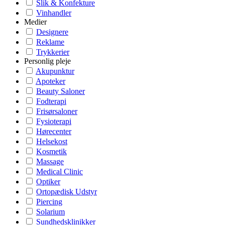
Slik & Konfekture
Vinhandler
Medier
Designere
Reklame
Trykkerier
Personlig pleje
Akupunktur
Apoteker
Beauty Saloner
Fodterapi
Frisørsaloner
Fysioterapi
Hørecenter
Helsekost
Kosmetik
Massage
Medical Clinic
Optiker
Ortopædisk Udstyr
Piercing
Solarium
Sundhedsklinikker