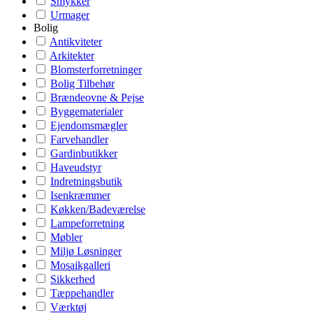
Smykker
Urmager
Bolig
Antikviteter
Arkitekter
Blomsterforretninger
Bolig Tilbehør
Brændeovne & Pejse
Byggematerialer
Ejendomsmægler
Farvehandler
Gardinbutikker
Haveudstyr
Indretningsbutik
Isenkræmmer
Køkken/Badeværelse
Lampeforretning
Møbler
Miljø Løsninger
Mosaikgalleri
Sikkerhed
Tæppehandler
Værktøj