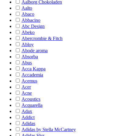
Aalborg Chokoladen
Aalto
Abaco
Abbacino
Abc Design
Abeko
Abercrombie & Fitch
Abloy
Abode aroma
Absorba
Abus
Acca Kappa
Accademia
Acemus
Acer
Acne
Acoustics
Acquarella
Adax
Addict
Adidas
Adidas by Stella McCartney
Adidas Slvr