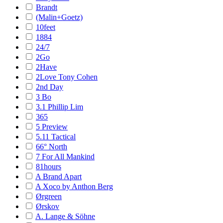
Brandt
(Malin+Goetz)
10feet
1884
24/7
2Go
2Have
2Love Tony Cohen
2nd Day
3 Bo
3.1 Phillip Lim
365
5 Preview
5.11 Tactical
66° North
7 For All Mankind
81hours
A Brand Apart
A Xoco by Anthon Berg
Ørgreen
Ørskov
A. Lange & Söhne