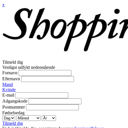
x
Tilmeld dig
Venligst udfyld nedenstående
Fornavn
Efternavn
Mand
Kvinde
E-mail
Adgangskode
Postnummer
Fødselsedag
Tilmeld dig