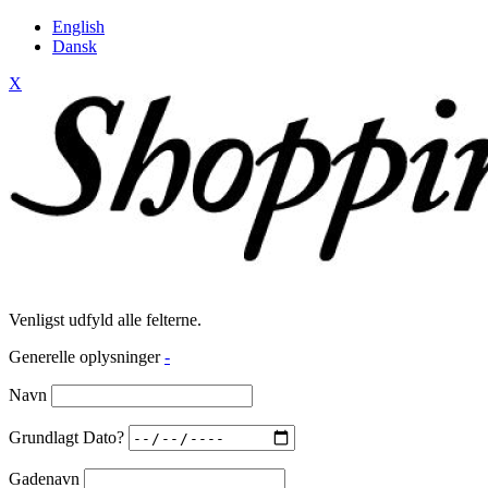
English
Dansk
X
Venligst udfyld alle felterne.
Generelle oplysninger
-
Navn
Grundlagt Dato?
Gadenavn