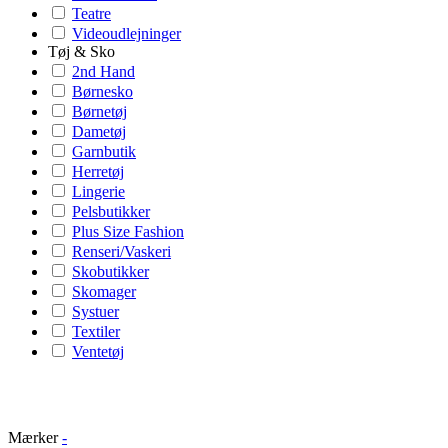
Teatre
Videoudlejninger
Tøj & Sko
2nd Hand
Børnesko
Børnetøj
Dametøj
Garnbutik
Herretøj
Lingerie
Pelsbutikker
Plus Size Fashion
Renseri/Vaskeri
Skobutikker
Skomager
Systuer
Textiler
Ventetøj
Mærker
-