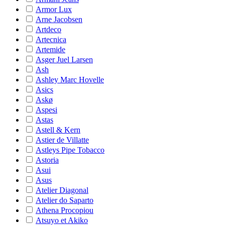
Armor Lux
Arne Jacobsen
Artdeco
Artecnica
Artemide
Asger Juel Larsen
Ash
Ashley Marc Hovelle
Asics
Askø
Aspesi
Astas
Astell & Kern
Astier de Villatte
Astleys Pipe Tobacco
Astoria
Asui
Asus
Atelier Diagonal
Atelier do Saparto
Athena Procopiou
Atsuyo et Akiko