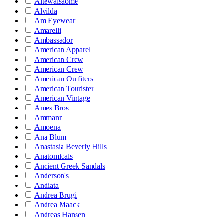
Altewaisaome
Alvilda
Am Eyewear
Amarelli
Ambassador
American Apparel
American Crew
American Crew
American Outfiters
American Tourister
American Vintage
Ames Bros
Ammann
Amoena
Ana Blum
Anastasia Beverly Hills
Anatomicals
Ancient Greek Sandals
Anderson's
Andiata
Andrea Brugi
Andrea Maack
Andreas Hansen