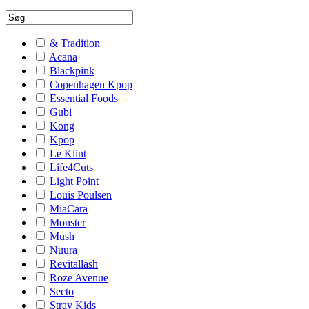
& Tradition
Acana
Blackpink
Copenhagen Kpop
Essential Foods
Gubi
Kong
Kpop
Le Klint
Life4Cuts
Light Point
Louis Poulsen
MiaCara
Monster
Mush
Nuura
Revitallash
Roze Avenue
Secto
Stray Kids