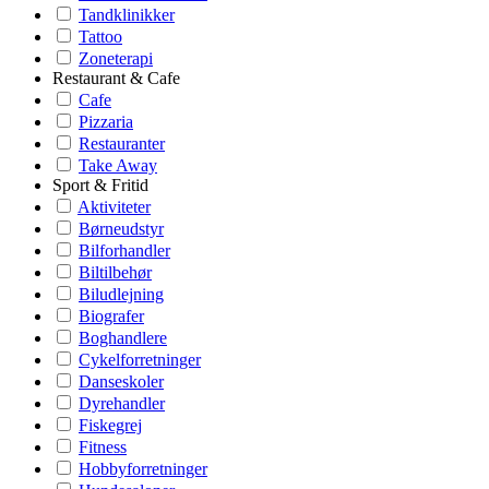
Tandklinikker
Tattoo
Zoneterapi
Restaurant & Cafe
Cafe
Pizzaria
Restauranter
Take Away
Sport & Fritid
Aktiviteter
Børneudstyr
Bilforhandler
Biltilbehør
Biludlejning
Biografer
Boghandlere
Cykelforretninger
Danseskoler
Dyrehandler
Fiskegrej
Fitness
Hobbyforretninger