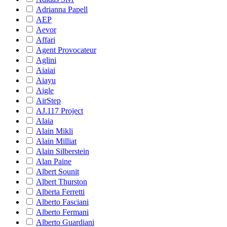
Adrianna Papell
AEP
Aevor
Affari
Agent Provocateur
Aglini
Aiaiai
Aiayu
Aigle
AirStep
AJ.117 Project
Alaia
Alain Mikli
Alain Milliat
Alain Silberstein
Alan Paine
Albert Sounit
Albert Thurston
Alberta Ferretti
Alberto Fasciani
Alberto Fermani
Alberto Guardiani