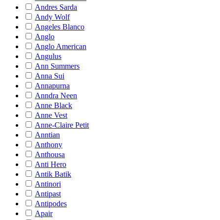
Andres Sarda
Andy Wolf
Angeles Blanco
Anglo
Anglo American
Angulus
Ann Summers
Anna Sui
Annapurna
Anndra Neen
Anne Black
Anne Vest
Anne-Claire Petit
Anntian
Anthony
Anthousa
Anti Hero
Antik Batik
Antinori
Antipast
Antipodes
Apair