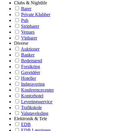
Clubs & Nightlife
Barer
Private Klubber
Pub
Stripbarer
Venues
Vinbarer
Diverse
Auktioner
Banker
Bedemænd
Forsikring
Gaveidéer
Hoteller
Indgravering
Konferencecenter
Kontorhotel
Leveringsservice
Trafikskole
Valutaveksling
Elektronik & Tele
EDB
EDB Løsninger