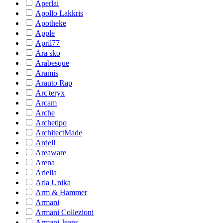
Aperlai
Apollo Lakkris
Apotheke
Apple
April77
Ara sko
Arabesque
Aramis
Arauto Rap
Arc'teryx
Arcam
Arche
Archetipo
ArchitectMade
Ardell
Areaware
Arena
Ariella
Arla Unika
Arm & Hammer
Armani
Armani Collezioni
Armani Jeans