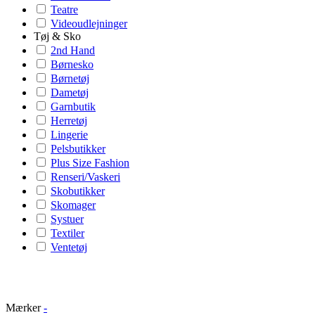
Teatre
Videoudlejninger
Tøj & Sko
2nd Hand
Børnesko
Børnetøj
Dametøj
Garnbutik
Herretøj
Lingerie
Pelsbutikker
Plus Size Fashion
Renseri/Vaskeri
Skobutikker
Skomager
Systuer
Textiler
Ventetøj
Mærker
-