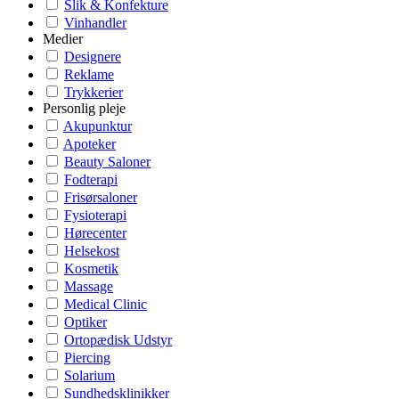
Slik & Konfekture
Vinhandler
Medier
Designere
Reklame
Trykkerier
Personlig pleje
Akupunktur
Apoteker
Beauty Saloner
Fodterapi
Frisørsaloner
Fysioterapi
Hørecenter
Helsekost
Kosmetik
Massage
Medical Clinic
Optiker
Ortopædisk Udstyr
Piercing
Solarium
Sundhedsklinikker