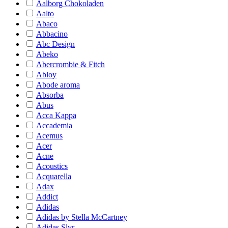
Aalborg Chokoladen
Aalto
Abaco
Abbacino
Abc Design
Abeko
Abercrombie & Fitch
Abloy
Abode aroma
Absorba
Abus
Acca Kappa
Accademia
Acemus
Acer
Acne
Acoustics
Acquarella
Adax
Addict
Adidas
Adidas by Stella McCartney
Adidas Slvr