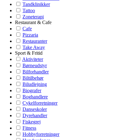
Tandklinikker
Tattoo
Zoneterapi
Restaurant & Cafe
Cafe
Pizzaria
Restauranter
Take Away
Sport & Fritid
Aktiviteter
Børneudstyr
Bilforhandler
Biltilbehør
Biludlejning
Biografer
Boghandlere
Cykelforretninger
Danseskoler
Dyrehandler
Fiskegrej
Fitness
Hobbyforretninger