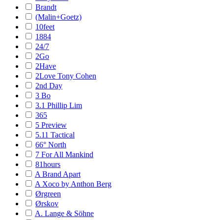
Brandt
(Malin+Goetz)
10feet
1884
24/7
2Go
2Have
2Love Tony Cohen
2nd Day
3 Bo
3.1 Phillip Lim
365
5 Preview
5.11 Tactical
66° North
7 For All Mankind
81hours
A Brand Apart
A Xoco by Anthon Berg
Ørgreen
Ørskov
A. Lange & Söhne