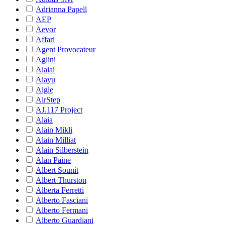
Adrianna Papell
AEP
Aevor
Affari
Agent Provocateur
Aglini
Aiaiai
Aiayu
Aigle
AirStep
AJ.117 Project
Alaia
Alain Mikli
Alain Milliat
Alain Silberstein
Alan Paine
Albert Sounit
Albert Thurston
Alberta Ferretti
Alberto Fasciani
Alberto Fermani
Alberto Guardiani