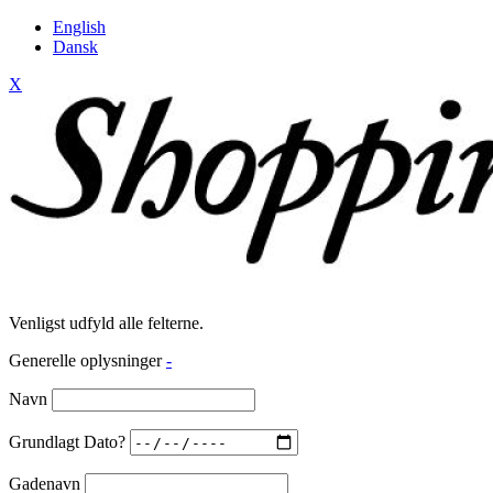
English
Dansk
X
Venligst udfyld alle felterne.
Generelle oplysninger
-
Navn
Grundlagt Dato?
Gadenavn