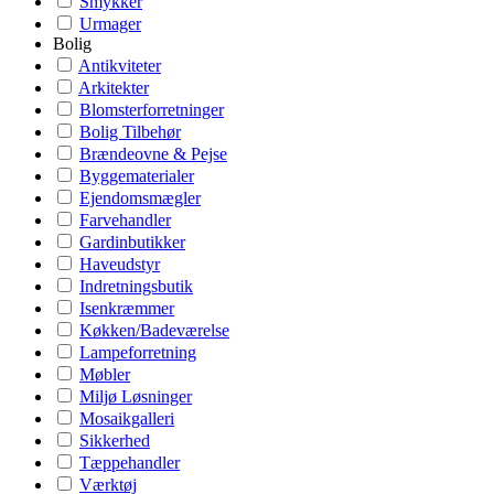
Smykker
Urmager
Bolig
Antikviteter
Arkitekter
Blomsterforretninger
Bolig Tilbehør
Brændeovne & Pejse
Byggematerialer
Ejendomsmægler
Farvehandler
Gardinbutikker
Haveudstyr
Indretningsbutik
Isenkræmmer
Køkken/Badeværelse
Lampeforretning
Møbler
Miljø Løsninger
Mosaikgalleri
Sikkerhed
Tæppehandler
Værktøj