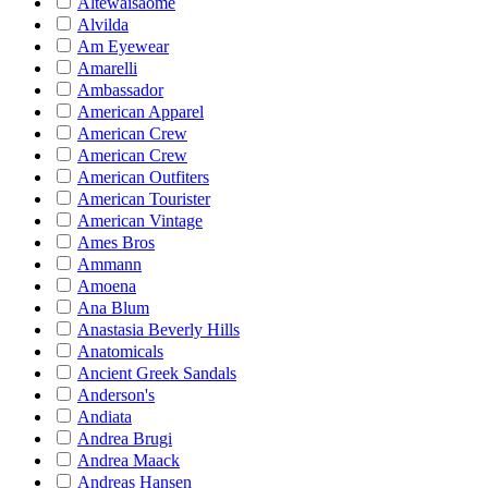
Altewaisaome
Alvilda
Am Eyewear
Amarelli
Ambassador
American Apparel
American Crew
American Crew
American Outfiters
American Tourister
American Vintage
Ames Bros
Ammann
Amoena
Ana Blum
Anastasia Beverly Hills
Anatomicals
Ancient Greek Sandals
Anderson's
Andiata
Andrea Brugi
Andrea Maack
Andreas Hansen