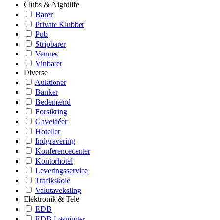
Clubs & Nightlife
Barer
Private Klubber
Pub
Stripbarer
Venues
Vinbarer
Diverse
Auktioner
Banker
Bedemænd
Forsikring
Gaveidéer
Hoteller
Indgravering
Konferencecenter
Kontorhotel
Leveringsservice
Trafikskole
Valutaveksling
Elektronik & Tele
EDB
EDB Løsninger