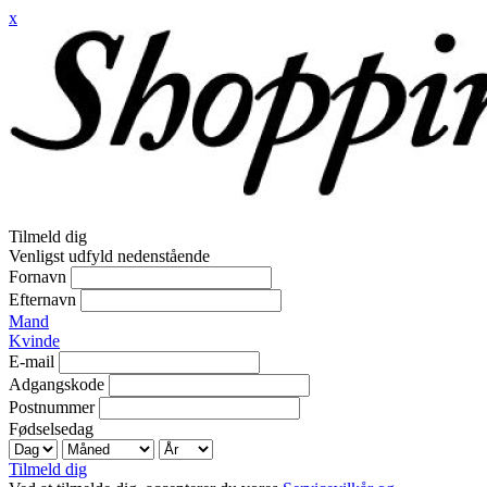
x
Tilmeld dig
Venligst udfyld nedenstående
Fornavn
Efternavn
Mand
Kvinde
E-mail
Adgangskode
Postnummer
Fødselsedag
Tilmeld dig