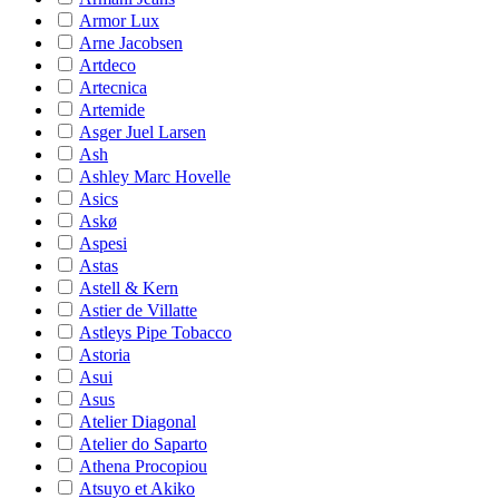
Armor Lux
Arne Jacobsen
Artdeco
Artecnica
Artemide
Asger Juel Larsen
Ash
Ashley Marc Hovelle
Asics
Askø
Aspesi
Astas
Astell & Kern
Astier de Villatte
Astleys Pipe Tobacco
Astoria
Asui
Asus
Atelier Diagonal
Atelier do Saparto
Athena Procopiou
Atsuyo et Akiko