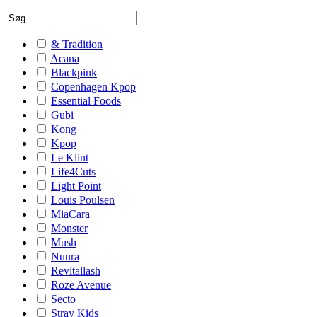
& Tradition
Acana
Blackpink
Copenhagen Kpop
Essential Foods
Gubi
Kong
Kpop
Le Klint
Life4Cuts
Light Point
Louis Poulsen
MiaCara
Monster
Mush
Nuura
Revitallash
Roze Avenue
Secto
Stray Kids