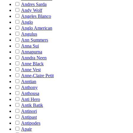
Andres Sarda
Andy Wolf
Angeles Blanco
Anglo
Anglo American
Angulus
Ann Summers
Anna Sui
Annapurna
Anndra Neen
Anne Black
Anne Vest
Anne-Claire Petit
Anntian
Anthony
Anthousa
Anti Hero
Antik Batik
Antinori
Antipast
Antipodes
Apair