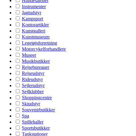
Hundesaloner
Instrumenter
Jagtudstyr
Kampsport
Kontorartikler
Kunstgalleri
Kunstmuseum
Legetøjsforretning
Motorcykelforhandlere
Museer
Musikbutikker
Rejsebureauer
Rejseudstyr
Rideudstyr
Sejlerudstyr
Sejlklubber
Shoppingcentre
Skiudstyr
Souvenirbutikker
Spa
Spillehaller
Sportsbutikker
Tankstationer