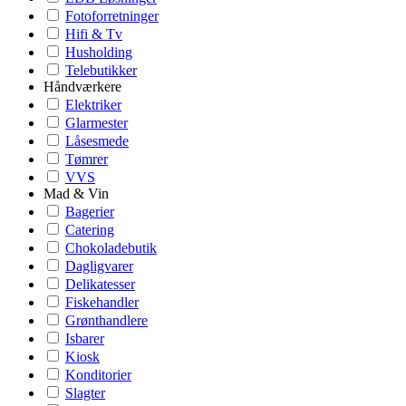
Fotoforretninger
Hifi & Tv
Husholding
Telebutikker
Håndværkere
Elektriker
Glarmester
Låsesmede
Tømrer
VVS
Mad & Vin
Bagerier
Catering
Chokoladebutik
Dagligvarer
Delikatesser
Fiskehandler
Grønthandlere
Isbarer
Kiosk
Konditorier
Slagter