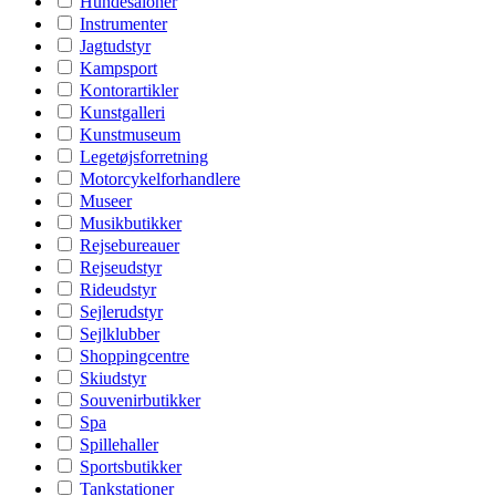
Hundesaloner
Instrumenter
Jagtudstyr
Kampsport
Kontorartikler
Kunstgalleri
Kunstmuseum
Legetøjsforretning
Motorcykelforhandlere
Museer
Musikbutikker
Rejsebureauer
Rejseudstyr
Rideudstyr
Sejlerudstyr
Sejlklubber
Shoppingcentre
Skiudstyr
Souvenirbutikker
Spa
Spillehaller
Sportsbutikker
Tankstationer