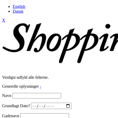
English
Dansk
X
Venligst udfyld alle felterne.
Generelle oplysninger
-
Navn
Grundlagt Dato?
Gadenavn