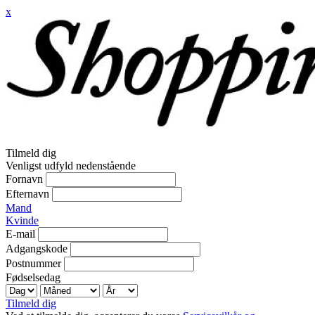
x
Tilmeld dig
Venligst udfyld nedenstående
Fornavn
Efternavn
Mand
Kvinde
E-mail
Adgangskode
Postnummer
Fødselsedag
Tilmeld dig