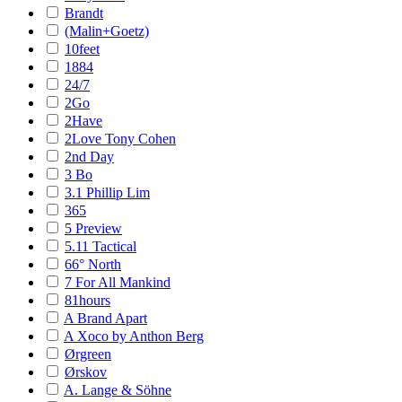
Brandt
(Malin+Goetz)
10feet
1884
24/7
2Go
2Have
2Love Tony Cohen
2nd Day
3 Bo
3.1 Phillip Lim
365
5 Preview
5.11 Tactical
66° North
7 For All Mankind
81hours
A Brand Apart
A Xoco by Anthon Berg
Ørgreen
Ørskov
A. Lange & Söhne