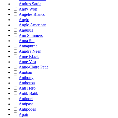
Andres Sarda
Andy Wolf
Angeles Blanco
Anglo
Anglo American
Angulus
Ann Summers
Anna Sui
Annapurna
Anndra Neen
Anne Black
Anne Vest
Anne-Claire Petit
Anntian
Anthony
Anthousa
Anti Hero
Antik Batik
Antinori
Antipast
Antipodes
Apair