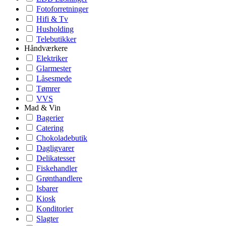
Fotoforretninger
Hifi & Tv
Husholding
Telebutikker
Håndværkere
Elektriker
Glarmester
Låsesmede
Tømrer
VVS
Mad & Vin
Bagerier
Catering
Chokoladebutik
Dagligvarer
Delikatesser
Fiskehandler
Grønthandlere
Isbarer
Kiosk
Konditorier
Slagter