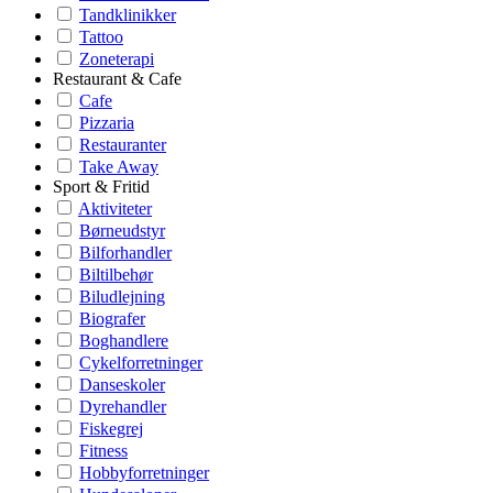
Tandklinikker
Tattoo
Zoneterapi
Restaurant & Cafe
Cafe
Pizzaria
Restauranter
Take Away
Sport & Fritid
Aktiviteter
Børneudstyr
Bilforhandler
Biltilbehør
Biludlejning
Biografer
Boghandlere
Cykelforretninger
Danseskoler
Dyrehandler
Fiskegrej
Fitness
Hobbyforretninger