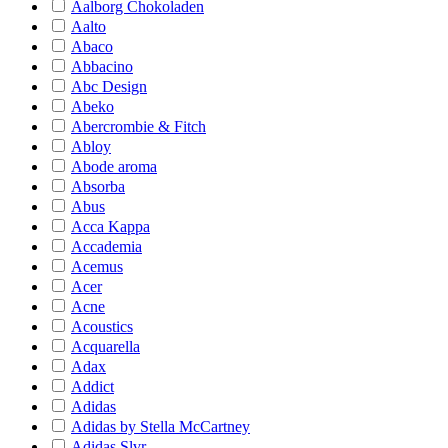
Aalborg Chokoladen
Aalto
Abaco
Abbacino
Abc Design
Abeko
Abercrombie & Fitch
Abloy
Abode aroma
Absorba
Abus
Acca Kappa
Accademia
Acemus
Acer
Acne
Acoustics
Acquarella
Adax
Addict
Adidas
Adidas by Stella McCartney
Adidas Slvr