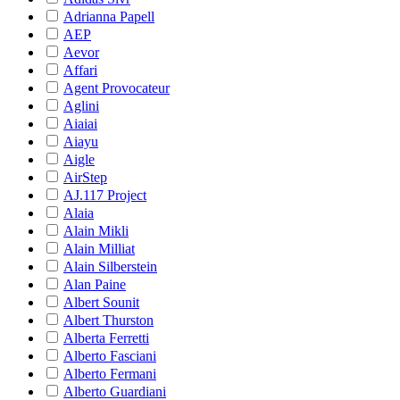
Adrianna Papell
AEP
Aevor
Affari
Agent Provocateur
Aglini
Aiaiai
Aiayu
Aigle
AirStep
AJ.117 Project
Alaia
Alain Mikli
Alain Milliat
Alain Silberstein
Alan Paine
Albert Sounit
Albert Thurston
Alberta Ferretti
Alberto Fasciani
Alberto Fermani
Alberto Guardiani