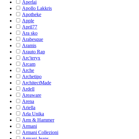
Aperlai
Apollo Lakkris
Apotheke
Apple
April77
Ara sko
Arabesque
Aramis
Arauto Rap
Arc'teryx
Arcam
Arche
Archetipo
ArchitectMade
Ardell
Areaware
Arena
Ariella
Arla Unika
Arm & Hammer
Armani
Armani Collezioni
Armani Jeans