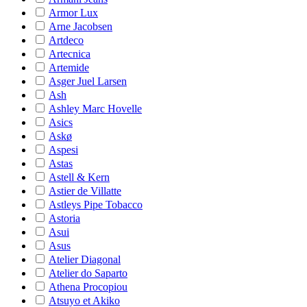
Armor Lux
Arne Jacobsen
Artdeco
Artecnica
Artemide
Asger Juel Larsen
Ash
Ashley Marc Hovelle
Asics
Askø
Aspesi
Astas
Astell & Kern
Astier de Villatte
Astleys Pipe Tobacco
Astoria
Asui
Asus
Atelier Diagonal
Atelier do Saparto
Athena Procopiou
Atsuyo et Akiko