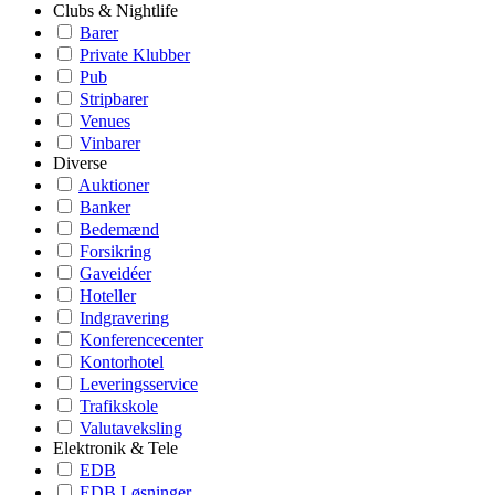
Clubs & Nightlife
Barer
Private Klubber
Pub
Stripbarer
Venues
Vinbarer
Diverse
Auktioner
Banker
Bedemænd
Forsikring
Gaveidéer
Hoteller
Indgravering
Konferencecenter
Kontorhotel
Leveringsservice
Trafikskole
Valutaveksling
Elektronik & Tele
EDB
EDB Løsninger