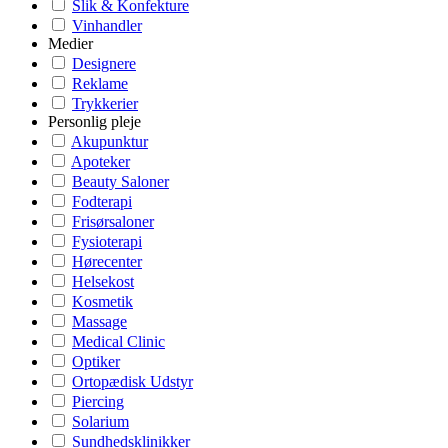
Slik & Konfekture
Vinhandler
Medier
Designere
Reklame
Trykkerier
Personlig pleje
Akupunktur
Apoteker
Beauty Saloner
Fodterapi
Frisørsaloner
Fysioterapi
Hørecenter
Helsekost
Kosmetik
Massage
Medical Clinic
Optiker
Ortopædisk Udstyr
Piercing
Solarium
Sundhedsklinikker