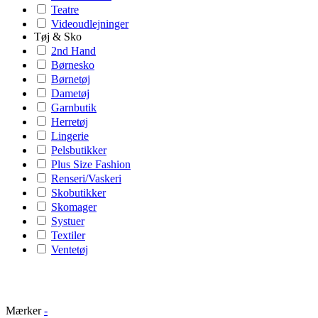
Teatre
Videoudlejninger
Tøj & Sko
2nd Hand
Børnesko
Børnetøj
Dametøj
Garnbutik
Herretøj
Lingerie
Pelsbutikker
Plus Size Fashion
Renseri/Vaskeri
Skobutikker
Skomager
Systuer
Textiler
Ventetøj
Mærker
-