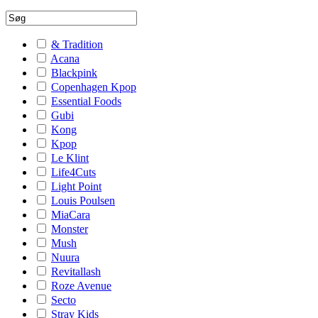
& Tradition
Acana
Blackpink
Copenhagen Kpop
Essential Foods
Gubi
Kong
Kpop
Le Klint
Life4Cuts
Light Point
Louis Poulsen
MiaCara
Monster
Mush
Nuura
Revitallash
Roze Avenue
Secto
Stray Kids