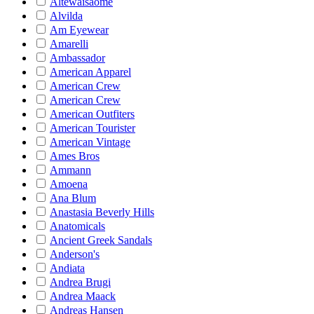
Altewaisaome
Alvilda
Am Eyewear
Amarelli
Ambassador
American Apparel
American Crew
American Crew
American Outfiters
American Tourister
American Vintage
Ames Bros
Ammann
Amoena
Ana Blum
Anastasia Beverly Hills
Anatomicals
Ancient Greek Sandals
Anderson's
Andiata
Andrea Brugi
Andrea Maack
Andreas Hansen