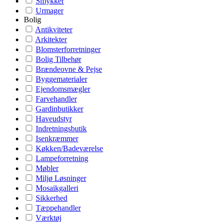
Smykker
Urmager
Bolig
Antikviteter
Arkitekter
Blomsterforretninger
Bolig Tilbehør
Brændeovne & Pejse
Byggematerialer
Ejendomsmægler
Farvehandler
Gardinbutikker
Haveudstyr
Indretningsbutik
Isenkræmmer
Køkken/Badeværelse
Lampeforretning
Møbler
Miljø Løsninger
Mosaikgalleri
Sikkerhed
Tæppehandler
Værktøj