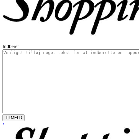
Indberet
TILMELD
x