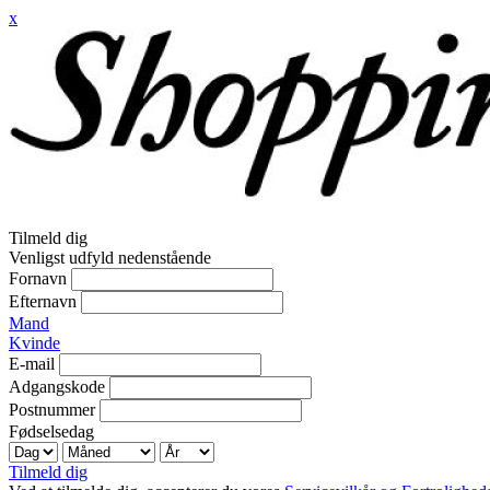
x
Tilmeld dig
Venligst udfyld nedenstående
Fornavn
Efternavn
Mand
Kvinde
E-mail
Adgangskode
Postnummer
Fødselsedag
Tilmeld dig