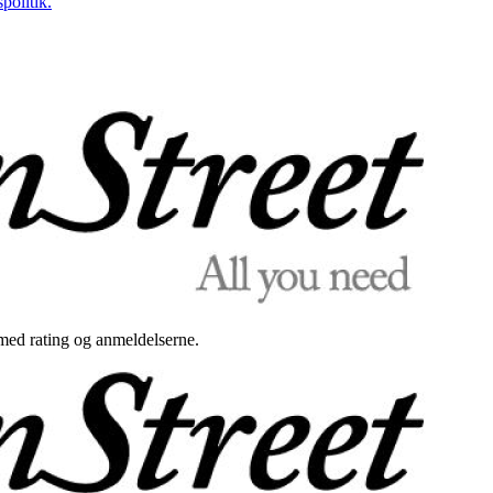
politik.
med rating og anmeldelserne.