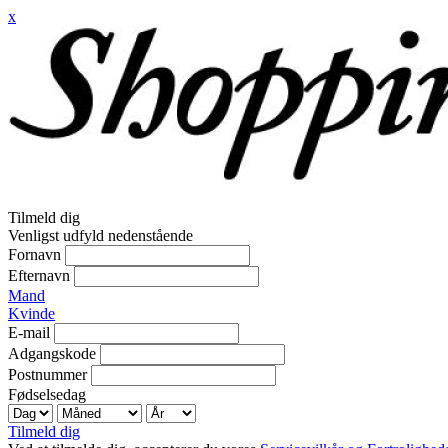
x
Tilmeld dig
Venligst udfyld nedenstående
Fornavn
Efternavn
Mand
Kvinde
E-mail
Adgangskode
Postnummer
Fødselsedag
Tilmeld dig