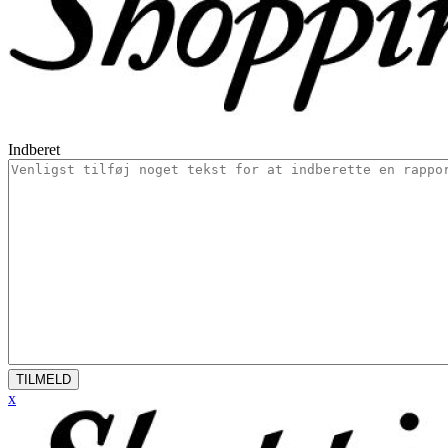
Indberet
TILMELD
x