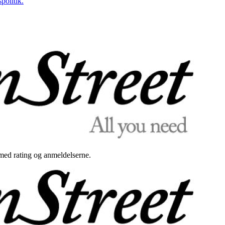
politik.
med rating og anmeldelserne.