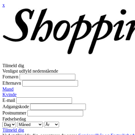
x
Tilmeld dig
Venligst udfyld nedenstående
Fornavn
Efternavn
Mand
Kvinde
E-mail
Adgangskode
Postnummer
Fødselsedag
Tilmeld dig