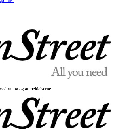
politik.
med rating og anmeldelserne.