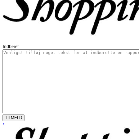
Indberet
TILMELD
x