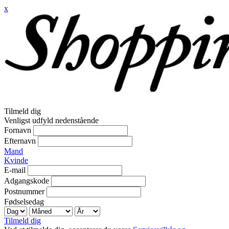
x
Tilmeld dig
Venligst udfyld nedenstående
Fornavn
Efternavn
Mand
Kvinde
E-mail
Adgangskode
Postnummer
Fødselsedag
Tilmeld dig