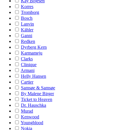
Kay Bojesen
Korres
Tromborg
Bosch
Lanvin
Kähler
Ganni
Redken
Dyrberg Kern
Karmameju
Clarks
Clinique
Armani
Helly Hansen
Cartier
Samsøe & Samsøe
By Malene Birger
Ticket to Heaven
Dr. Hauschka
Murad
Kenwood
Youngblood
Nokia