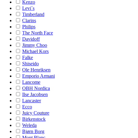
Kenzo
Levi´s
Timberland
Clarins
Philips
The North Face
Davidoff
Jimmy Choo
Michael Kors
Falke
Shiseido
Ole Henriksen
Emporio Armani
Lancome
OBH Nordica
Ilse Jacobsen
Lancaster
Ecco
Juicy Couture
Birkenstock
Weleda
Bjørn Borg
Mont Blanc