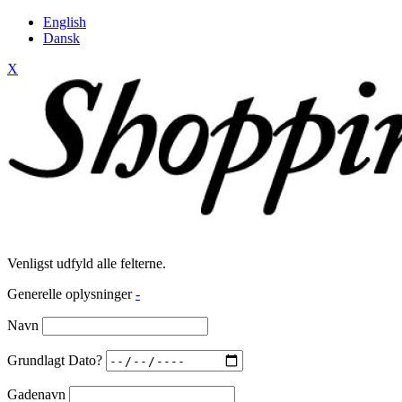
English
Dansk
X
Venligst udfyld alle felterne.
Generelle oplysninger
-
Navn
Grundlagt Dato?
Gadenavn