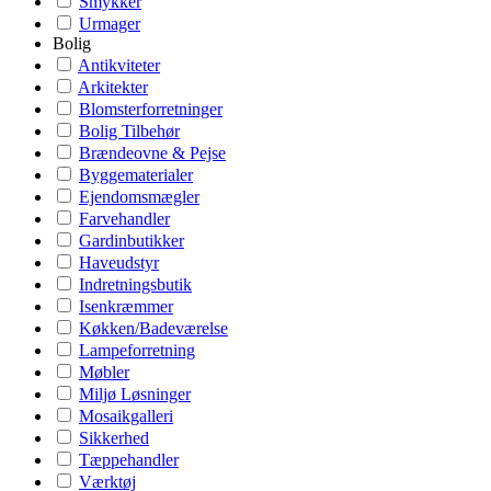
Smykker
Urmager
Bolig
Antikviteter
Arkitekter
Blomsterforretninger
Bolig Tilbehør
Brændeovne & Pejse
Byggematerialer
Ejendomsmægler
Farvehandler
Gardinbutikker
Haveudstyr
Indretningsbutik
Isenkræmmer
Køkken/Badeværelse
Lampeforretning
Møbler
Miljø Løsninger
Mosaikgalleri
Sikkerhed
Tæppehandler
Værktøj