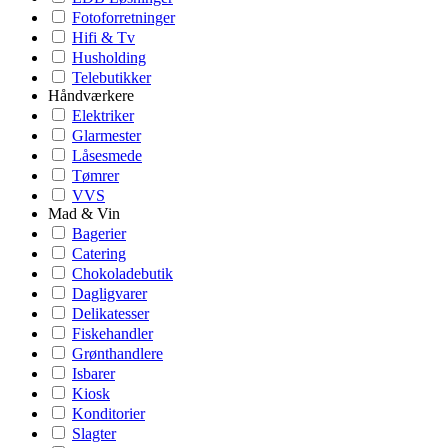
Fotoforretninger
Hifi & Tv
Husholding
Telebutikker
Håndværkere
Elektriker
Glarmester
Låsesmede
Tømrer
VVS
Mad & Vin
Bagerier
Catering
Chokoladebutik
Dagligvarer
Delikatesser
Fiskehandler
Grønthandlere
Isbarer
Kiosk
Konditorier
Slagter