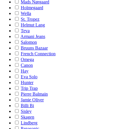
Mads Nørgaard
Holmegaard
Wella
St. Tropez
Helmut Lang
Teva
Armani Jeans
Salomon
Bruuns Bazaar
French Connection
Omega
Canon
Hay
Eva Solo
Hunter
Trip Trap
Pierre Balmain
Jamie Oliver
Billi Bi
Sisley
Skagen
Lindberg
Panasonic