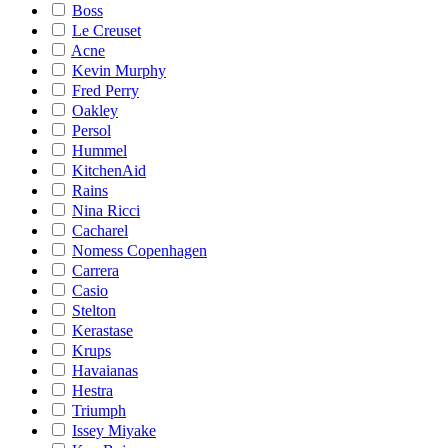
Boss
Le Creuset
Acne
Kevin Murphy
Fred Perry
Oakley
Persol
Hummel
KitchenAid
Rains
Nina Ricci
Cacharel
Nomess Copenhagen
Carrera
Casio
Stelton
Kerastase
Krups
Havaianas
Hestra
Triumph
Issey Miyake