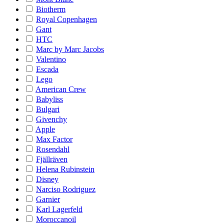
Biotherm
Royal Copenhagen
Gant
HTC
Marc by Marc Jacobs
Valentino
Escada
Lego
American Crew
Babyliss
Bulgari
Givenchy
Apple
Max Factor
Rosendahl
Fjällräven
Helena Rubinstein
Disney
Narciso Rodriguez
Garnier
Karl Lagerfeld
Moroccanoil