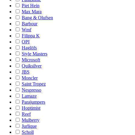
Piet Hein
Max Mara
Bang & Olufsen
Barbour
Wmf
Filippa K
OPI
Haglöfs
Style Masters
Microsoft
Quiksilver
JBS
Moncler
Saint Tropez
Nespresso
Lamaze
Parajumpers
Hoptimist
Reef
Mulberry
Jurlique
Scholl