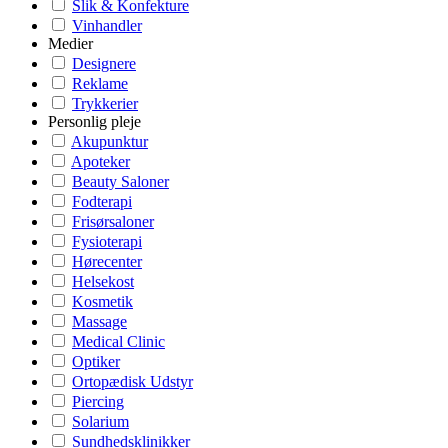
Slik & Konfekture
Vinhandler
Medier
Designere
Reklame
Trykkerier
Personlig pleje
Akupunktur
Apoteker
Beauty Saloner
Fodterapi
Frisørsaloner
Fysioterapi
Hørecenter
Helsekost
Kosmetik
Massage
Medical Clinic
Optiker
Ortopædisk Udstyr
Piercing
Solarium
Sundhedsklinikker