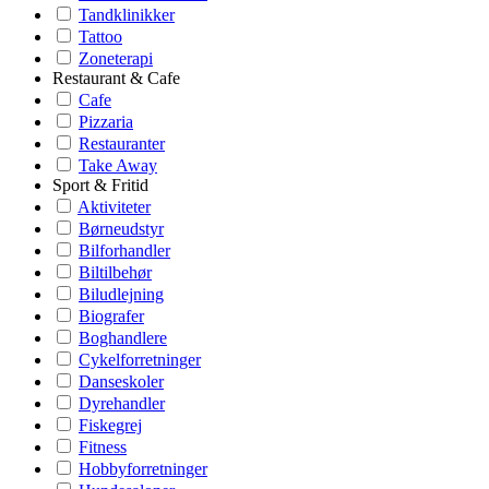
Tandklinikker
Tattoo
Zoneterapi
Restaurant & Cafe
Cafe
Pizzaria
Restauranter
Take Away
Sport & Fritid
Aktiviteter
Børneudstyr
Bilforhandler
Biltilbehør
Biludlejning
Biografer
Boghandlere
Cykelforretninger
Danseskoler
Dyrehandler
Fiskegrej
Fitness
Hobbyforretninger