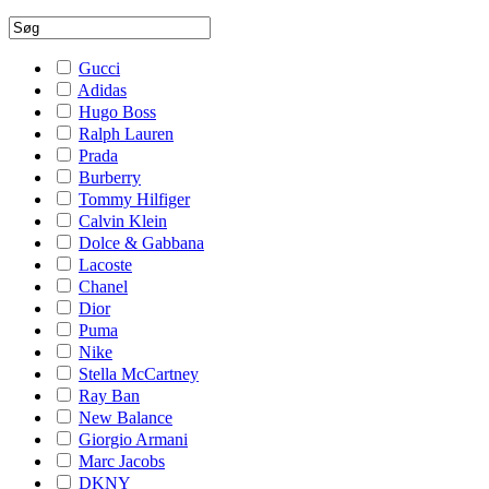
Gucci
Adidas
Hugo Boss
Ralph Lauren
Prada
Burberry
Tommy Hilfiger
Calvin Klein
Dolce & Gabbana
Lacoste
Chanel
Dior
Puma
Nike
Stella McCartney
Ray Ban
New Balance
Giorgio Armani
Marc Jacobs
DKNY