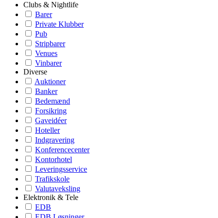
Clubs & Nightlife
Barer
Private Klubber
Pub
Stripbarer
Venues
Vinbarer
Diverse
Auktioner
Banker
Bedemænd
Forsikring
Gaveidéer
Hoteller
Indgravering
Konferencecenter
Kontorhotel
Leveringsservice
Trafikskole
Valutaveksling
Elektronik & Tele
EDB
EDB Løsninger