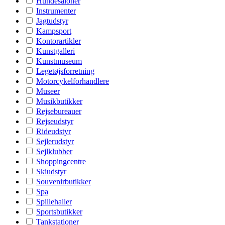
Hundesaloner
Instrumenter
Jagtudstyr
Kampsport
Kontorartikler
Kunstgalleri
Kunstmuseum
Legetøjsforretning
Motorcykelforhandlere
Museer
Musikbutikker
Rejsebureauer
Rejseudstyr
Rideudstyr
Sejlerudstyr
Sejlklubber
Shoppingcentre
Skiudstyr
Souvenirbutikker
Spa
Spillehaller
Sportsbutikker
Tankstationer