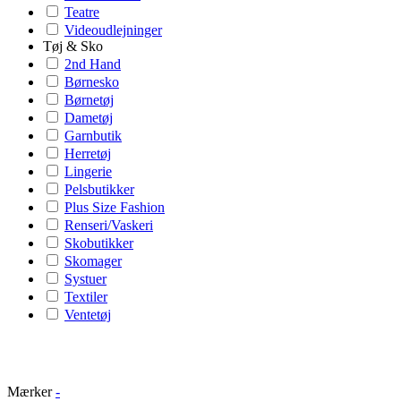
Teatre
Videoudlejninger
Tøj & Sko
2nd Hand
Børnesko
Børnetøj
Dametøj
Garnbutik
Herretøj
Lingerie
Pelsbutikker
Plus Size Fashion
Renseri/Vaskeri
Skobutikker
Skomager
Systuer
Textiler
Ventetøj
Mærker
-