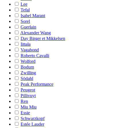
Lee
Tefal
Isabel Marant
Sorel
Guerlain
Alexander Wang
Day Birger et Mikkelsen
Iittala
Vagabond
Roberto Cavalli
Wolford
Bodum
Zwilling
Södahl
Peak Performance
Peugeot
Pillivuyt
Ren
Miu Miu
Essie
Schwarzkopf
Estée Lauder