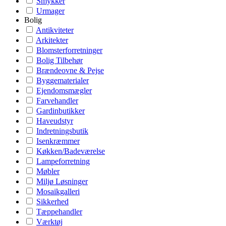
Smykker
Urmager
Bolig
Antikviteter
Arkitekter
Blomsterforretninger
Bolig Tilbehør
Brændeovne & Pejse
Byggematerialer
Ejendomsmægler
Farvehandler
Gardinbutikker
Haveudstyr
Indretningsbutik
Isenkræmmer
Køkken/Badeværelse
Lampeforretning
Møbler
Miljø Løsninger
Mosaikgalleri
Sikkerhed
Tæppehandler
Værktøj