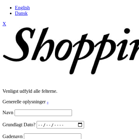
English
Dansk
X
Venligst udfyld alle felterne.
Generelle oplysninger
-
Navn
Grundlagt Dato?
Gadenavn