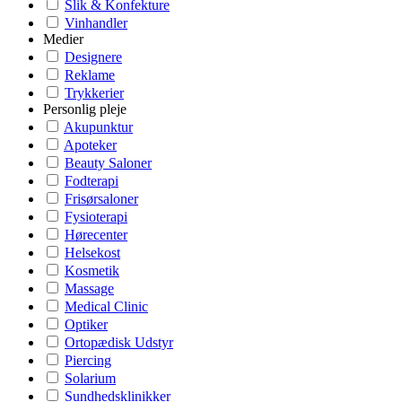
Slik & Konfekture
Vinhandler
Medier
Designere
Reklame
Trykkerier
Personlig pleje
Akupunktur
Apoteker
Beauty Saloner
Fodterapi
Frisørsaloner
Fysioterapi
Hørecenter
Helsekost
Kosmetik
Massage
Medical Clinic
Optiker
Ortopædisk Udstyr
Piercing
Solarium
Sundhedsklinikker