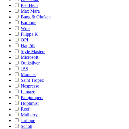
Piet Hein
Max Mara
Bang & Olufsen
Barbour
Wmf
Filippa K
OPI
Haglöfs
Style Masters
Microsoft
Quiksilver
JBS
Moncler
Saint Tropez
Nespresso
Lamaze
Parajumpers
Hoptimist
Reef
Mulberry
Jurlique
Scholl