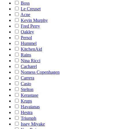
Boss
Le Creuset
Acne
Kevin Murphy
Fred Perry
Oakley
Persol
Hummel
KitchenAid
Rains
Nina Ricci
Cacharel
Nomess Copenhagen
Carrera
Casio
Stelton
Kerastase
Krups
Havaianas
Hestra
Triumph
Issey Miyake