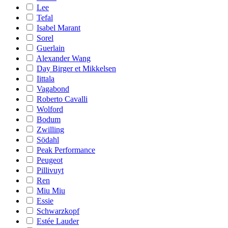
Lee
Tefal
Isabel Marant
Sorel
Guerlain
Alexander Wang
Day Birger et Mikkelsen
Iittala
Vagabond
Roberto Cavalli
Wolford
Bodum
Zwilling
Södahl
Peak Performance
Peugeot
Pillivuyt
Ren
Miu Miu
Essie
Schwarzkopf
Estée Lauder