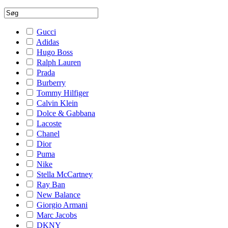
Gucci
Adidas
Hugo Boss
Ralph Lauren
Prada
Burberry
Tommy Hilfiger
Calvin Klein
Dolce & Gabbana
Lacoste
Chanel
Dior
Puma
Nike
Stella McCartney
Ray Ban
New Balance
Giorgio Armani
Marc Jacobs
DKNY