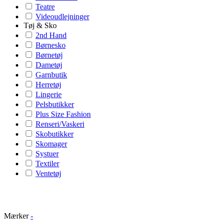
Teatre
Videoudlejninger
Tøj & Sko
2nd Hand
Børnesko
Børnetøj
Dametøj
Garnbutik
Herretøj
Lingerie
Pelsbutikker
Plus Size Fashion
Renseri/Vaskeri
Skobutikker
Skomager
Systuer
Textiler
Ventetøj
Mærker
-