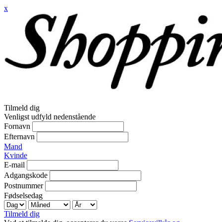
x
Tilmeld dig
Venligst udfyld nedenstående
Fornavn
Efternavn
Mand
Kvinde
E-mail
Adgangskode
Postnummer
Fødselsedag
Tilmeld dig