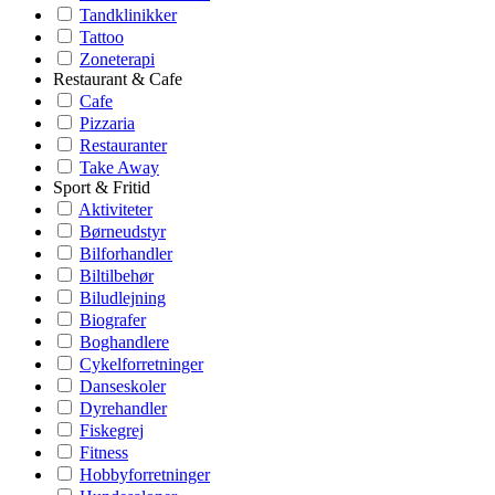
Tandklinikker
Tattoo
Zoneterapi
Restaurant & Cafe
Cafe
Pizzaria
Restauranter
Take Away
Sport & Fritid
Aktiviteter
Børneudstyr
Bilforhandler
Biltilbehør
Biludlejning
Biografer
Boghandlere
Cykelforretninger
Danseskoler
Dyrehandler
Fiskegrej
Fitness
Hobbyforretninger