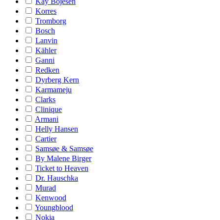
Kay Bojesen
Korres
Tromborg
Bosch
Lanvin
Kähler
Ganni
Redken
Dyrberg Kern
Karmameju
Clarks
Clinique
Armani
Helly Hansen
Cartier
Samsøe & Samsøe
By Malene Birger
Ticket to Heaven
Dr. Hauschka
Murad
Kenwood
Youngblood
Nokia