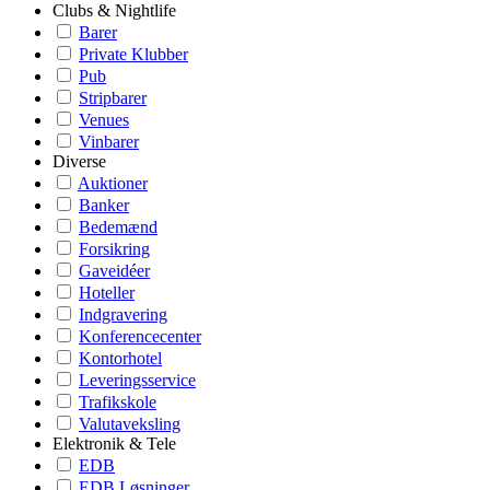
Clubs & Nightlife
Barer
Private Klubber
Pub
Stripbarer
Venues
Vinbarer
Diverse
Auktioner
Banker
Bedemænd
Forsikring
Gaveidéer
Hoteller
Indgravering
Konferencecenter
Kontorhotel
Leveringsservice
Trafikskole
Valutaveksling
Elektronik & Tele
EDB
EDB Løsninger