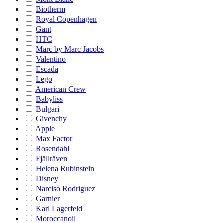
Biotherm
Royal Copenhagen
Gant
HTC
Marc by Marc Jacobs
Valentino
Escada
Lego
American Crew
Babyliss
Bulgari
Givenchy
Apple
Max Factor
Rosendahl
Fjällräven
Helena Rubinstein
Disney
Narciso Rodriguez
Garnier
Karl Lagerfeld
Moroccanoil