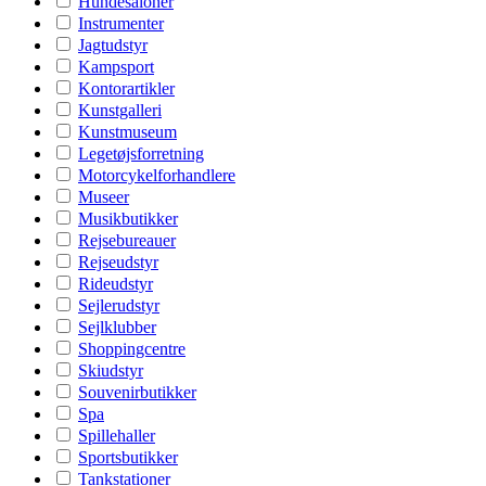
Hundesaloner
Instrumenter
Jagtudstyr
Kampsport
Kontorartikler
Kunstgalleri
Kunstmuseum
Legetøjsforretning
Motorcykelforhandlere
Museer
Musikbutikker
Rejsebureauer
Rejseudstyr
Rideudstyr
Sejlerudstyr
Sejlklubber
Shoppingcentre
Skiudstyr
Souvenirbutikker
Spa
Spillehaller
Sportsbutikker
Tankstationer