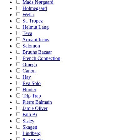
Mads Nørgaard
Holmegaard
Wella
St. Tropez
Helmut Lang
Teva
Armani Jeans
Salomon
Bruuns Bazaar
French Connection
Omega
Canon
Hay
Eva Solo
Hunter
Trip Trap
Pierre Balmain
Jamie Oliver
Billi Bi
Sisley
Skagen
Lindberg
Panasonic