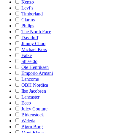
Kenzo
Levi´s
Timberland
Clarins
Philips
The North Face
Davidoff
Jimmy Choo
Michael Kors
Falke
Shiseido
Ole Henriksen
Emporio Armani
Lancome
OBH Nordica
Ilse Jacobsen
Lancaster
Ecco
Juicy Couture
Birkenstock
Weleda
Bjørn Borg
Mont Blanc