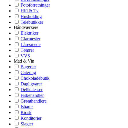
Fotoforretninger
Hifi & Tv
Husholding
Telebutikker
Håndværkere
Elektriker
Glarmester
Låsesmede
Tømrer
VVS
Mad & Vin
Bagerier
Catering
Chokoladebutik
Dagligvarer
Delikatesser
Fiskehandler
Grønthandlere
Isbarer
Kiosk
Konditorier
Slagter