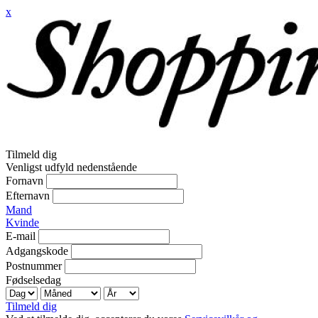
x
Tilmeld dig
Venligst udfyld nedenstående
Fornavn
Efternavn
Mand
Kvinde
E-mail
Adgangskode
Postnummer
Fødselsedag
Tilmeld dig