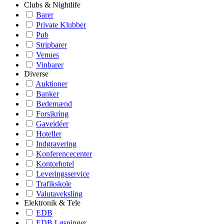
Clubs & Nightlife
Barer
Private Klubber
Pub
Stripbarer
Venues
Vinbarer
Diverse
Auktioner
Banker
Bedemænd
Forsikring
Gaveidéer
Hoteller
Indgravering
Konferencecenter
Kontorhotel
Leveringsservice
Trafikskole
Valutaveksling
Elektronik & Tele
EDB
EDB Løsninger