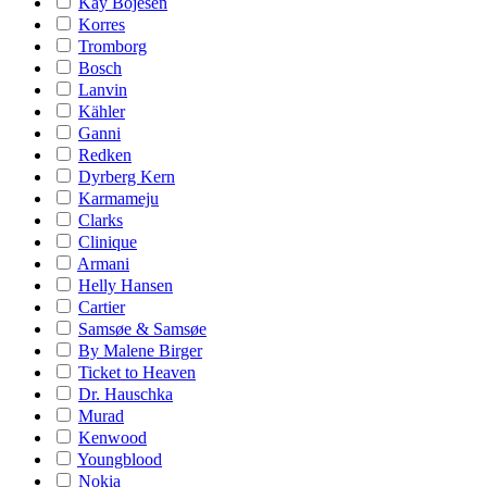
Kay Bojesen
Korres
Tromborg
Bosch
Lanvin
Kähler
Ganni
Redken
Dyrberg Kern
Karmameju
Clarks
Clinique
Armani
Helly Hansen
Cartier
Samsøe & Samsøe
By Malene Birger
Ticket to Heaven
Dr. Hauschka
Murad
Kenwood
Youngblood
Nokia