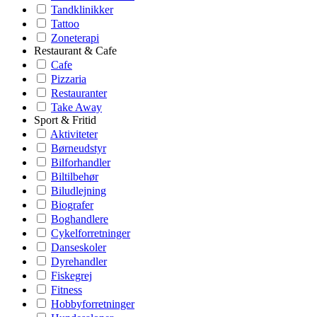
Tandklinikker
Tattoo
Zoneterapi
Restaurant & Cafe
Cafe
Pizzaria
Restauranter
Take Away
Sport & Fritid
Aktiviteter
Børneudstyr
Bilforhandler
Biltilbehør
Biludlejning
Biografer
Boghandlere
Cykelforretninger
Danseskoler
Dyrehandler
Fiskegrej
Fitness
Hobbyforretninger