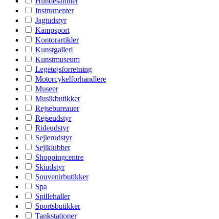
Hundesaloner
Instrumenter
Jagtudstyr
Kampsport
Kontorartikler
Kunstgalleri
Kunstmuseum
Legetøjsforretning
Motorcykelforhandlere
Museer
Musikbutikker
Rejsebureauer
Rejseudstyr
Rideudstyr
Sejlerudstyr
Sejlklubber
Shoppingcentre
Skiudstyr
Souvenirbutikker
Spa
Spillehaller
Sportsbutikker
Tankstationer