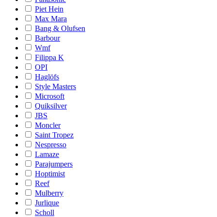
Piet Hein
Max Mara
Bang & Olufsen
Barbour
Wmf
Filippa K
OPI
Haglöfs
Style Masters
Microsoft
Quiksilver
JBS
Moncler
Saint Tropez
Nespresso
Lamaze
Parajumpers
Hoptimist
Reef
Mulberry
Jurlique
Scholl