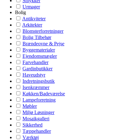
Smykker
Urmager
Bolig
Antikviteter
Arkitekter
Blomsterforretninger
Bolig Tilbehør
Brændeovne & Pejse
Byggematerialer
Ejendomsmægler
Farvehandler
Gardinbutikker
Haveudstyr
Indretningsbutik
Isenkræmmer
Køkken/Badeværelse
Lampeforretning
Møbler
Miljø Løsninger
Mosaikgalleri
Sikkerhed
Tæppehandler
Værktøj