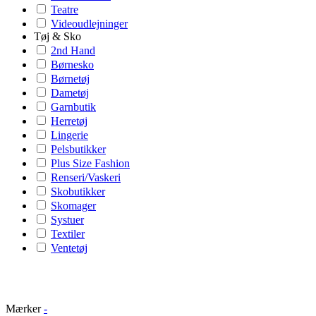
Teatre
Videoudlejninger
Tøj & Sko
2nd Hand
Børnesko
Børnetøj
Dametøj
Garnbutik
Herretøj
Lingerie
Pelsbutikker
Plus Size Fashion
Renseri/Vaskeri
Skobutikker
Skomager
Systuer
Textiler
Ventetøj
Mærker
-