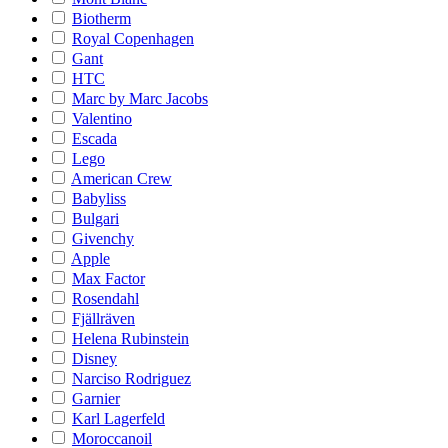
Biotherm
Royal Copenhagen
Gant
HTC
Marc by Marc Jacobs
Valentino
Escada
Lego
American Crew
Babyliss
Bulgari
Givenchy
Apple
Max Factor
Rosendahl
Fjällräven
Helena Rubinstein
Disney
Narciso Rodriguez
Garnier
Karl Lagerfeld
Moroccanoil