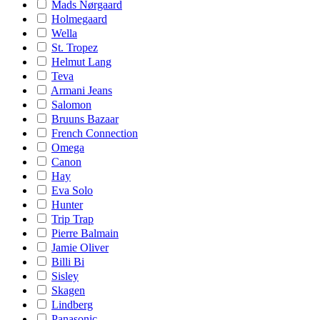
Mads Nørgaard
Holmegaard
Wella
St. Tropez
Helmut Lang
Teva
Armani Jeans
Salomon
Bruuns Bazaar
French Connection
Omega
Canon
Hay
Eva Solo
Hunter
Trip Trap
Pierre Balmain
Jamie Oliver
Billi Bi
Sisley
Skagen
Lindberg
Panasonic