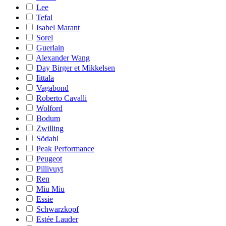
Lee
Tefal
Isabel Marant
Sorel
Guerlain
Alexander Wang
Day Birger et Mikkelsen
Iittala
Vagabond
Roberto Cavalli
Wolford
Bodum
Zwilling
Södahl
Peak Performance
Peugeot
Pillivuyt
Ren
Miu Miu
Essie
Schwarzkopf
Estée Lauder