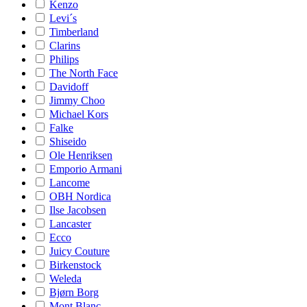
Kenzo
Levi´s
Timberland
Clarins
Philips
The North Face
Davidoff
Jimmy Choo
Michael Kors
Falke
Shiseido
Ole Henriksen
Emporio Armani
Lancome
OBH Nordica
Ilse Jacobsen
Lancaster
Ecco
Juicy Couture
Birkenstock
Weleda
Bjørn Borg
Mont Blanc