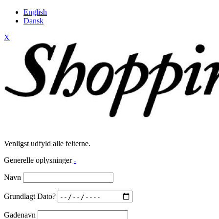
English
Dansk
X
Venligst udfyld alle felterne.
Generelle oplysninger
-
Navn
Grundlagt Dato?
Gadenavn