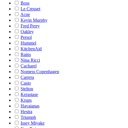
Boss
Le Creuset
Acne
Kevin Murphy
Fred Perry
Oakley
Persol
Hummel
KitchenAid
Rains
Nina Ricci
Cacharel
Nomess Copenhagen
Carrera
Casio
Stelton
Kerastase
Krups
Havaianas
Hestra
Triumph
Issey Miyake