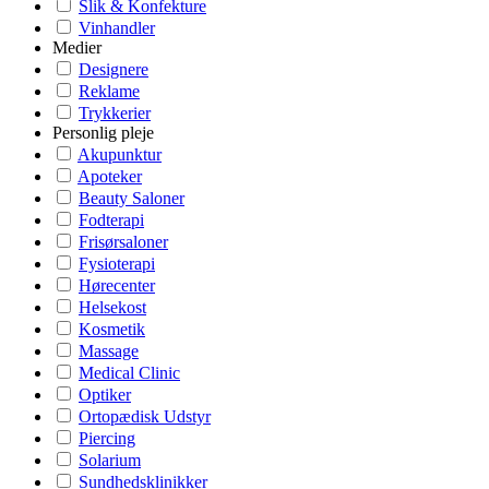
Slik & Konfekture
Vinhandler
Medier
Designere
Reklame
Trykkerier
Personlig pleje
Akupunktur
Apoteker
Beauty Saloner
Fodterapi
Frisørsaloner
Fysioterapi
Hørecenter
Helsekost
Kosmetik
Massage
Medical Clinic
Optiker
Ortopædisk Udstyr
Piercing
Solarium
Sundhedsklinikker