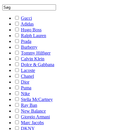
Gucci
Adidas
Hugo Boss
Ralph Lauren
Prada
Burberry
Tommy Hilfiger
Calvin Klein
Dolce & Gabbana
Lacoste
Chanel
Dior
Puma
Nike
Stella McCartney
Ray Ban
New Balance
Giorgio Armani
Marc Jacobs
DKNY