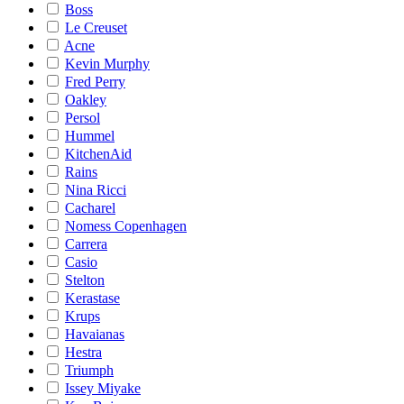
Boss
Le Creuset
Acne
Kevin Murphy
Fred Perry
Oakley
Persol
Hummel
KitchenAid
Rains
Nina Ricci
Cacharel
Nomess Copenhagen
Carrera
Casio
Stelton
Kerastase
Krups
Havaianas
Hestra
Triumph
Issey Miyake