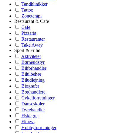
Tandklinikker
Tattoo
Zoneterapi
Restaurant & Cafe
Cafe
Pizzaria
Restauranter
Take Away
Sport & Fritid
Aktiviteter
Børneudstyr
Bilforhandler
Biltilbehør
Biludlejning
Biografer
Boghandlere
Cykelforretninger
Danseskoler
Dyrehandler
Fiskegrej
Fitness
Hobbyforretninger