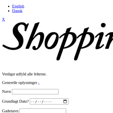
English
Dansk
X
Venligst udfyld alle felterne.
Generelle oplysninger
-
Navn
Grundlagt Dato?
Gadenavn