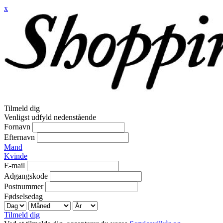
x
Tilmeld dig
Venligst udfyld nedenstående
Fornavn
Efternavn
Mand
Kvinde
E-mail
Adgangskode
Postnummer
Fødselsedag
Tilmeld dig