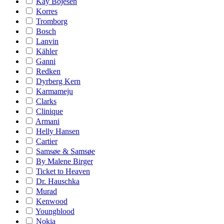
Kay Bojesen
Korres
Tromborg
Bosch
Lanvin
Kähler
Ganni
Redken
Dyrberg Kern
Karmameju
Clarks
Clinique
Armani
Helly Hansen
Cartier
Samsøe & Samsøe
By Malene Birger
Ticket to Heaven
Dr. Hauschka
Murad
Kenwood
Youngblood
Nokia