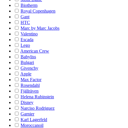
Biotherm
Royal Copenhagen
Gant
HTC
Marc by Marc Jacobs
Valentino
Escada
Lego
American Crew
Babyliss
Bulgari
Givenchy
Apple
Max Factor
Rosendahl
Fjällräven
Helena Rubinstein
Disney
Narciso Rodriguez
Garnier
Karl Lagerfeld
Moroccanoil