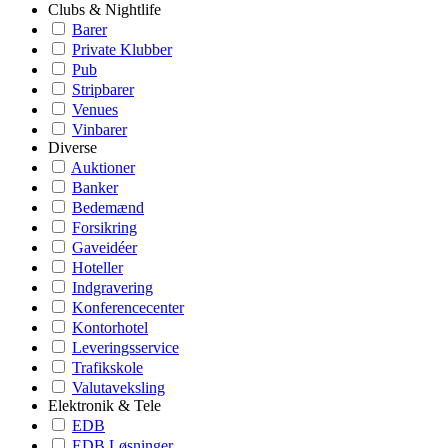
Clubs & Nightlife
Barer
Private Klubber
Pub
Stripbarer
Venues
Vinbarer
Diverse
Auktioner
Banker
Bedemænd
Forsikring
Gaveidéer
Hoteller
Indgravering
Konferencecenter
Kontorhotel
Leveringsservice
Trafikskole
Valutaveksling
Elektronik & Tele
EDB
EDB Løsninger