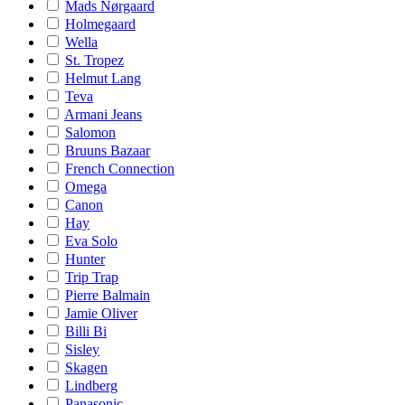
Mads Nørgaard
Holmegaard
Wella
St. Tropez
Helmut Lang
Teva
Armani Jeans
Salomon
Bruuns Bazaar
French Connection
Omega
Canon
Hay
Eva Solo
Hunter
Trip Trap
Pierre Balmain
Jamie Oliver
Billi Bi
Sisley
Skagen
Lindberg
Panasonic