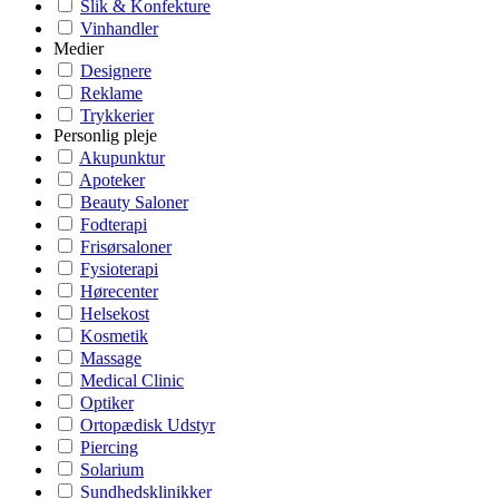
Slik & Konfekture
Vinhandler
Medier
Designere
Reklame
Trykkerier
Personlig pleje
Akupunktur
Apoteker
Beauty Saloner
Fodterapi
Frisørsaloner
Fysioterapi
Hørecenter
Helsekost
Kosmetik
Massage
Medical Clinic
Optiker
Ortopædisk Udstyr
Piercing
Solarium
Sundhedsklinikker