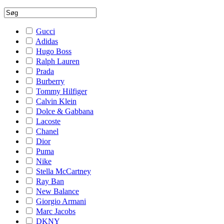
Gucci
Adidas
Hugo Boss
Ralph Lauren
Prada
Burberry
Tommy Hilfiger
Calvin Klein
Dolce & Gabbana
Lacoste
Chanel
Dior
Puma
Nike
Stella McCartney
Ray Ban
New Balance
Giorgio Armani
Marc Jacobs
DKNY