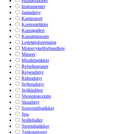
Hundesaloner
Instrumenter
Jagtudstyr
Kampsport
Kontorartikler
Kunstgalleri
Kunstmuseum
Legetøjsforretning
Motorcykelforhandlere
Museer
Musikbutikker
Rejsebureauer
Rejseudstyr
Rideudstyr
Sejlerudstyr
Sejlklubber
Shoppingcentre
Skiudstyr
Souvenirbutikker
Spa
Spillehaller
Sportsbutikker
Tankstationer