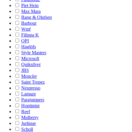
Piet Hein
Max Mara
Bang & Olufsen
Barbour
Wmf
Filippa K
OPI
Haglöfs
Style Masters
Microsoft
Quiksilver
JBS
Moncler
Saint Tropez
Nespresso
Lamaze
Parajumpers
Hoptimist
Reef
Mulberry
Jurlique
Scholl