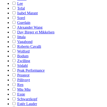
Lee
Tefal
Isabel Marant
Sorel
Guerlain
Alexander Wang
Day Birger et Mikkelsen
Iittala
Vagabond
Roberto Cavalli
Wolford
Bodum
Zwilling
Södahl
Peak Performance
Peugeot
Pillivuyt
Ren
Miu Miu
Essie
Schwarzkopf
Estée Lauder