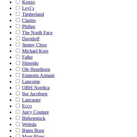
Kenzo
Levi´s
Timberland
Clarins
Philips
The North Face
Davidoff
Jimmy Choo
Michael Kors
Falke
Shiseido
Ole Henriksen
Emporio Armani
Lancome
OBH Nordica
Ilse Jacobsen
Lancaster
Ecco
Juicy Couture
Birkenstock
Weleda
Bjørn Borg
Mont Blanc