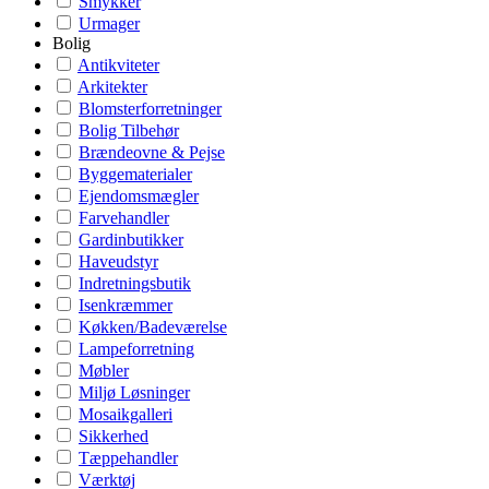
Smykker
Urmager
Bolig
Antikviteter
Arkitekter
Blomsterforretninger
Bolig Tilbehør
Brændeovne & Pejse
Byggematerialer
Ejendomsmægler
Farvehandler
Gardinbutikker
Haveudstyr
Indretningsbutik
Isenkræmmer
Køkken/Badeværelse
Lampeforretning
Møbler
Miljø Løsninger
Mosaikgalleri
Sikkerhed
Tæppehandler
Værktøj