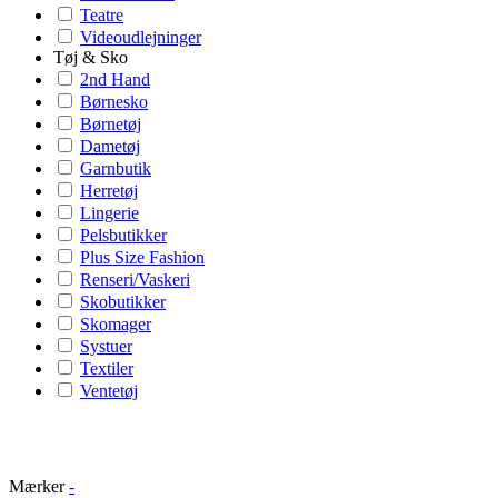
Teatre
Videoudlejninger
Tøj & Sko
2nd Hand
Børnesko
Børnetøj
Dametøj
Garnbutik
Herretøj
Lingerie
Pelsbutikker
Plus Size Fashion
Renseri/Vaskeri
Skobutikker
Skomager
Systuer
Textiler
Ventetøj
Mærker
-