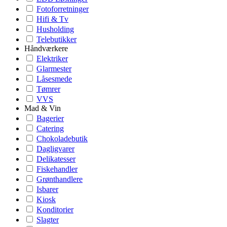
Fotoforretninger
Hifi & Tv
Husholding
Telebutikker
Håndværkere
Elektriker
Glarmester
Låsesmede
Tømrer
VVS
Mad & Vin
Bagerier
Catering
Chokoladebutik
Dagligvarer
Delikatesser
Fiskehandler
Grønthandlere
Isbarer
Kiosk
Konditorier
Slagter