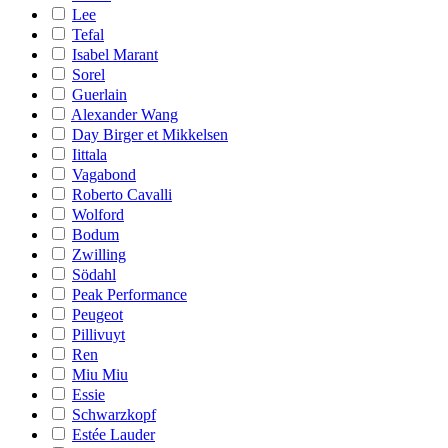
Lee
Tefal
Isabel Marant
Sorel
Guerlain
Alexander Wang
Day Birger et Mikkelsen
Iittala
Vagabond
Roberto Cavalli
Wolford
Bodum
Zwilling
Södahl
Peak Performance
Peugeot
Pillivuyt
Ren
Miu Miu
Essie
Schwarzkopf
Estée Lauder