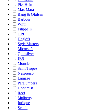
Piet Hein
Max Mara
Bang & Olufsen
Barbour
Wmf
Filippa K
OPI
Haglöfs
Style Masters
Microsoft
Quiksilver
JBS
Moncler
Saint Tropez
Nespresso
Lamaze
Parajumpers
Hoptimist
Reef
Mulberry
Jurlique
Scholl