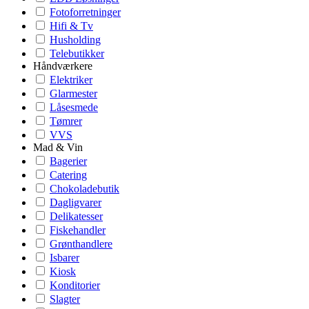
Fotoforretninger
Hifi & Tv
Husholding
Telebutikker
Håndværkere
Elektriker
Glarmester
Låsesmede
Tømrer
VVS
Mad & Vin
Bagerier
Catering
Chokoladebutik
Dagligvarer
Delikatesser
Fiskehandler
Grønthandlere
Isbarer
Kiosk
Konditorier
Slagter