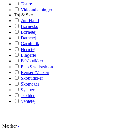
Teatre
Videoudlejninger
Tøj & Sko
2nd Hand
Børnesko
Børnetøj
Dametøj
Garnbutik
Herretøj
Lingerie
Pelsbutikker
Plus Size Fashion
Renseri/Vaskeri
Skobutikker
Skomager
Systuer
Textiler
Ventetøj
Mærker
-