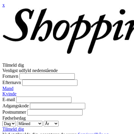
x
Tilmeld dig
Venligst udfyld nedenstående
Fornavn
Efternavn
Mand
Kvinde
E-mail
Adgangskode
Postnummer
Fødselsedag
Tilmeld dig