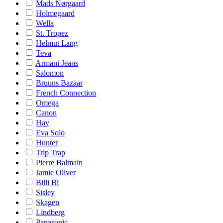
Mads Nørgaard
Holmegaard
Wella
St. Tropez
Helmut Lang
Teva
Armani Jeans
Salomon
Bruuns Bazaar
French Connection
Omega
Canon
Hay
Eva Solo
Hunter
Trip Trap
Pierre Balmain
Jamie Oliver
Billi Bi
Sisley
Skagen
Lindberg
Panasonic