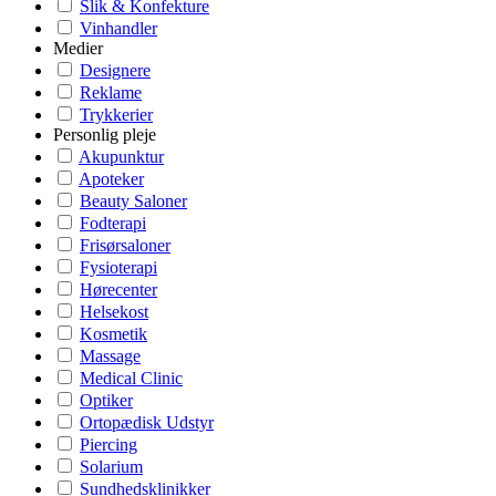
Slik & Konfekture
Vinhandler
Medier
Designere
Reklame
Trykkerier
Personlig pleje
Akupunktur
Apoteker
Beauty Saloner
Fodterapi
Frisørsaloner
Fysioterapi
Hørecenter
Helsekost
Kosmetik
Massage
Medical Clinic
Optiker
Ortopædisk Udstyr
Piercing
Solarium
Sundhedsklinikker