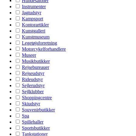
Hundesaloner
Instrumenter
Jagtudstyr
Kampsport
Kontorartikler
Kunstgalleri
Kunstmuseum
Legetøjsforretning
Motorcykelforhandlere
Museer
Musikbutikker
Rejsebureauer
Rejseudstyr
Rideudstyr
Sejlerudstyr
Sejlklubber
Shoppingcentre
Skiudstyr
Souvenirbutikker
Spa
Spillehaller
Sportsbutikker
Tankstationer