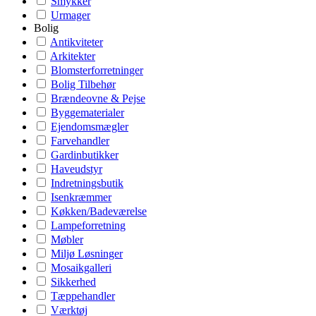
Smykker
Urmager
Bolig
Antikviteter
Arkitekter
Blomsterforretninger
Bolig Tilbehør
Brændeovne & Pejse
Byggematerialer
Ejendomsmægler
Farvehandler
Gardinbutikker
Haveudstyr
Indretningsbutik
Isenkræmmer
Køkken/Badeværelse
Lampeforretning
Møbler
Miljø Løsninger
Mosaikgalleri
Sikkerhed
Tæppehandler
Værktøj