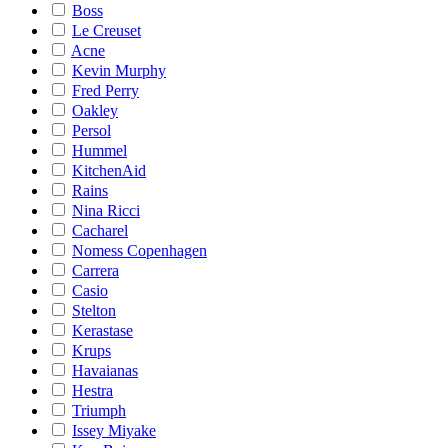
Boss
Le Creuset
Acne
Kevin Murphy
Fred Perry
Oakley
Persol
Hummel
KitchenAid
Rains
Nina Ricci
Cacharel
Nomess Copenhagen
Carrera
Casio
Stelton
Kerastase
Krups
Havaianas
Hestra
Triumph
Issey Miyake