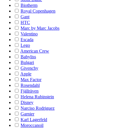
Biotherm
Royal Copenhagen
Gant
HTC
Marc by Marc Jacobs
Valentino
Escada
Lego
American Crew
Babyliss
Bulgari
Givenchy
Apple
Max Factor
Rosendahl
Fjällräven
Helena Rubinstein
Disney
Narciso Rodriguez
Garnier
Karl Lagerfeld
Moroccanoil