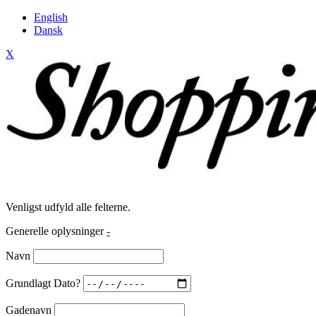
English
Dansk
X
Venligst udfyld alle felterne.
Generelle oplysninger
-
Navn
Grundlagt Dato?
Gadenavn