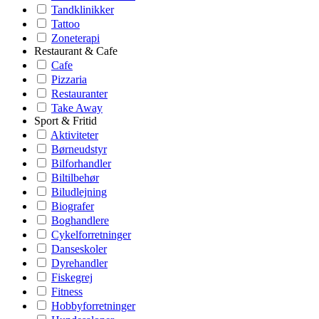
Tandklinikker
Tattoo
Zoneterapi
Restaurant & Cafe
Cafe
Pizzaria
Restauranter
Take Away
Sport & Fritid
Aktiviteter
Børneudstyr
Bilforhandler
Biltilbehør
Biludlejning
Biografer
Boghandlere
Cykelforretninger
Danseskoler
Dyrehandler
Fiskegrej
Fitness
Hobbyforretninger