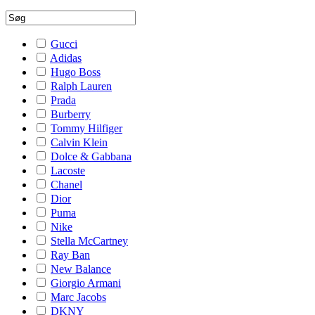
Gucci
Adidas
Hugo Boss
Ralph Lauren
Prada
Burberry
Tommy Hilfiger
Calvin Klein
Dolce & Gabbana
Lacoste
Chanel
Dior
Puma
Nike
Stella McCartney
Ray Ban
New Balance
Giorgio Armani
Marc Jacobs
DKNY