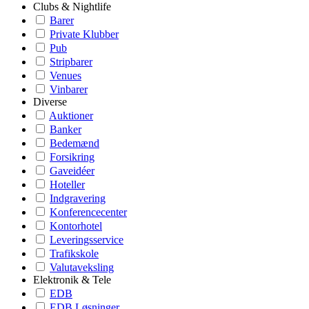
Clubs & Nightlife
Barer
Private Klubber
Pub
Stripbarer
Venues
Vinbarer
Diverse
Auktioner
Banker
Bedemænd
Forsikring
Gaveidéer
Hoteller
Indgravering
Konferencecenter
Kontorhotel
Leveringsservice
Trafikskole
Valutaveksling
Elektronik & Tele
EDB
EDB Løsninger