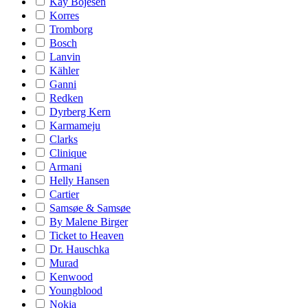
Kay Bojesen
Korres
Tromborg
Bosch
Lanvin
Kähler
Ganni
Redken
Dyrberg Kern
Karmameju
Clarks
Clinique
Armani
Helly Hansen
Cartier
Samsøe & Samsøe
By Malene Birger
Ticket to Heaven
Dr. Hauschka
Murad
Kenwood
Youngblood
Nokia