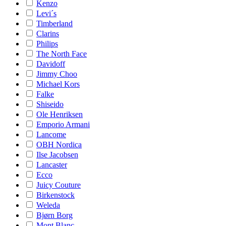
Kenzo
Levi´s
Timberland
Clarins
Philips
The North Face
Davidoff
Jimmy Choo
Michael Kors
Falke
Shiseido
Ole Henriksen
Emporio Armani
Lancome
OBH Nordica
Ilse Jacobsen
Lancaster
Ecco
Juicy Couture
Birkenstock
Weleda
Bjørn Borg
Mont Blanc