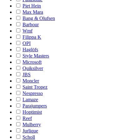
Piet Hein
Max Mara
Bang & Olufsen
Barbour
Wmf
Filippa K
OPI
Haglöfs
Style Masters
Microsoft
Quiksilver
JBS
Moncler
Saint Tropez
Nespresso
Lamaze
Parajumpers
Hoptimist
Reef
Mulberry
Jurlique
Scholl