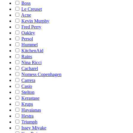
Boss
Le Creuset
Acne
Kevin Murphy
Fred Perry
Oakley
Persol
Hummel
KitchenAid
Rains
Nina Ricci
Cacharel
Nomess Copenhagen
Carrera
Casio
Stelton
Kerastase
Krups
Havaianas
Hestra
Triumph
Issey Miyake