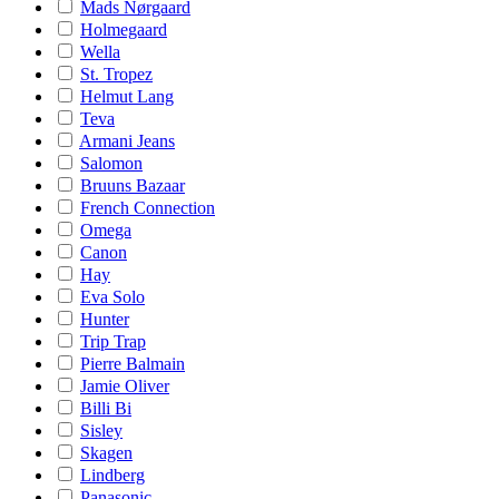
Mads Nørgaard
Holmegaard
Wella
St. Tropez
Helmut Lang
Teva
Armani Jeans
Salomon
Bruuns Bazaar
French Connection
Omega
Canon
Hay
Eva Solo
Hunter
Trip Trap
Pierre Balmain
Jamie Oliver
Billi Bi
Sisley
Skagen
Lindberg
Panasonic