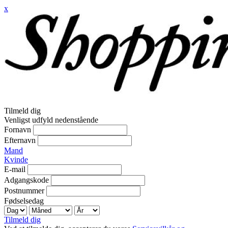
x
Tilmeld dig
Venligst udfyld nedenstående
Fornavn
Efternavn
Mand
Kvinde
E-mail
Adgangskode
Postnummer
Fødselsedag
Tilmeld dig