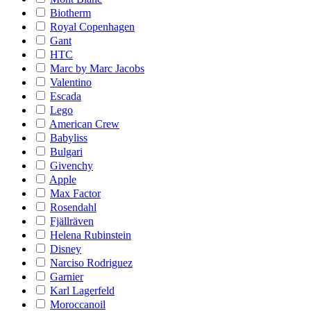
Biotherm
Royal Copenhagen
Gant
HTC
Marc by Marc Jacobs
Valentino
Escada
Lego
American Crew
Babyliss
Bulgari
Givenchy
Apple
Max Factor
Rosendahl
Fjällräven
Helena Rubinstein
Disney
Narciso Rodriguez
Garnier
Karl Lagerfeld
Moroccanoil