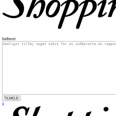
Indberet
TILMELD
x