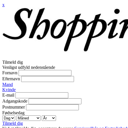
x
Tilmeld dig
Venligst udfyld nedenstående
Fornavn
Efternavn
Mand
Kvinde
E-mail
Adgangskode
Postnummer
Fødselsedag
Tilmeld dig