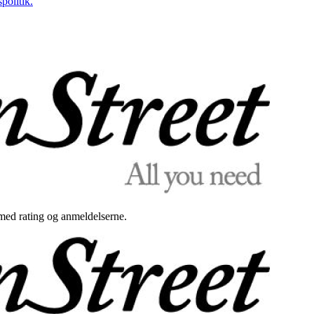
politik.
med rating og anmeldelserne.