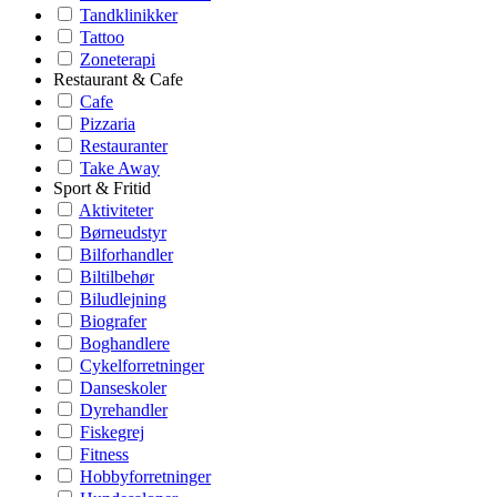
Tandklinikker
Tattoo
Zoneterapi
Restaurant & Cafe
Cafe
Pizzaria
Restauranter
Take Away
Sport & Fritid
Aktiviteter
Børneudstyr
Bilforhandler
Biltilbehør
Biludlejning
Biografer
Boghandlere
Cykelforretninger
Danseskoler
Dyrehandler
Fiskegrej
Fitness
Hobbyforretninger