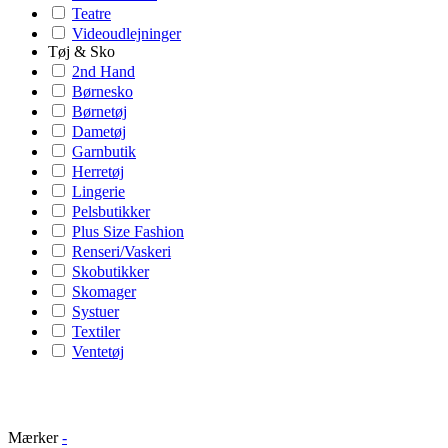
Teatre
Videoudlejninger
Tøj & Sko
2nd Hand
Børnesko
Børnetøj
Dametøj
Garnbutik
Herretøj
Lingerie
Pelsbutikker
Plus Size Fashion
Renseri/Vaskeri
Skobutikker
Skomager
Systuer
Textiler
Ventetøj
Mærker
-