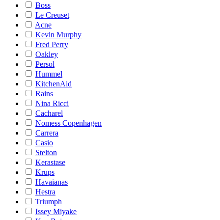
Boss
Le Creuset
Acne
Kevin Murphy
Fred Perry
Oakley
Persol
Hummel
KitchenAid
Rains
Nina Ricci
Cacharel
Nomess Copenhagen
Carrera
Casio
Stelton
Kerastase
Krups
Havaianas
Hestra
Triumph
Issey Miyake