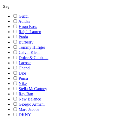
Gucci
Adidas
Hugo Boss
Ralph Lauren
Prada
Burberry
Tommy Hilfiger
Calvin Klein
Dolce & Gabbana
Lacoste
Chanel
Dior
Puma
Nike
Stella McCartney
Ray Ban
New Balance
Giorgio Armani
Marc Jacobs
DKNY