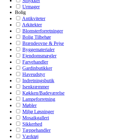
Smykker
Urmager
Bolig
Antikviteter
Arkitekter
Blomsterforretninger
Bolig Tilbehør
Brændeovne & Pejse
Byggematerialer
Ejendomsmægler
Farvehandler
Gardinbutikker
Haveudstyr
Indretningsbutik
Isenkræmmer
Køkken/Badeværelse
Lampeforretning
Møbler
Miljø Løsninger
Mosaikgalleri
Sikkerhed
Tæppehandler
Værktøj