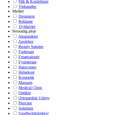
Slik & Konfekture
Vinhandler
Medier
Designere
Reklame
Trykkerier
Personlig pleje
Akupunktur
Apoteker
Beauty Saloner
Fodterapi
Frisørsaloner
Fysioterapi
Hørecenter
Helsekost
Kosmetik
Massage
Medical Clinic
Optiker
Ortopædisk Udstyr
Piercing
Solarium
Sundhedsklinikker