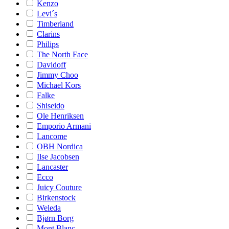
Kenzo
Levi´s
Timberland
Clarins
Philips
The North Face
Davidoff
Jimmy Choo
Michael Kors
Falke
Shiseido
Ole Henriksen
Emporio Armani
Lancome
OBH Nordica
Ilse Jacobsen
Lancaster
Ecco
Juicy Couture
Birkenstock
Weleda
Bjørn Borg
Mont Blanc