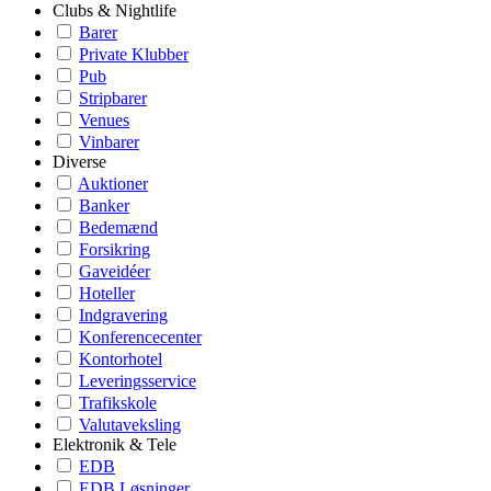
Clubs & Nightlife
Barer
Private Klubber
Pub
Stripbarer
Venues
Vinbarer
Diverse
Auktioner
Banker
Bedemænd
Forsikring
Gaveidéer
Hoteller
Indgravering
Konferencecenter
Kontorhotel
Leveringsservice
Trafikskole
Valutaveksling
Elektronik & Tele
EDB
EDB Løsninger