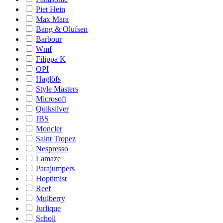
Piet Hein
Max Mara
Bang & Olufsen
Barbour
Wmf
Filippa K
OPI
Haglöfs
Style Masters
Microsoft
Quiksilver
JBS
Moncler
Saint Tropez
Nespresso
Lamaze
Parajumpers
Hoptimist
Reef
Mulberry
Jurlique
Scholl