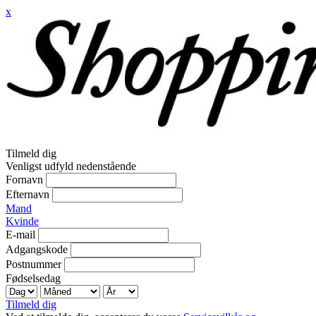
x
Tilmeld dig
Venligst udfyld nedenstående
Fornavn
Efternavn
Mand
Kvinde
E-mail
Adgangskode
Postnummer
Fødselsedag
Tilmeld dig