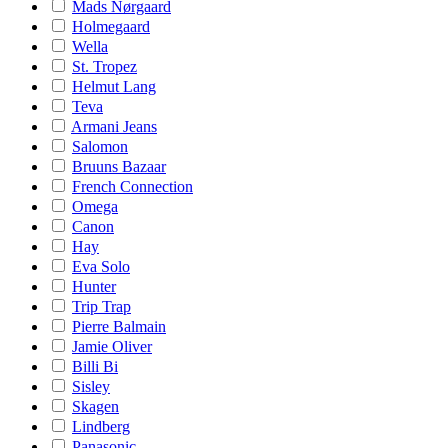
Mads Nørgaard
Holmegaard
Wella
St. Tropez
Helmut Lang
Teva
Armani Jeans
Salomon
Bruuns Bazaar
French Connection
Omega
Canon
Hay
Eva Solo
Hunter
Trip Trap
Pierre Balmain
Jamie Oliver
Billi Bi
Sisley
Skagen
Lindberg
Panasonic