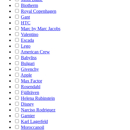
Biotherm
Royal Copenhagen
Gant
HTC
Marc by Marc Jacobs
Valentino
Escada
Lego
American Crew
Babyliss
Bulgari
Givenchy
Apple
Max Factor
Rosendahl
Fjällräven
Helena Rubinstein
Disney
Narciso Rodriguez
Garnier
Karl Lagerfeld
Moroccanoil