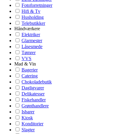
Fotoforretninger
Hifi & Tv
Husholding
Telebutikker
Håndværkere
Elektriker
Glarmester
Låsesmede
Tømrer
VVS
Mad & Vin
Bagerier
Catering
Chokoladebutik
Dagligvarer
Delikatesser
Fiskehandler
Grønthandlere
Isbarer
Kiosk
Konditorier
Slagter