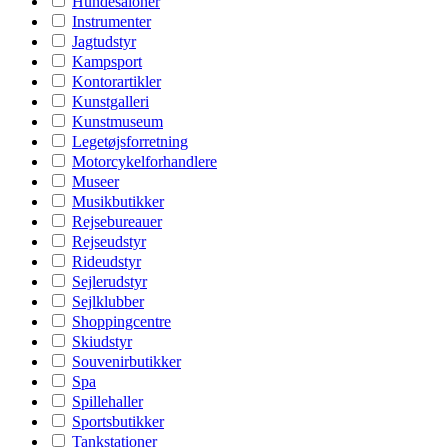
Hundesaloner
Instrumenter
Jagtudstyr
Kampsport
Kontorartikler
Kunstgalleri
Kunstmuseum
Legetøjsforretning
Motorcykelforhandlere
Museer
Musikbutikker
Rejsebureauer
Rejseudstyr
Rideudstyr
Sejlerudstyr
Sejlklubber
Shoppingcentre
Skiudstyr
Souvenirbutikker
Spa
Spillehaller
Sportsbutikker
Tankstationer