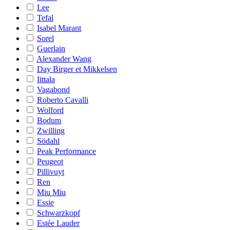
Lee
Tefal
Isabel Marant
Sorel
Guerlain
Alexander Wang
Day Birger et Mikkelsen
Iittala
Vagabond
Roberto Cavalli
Wolford
Bodum
Zwilling
Södahl
Peak Performance
Peugeot
Pillivuyt
Ren
Miu Miu
Essie
Schwarzkopf
Estée Lauder