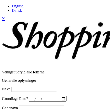
English
Dansk
X
Venligst udfyld alle felterne.
Generelle oplysninger
-
Navn
Grundlagt Dato?
Gadenavn