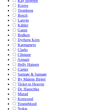
Kay Bojesen
Korres
Tromborg
Bosch
Lanvin
Kähler
Ganni
Redken
Dyrberg Kern
Karmameju
Clarks
Clinique
Armani
Helly Hansen
Cartier
Samsøe & Samsøe
By Malene Birger
Ticket to Heaven
Dr. Hauschka
Murad
Kenwood
Youngblood
Nokia