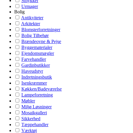
Smykker
Urmager
Bolig
Antikviteter
Arkitekter
Blomsterforretninger
Bolig Tilbehør
Brændeovne & Pejse
Byggematerialer
Ejendomsmægler
Farvehandler
Gardinbutikker
Haveudstyr
Indretningsbutik
Isenkræmmer
Køkken/Badeværelse
Lampeforretning
Møbler
Miljø Løsninger
Mosaikgalleri
Sikkerhed
Tæppehandler
Værktøj