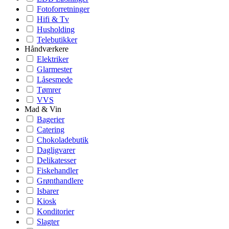
Fotoforretninger
Hifi & Tv
Husholding
Telebutikker
Håndværkere
Elektriker
Glarmester
Låsesmede
Tømrer
VVS
Mad & Vin
Bagerier
Catering
Chokoladebutik
Dagligvarer
Delikatesser
Fiskehandler
Grønthandlere
Isbarer
Kiosk
Konditorier
Slagter