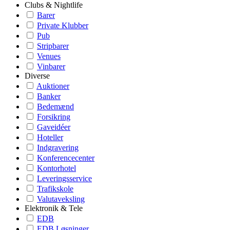
Clubs & Nightlife
Barer
Private Klubber
Pub
Stripbarer
Venues
Vinbarer
Diverse
Auktioner
Banker
Bedemænd
Forsikring
Gaveidéer
Hoteller
Indgravering
Konferencecenter
Kontorhotel
Leveringsservice
Trafikskole
Valutaveksling
Elektronik & Tele
EDB
EDB Løsninger