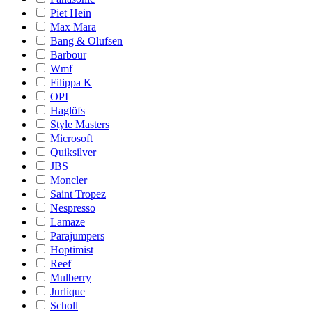
Piet Hein
Max Mara
Bang & Olufsen
Barbour
Wmf
Filippa K
OPI
Haglöfs
Style Masters
Microsoft
Quiksilver
JBS
Moncler
Saint Tropez
Nespresso
Lamaze
Parajumpers
Hoptimist
Reef
Mulberry
Jurlique
Scholl