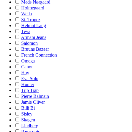
Mads Nørgaard
Holmegaard
Wella
St. Tropez
Helmut Lang
Teva
Armani Jeans
Salomon
Bruuns Bazaar
French Connection
Omega
Canon
Hay
Eva Solo
Hunter
Trip Trap
Pierre Balmain
Jamie Oliver
Billi Bi
Sisley
Skagen
Lindberg
Panasonic