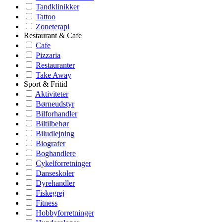
Tandklinikker
Tattoo
Zoneterapi
Restaurant & Cafe
Cafe
Pizzaria
Restauranter
Take Away
Sport & Fritid
Aktiviteter
Børneudstyr
Bilforhandler
Biltilbehør
Biludlejning
Biografer
Boghandlere
Cykelforretninger
Danseskoler
Dyrehandler
Fiskegrej
Fitness
Hobbyforretninger