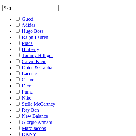
Gucci
Adidas
Hugo Boss
Ralph Lauren
Prada
Burberry
Tommy Hilfiger
Calvin Klein
Dolce & Gabbana
Lacoste
Chanel
Dior
Puma
Nike
Stella McCartney
Ray Ban
New Balance
Giorgio Armani
Marc Jacobs
DKNY