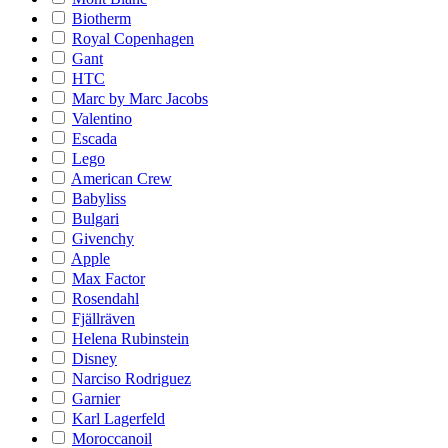
Biotherm
Royal Copenhagen
Gant
HTC
Marc by Marc Jacobs
Valentino
Escada
Lego
American Crew
Babyliss
Bulgari
Givenchy
Apple
Max Factor
Rosendahl
Fjällräven
Helena Rubinstein
Disney
Narciso Rodriguez
Garnier
Karl Lagerfeld
Moroccanoil