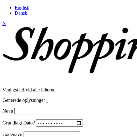
English
Dansk
X
Venligst udfyld alle felterne.
Generelle oplysninger
-
Navn
Grundlagt Dato?
Gadenavn