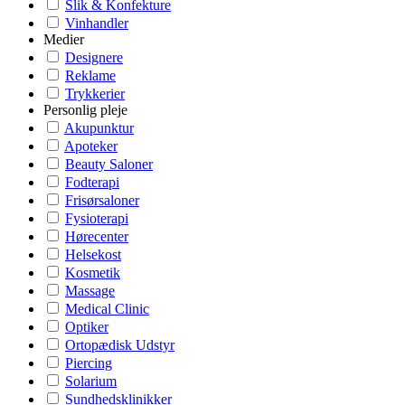
Slik & Konfekture
Vinhandler
Medier
Designere
Reklame
Trykkerier
Personlig pleje
Akupunktur
Apoteker
Beauty Saloner
Fodterapi
Frisørsaloner
Fysioterapi
Hørecenter
Helsekost
Kosmetik
Massage
Medical Clinic
Optiker
Ortopædisk Udstyr
Piercing
Solarium
Sundhedsklinikker