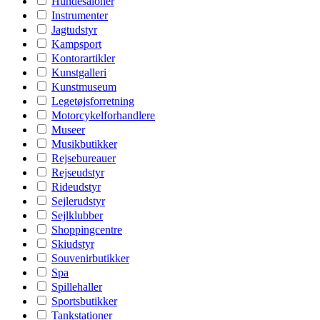
Hundesaloner
Instrumenter
Jagtudstyr
Kampsport
Kontorartikler
Kunstgalleri
Kunstmuseum
Legetøjsforretning
Motorcykelforhandlere
Museer
Musikbutikker
Rejsebureauer
Rejseudstyr
Rideudstyr
Sejlerudstyr
Sejlklubber
Shoppingcentre
Skiudstyr
Souvenirbutikker
Spa
Spillehaller
Sportsbutikker
Tankstationer