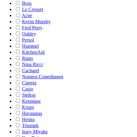
Boss
Le Creuset
Acne
Kevin Murphy
Fred Perry
Oakley
Persol
Hummel
KitchenAid
Rains
Nina Ricci
Cacharel
Nomess Copenhagen
Carrera
Casio
Stelton
Kerastase
Krups
Havaianas
Hestra
Triumph
Issey Miyake