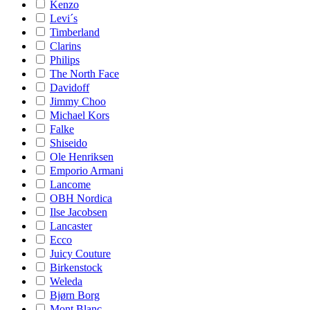
Kenzo
Levi´s
Timberland
Clarins
Philips
The North Face
Davidoff
Jimmy Choo
Michael Kors
Falke
Shiseido
Ole Henriksen
Emporio Armani
Lancome
OBH Nordica
Ilse Jacobsen
Lancaster
Ecco
Juicy Couture
Birkenstock
Weleda
Bjørn Borg
Mont Blanc