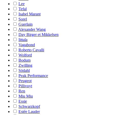
Lee
Tefal
Isabel Marant
Sorel
Guerlain
Alexander Wang
Day Birger et Mikkelsen
Iittala
Vagabond
Roberto Cavalli
Wolford
Bodum
Zwilling
Södahl
Peak Performance
Peugeot
Pillivuyt
Ren
Miu Miu
Essie
Schwarzkopf
Estée Lauder