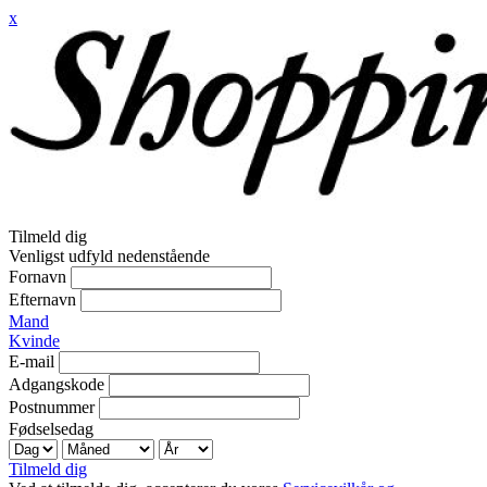
x
Tilmeld dig
Venligst udfyld nedenstående
Fornavn
Efternavn
Mand
Kvinde
E-mail
Adgangskode
Postnummer
Fødselsedag
Tilmeld dig