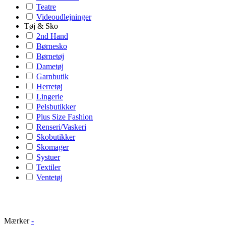
Teatre
Videoudlejninger
Tøj & Sko
2nd Hand
Børnesko
Børnetøj
Dametøj
Garnbutik
Herretøj
Lingerie
Pelsbutikker
Plus Size Fashion
Renseri/Vaskeri
Skobutikker
Skomager
Systuer
Textiler
Ventetøj
Mærker
-