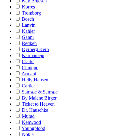
Kay Bojesen
Korres
Tromborg
Bosch
Lanvin
Kähler
Ganni
Redken
Dyrberg Kern
Karmameju
Clarks
Clinique
Armani
Helly Hansen
Cartier
Samsøe & Samsøe
By Malene Birger
Ticket to Heaven
Dr. Hauschka
Murad
Kenwood
Youngblood
Nokia