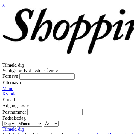
x
Tilmeld dig
Venligst udfyld nedenstående
Fornavn
Efternavn
Mand
Kvinde
E-mail
Adgangskode
Postnummer
Fødselsedag
Tilmeld dig