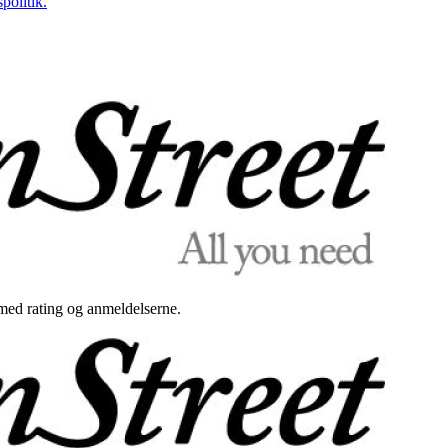
politik.
med rating og anmeldelserne.