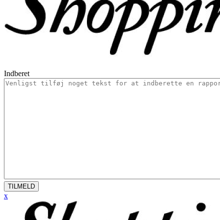
Indberet
TILMELD
x