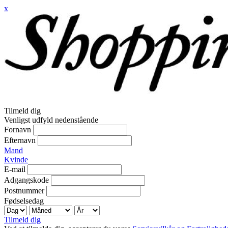
x
Tilmeld dig
Venligst udfyld nedenstående
Fornavn
Efternavn
Mand
Kvinde
E-mail
Adgangskode
Postnummer
Fødselsedag
Tilmeld dig