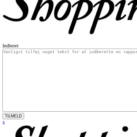
Indberet
TILMELD
x