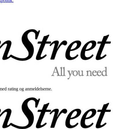
politik.
med rating og anmeldelserne.