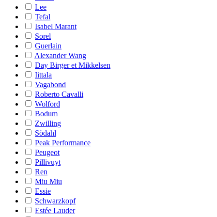
Lee
Tefal
Isabel Marant
Sorel
Guerlain
Alexander Wang
Day Birger et Mikkelsen
Iittala
Vagabond
Roberto Cavalli
Wolford
Bodum
Zwilling
Södahl
Peak Performance
Peugeot
Pillivuyt
Ren
Miu Miu
Essie
Schwarzkopf
Estée Lauder