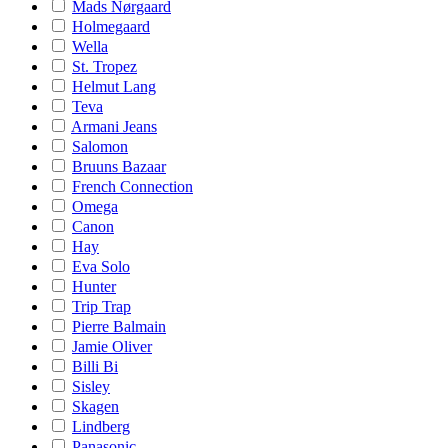
Mads Nørgaard
Holmegaard
Wella
St. Tropez
Helmut Lang
Teva
Armani Jeans
Salomon
Bruuns Bazaar
French Connection
Omega
Canon
Hay
Eva Solo
Hunter
Trip Trap
Pierre Balmain
Jamie Oliver
Billi Bi
Sisley
Skagen
Lindberg
Panasonic