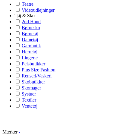
Teatre
Videoudlejninger
Tøj & Sko
2nd Hand
Børnesko
Børnetøj
Dametøj
Garnbutik
Herretøj
Lingerie
Pelsbutikker
Plus Size Fashion
Renseri/Vaskeri
Skobutikker
Skomager
Systuer
Textiler
Ventetøj
Mærker
-