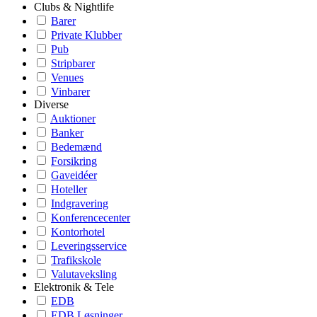
Clubs & Nightlife
Barer
Private Klubber
Pub
Stripbarer
Venues
Vinbarer
Diverse
Auktioner
Banker
Bedemænd
Forsikring
Gaveidéer
Hoteller
Indgravering
Konferencecenter
Kontorhotel
Leveringsservice
Trafikskole
Valutaveksling
Elektronik & Tele
EDB
EDB Løsninger