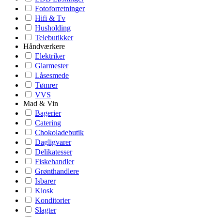
Fotoforretninger
Hifi & Tv
Husholding
Telebutikker
Håndværkere
Elektriker
Glarmester
Låsesmede
Tømrer
VVS
Mad & Vin
Bagerier
Catering
Chokoladebutik
Dagligvarer
Delikatesser
Fiskehandler
Grønthandlere
Isbarer
Kiosk
Konditorier
Slagter