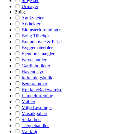
Smykker
Urmager
Bolig
Antikviteter
Arkitekter
Blomsterforretninger
Bolig Tilbehør
Brændeovne & Pejse
Byggematerialer
Ejendomsmægler
Farvehandler
Gardinbutikker
Haveudstyr
Indretningsbutik
Isenkræmmer
Køkken/Badeværelse
Lampeforretning
Møbler
Miljø Løsninger
Mosaikgalleri
Sikkerhed
Tæppehandler
Værktøj