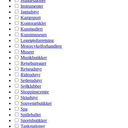
Hundesaloner
Instrumenter
Jagtudstyr
Kampsport
Kontorartikler
Kunstgalleri
Kunstmuseum
Legetøjsforretning
Motorcykelforhandlere
Museer
Musikbutikker
Rejsebureauer
Rejseudstyr
Rideudstyr
Sejlerudstyr
Sejlklubber
Shoppingcentre
Skiudstyr
Souvenirbutikker
Spa
Spillehaller
Sportsbutikker
Tankstationer