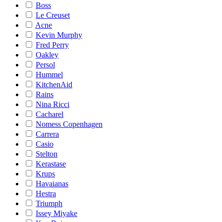
Boss
Le Creuset
Acne
Kevin Murphy
Fred Perry
Oakley
Persol
Hummel
KitchenAid
Rains
Nina Ricci
Cacharel
Nomess Copenhagen
Carrera
Casio
Stelton
Kerastase
Krups
Havaianas
Hestra
Triumph
Issey Miyake