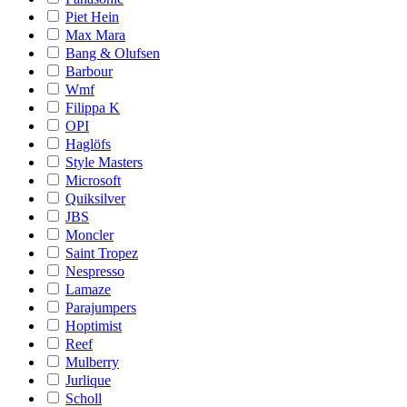
Piet Hein
Max Mara
Bang & Olufsen
Barbour
Wmf
Filippa K
OPI
Haglöfs
Style Masters
Microsoft
Quiksilver
JBS
Moncler
Saint Tropez
Nespresso
Lamaze
Parajumpers
Hoptimist
Reef
Mulberry
Jurlique
Scholl