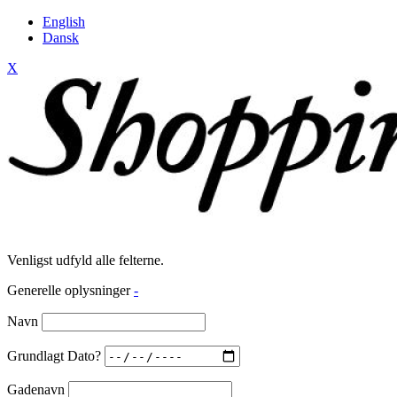
English
Dansk
X
Venligst udfyld alle felterne.
Generelle oplysninger
-
Navn
Grundlagt Dato?
Gadenavn