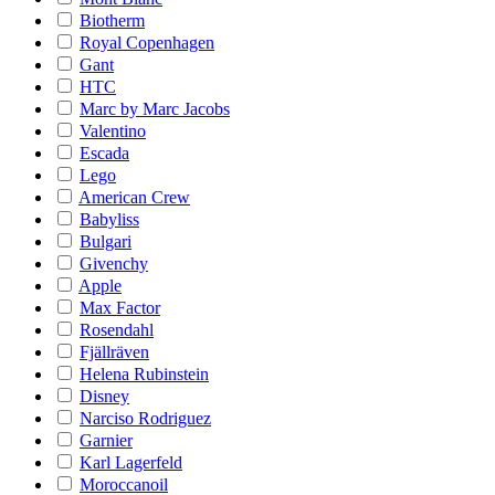
Biotherm
Royal Copenhagen
Gant
HTC
Marc by Marc Jacobs
Valentino
Escada
Lego
American Crew
Babyliss
Bulgari
Givenchy
Apple
Max Factor
Rosendahl
Fjällräven
Helena Rubinstein
Disney
Narciso Rodriguez
Garnier
Karl Lagerfeld
Moroccanoil