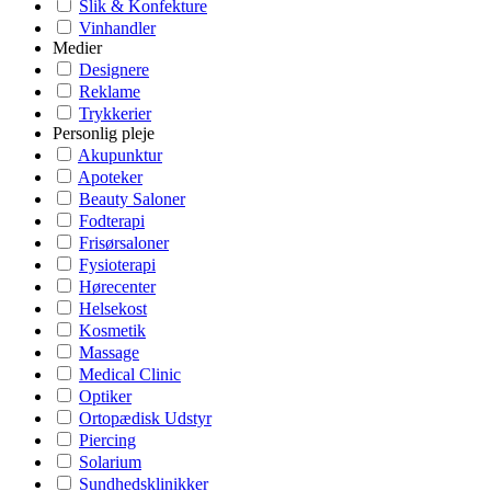
Slik & Konfekture
Vinhandler
Medier
Designere
Reklame
Trykkerier
Personlig pleje
Akupunktur
Apoteker
Beauty Saloner
Fodterapi
Frisørsaloner
Fysioterapi
Hørecenter
Helsekost
Kosmetik
Massage
Medical Clinic
Optiker
Ortopædisk Udstyr
Piercing
Solarium
Sundhedsklinikker