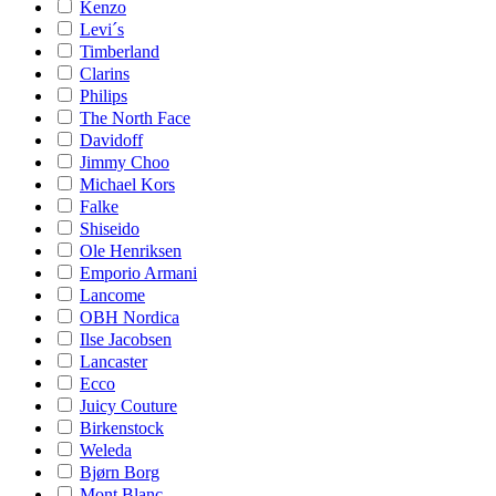
Kenzo
Levi´s
Timberland
Clarins
Philips
The North Face
Davidoff
Jimmy Choo
Michael Kors
Falke
Shiseido
Ole Henriksen
Emporio Armani
Lancome
OBH Nordica
Ilse Jacobsen
Lancaster
Ecco
Juicy Couture
Birkenstock
Weleda
Bjørn Borg
Mont Blanc