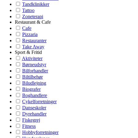
Tandklinikker
Tattoo
Zoneterapi
Restaurant & Cafe
Cafe
Pizzaria
Restauranter
Take Away
Sport & Fritid
Aktiviteter
Børneudstyr
Bilforhandler
Biltilbehør
Biludlejning
Biografer
Boghandlere
Cykelforretninger
Danseskoler
Dyrehandler
Fiskegrej
Fitness
Hobbyforretninger