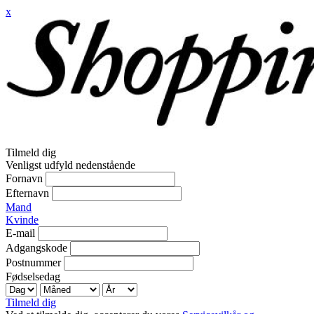
x
Tilmeld dig
Venligst udfyld nedenstående
Fornavn
Efternavn
Mand
Kvinde
E-mail
Adgangskode
Postnummer
Fødselsedag
Tilmeld dig