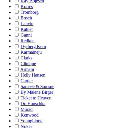
Kay Bojesen
Korres
Tromborg
Bosch
Lanvin
Kähler
Ganni
Redken
Dyrberg Kern
Karmameju
Clarks
Clinique
Armani
Helly Hansen
Cartier
Samsøe & Samsøe
By Malene Birger
Ticket to Heaven
Dr. Hauschka
Murad
Kenwood
Youngblood
Nokia