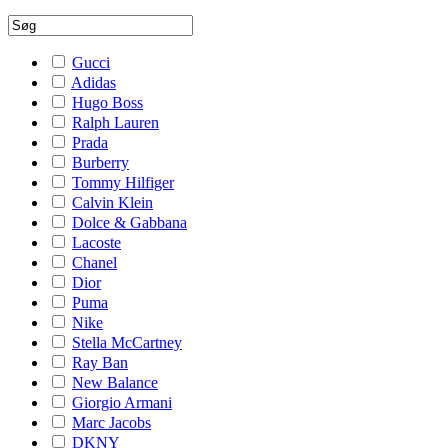
Gucci
Adidas
Hugo Boss
Ralph Lauren
Prada
Burberry
Tommy Hilfiger
Calvin Klein
Dolce & Gabbana
Lacoste
Chanel
Dior
Puma
Nike
Stella McCartney
Ray Ban
New Balance
Giorgio Armani
Marc Jacobs
DKNY