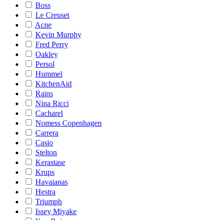
Boss
Le Creuset
Acne
Kevin Murphy
Fred Perry
Oakley
Persol
Hummel
KitchenAid
Rains
Nina Ricci
Cacharel
Nomess Copenhagen
Carrera
Casio
Stelton
Kerastase
Krups
Havaianas
Hestra
Triumph
Issey Miyake