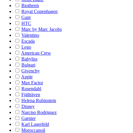
Biotherm
Royal Copenhagen
Gant
HTC
Marc by Marc Jacobs
Valentino
Escada
Lego
American Crew
Babyliss
Bulgari
Givenchy
Apple
Max Factor
Rosendahl
Fjällräven
Helena Rubinstein
Disney
Narciso Rodriguez
Garnier
Karl Lagerfeld
Moroccanoil