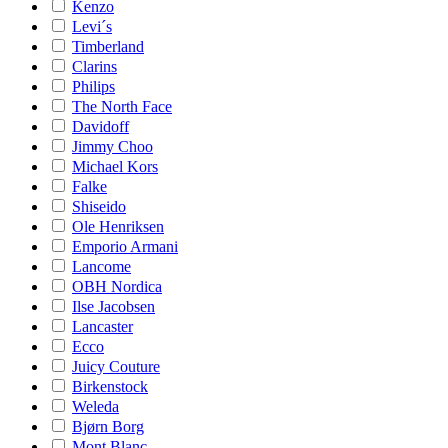
Kenzo
Levi´s
Timberland
Clarins
Philips
The North Face
Davidoff
Jimmy Choo
Michael Kors
Falke
Shiseido
Ole Henriksen
Emporio Armani
Lancome
OBH Nordica
Ilse Jacobsen
Lancaster
Ecco
Juicy Couture
Birkenstock
Weleda
Bjørn Borg
Mont Blanc