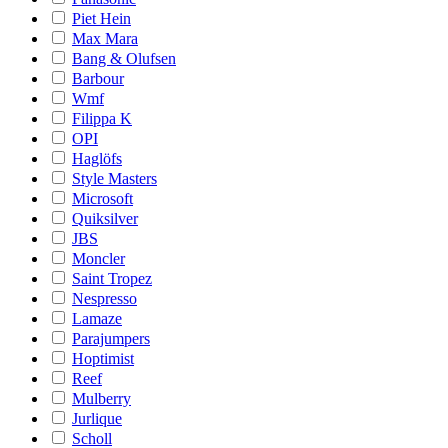
Piet Hein
Max Mara
Bang & Olufsen
Barbour
Wmf
Filippa K
OPI
Haglöfs
Style Masters
Microsoft
Quiksilver
JBS
Moncler
Saint Tropez
Nespresso
Lamaze
Parajumpers
Hoptimist
Reef
Mulberry
Jurlique
Scholl