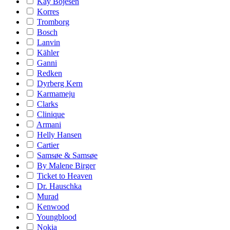
Kay Bojesen
Korres
Tromborg
Bosch
Lanvin
Kähler
Ganni
Redken
Dyrberg Kern
Karmameju
Clarks
Clinique
Armani
Helly Hansen
Cartier
Samsøe & Samsøe
By Malene Birger
Ticket to Heaven
Dr. Hauschka
Murad
Kenwood
Youngblood
Nokia