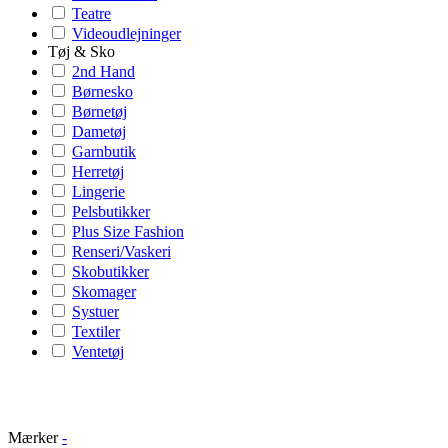
Teatre
Videoudlejninger
Tøj & Sko
2nd Hand
Børnesko
Børnetøj
Dametøj
Garnbutik
Herretøj
Lingerie
Pelsbutikker
Plus Size Fashion
Renseri/Vaskeri
Skobutikker
Skomager
Systuer
Textiler
Ventetøj
Mærker
-