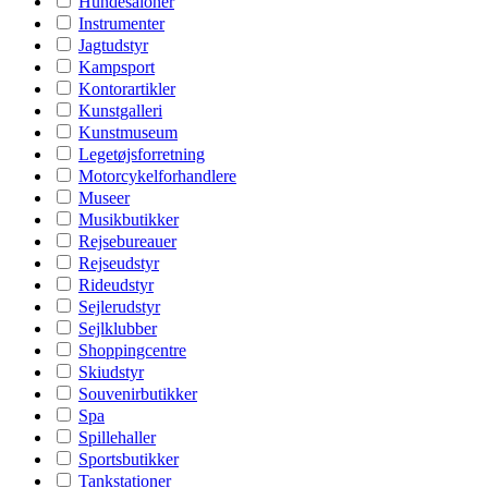
Hundesaloner
Instrumenter
Jagtudstyr
Kampsport
Kontorartikler
Kunstgalleri
Kunstmuseum
Legetøjsforretning
Motorcykelforhandlere
Museer
Musikbutikker
Rejsebureauer
Rejseudstyr
Rideudstyr
Sejlerudstyr
Sejlklubber
Shoppingcentre
Skiudstyr
Souvenirbutikker
Spa
Spillehaller
Sportsbutikker
Tankstationer