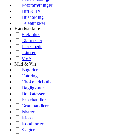
Fotoforretninger
Hifi & Tv
Husholding
Telebutikker
Håndværkere
Elektriker
Glarmester
Låsesmede
Tømrer
VVS
Mad & Vin
Bagerier
Catering
Chokoladebutik
Dagligvarer
Delikatesser
Fiskehandler
Grønthandlere
Isbarer
Kiosk
Konditorier
Slagter