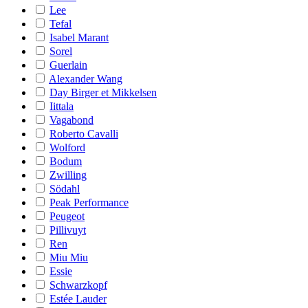
Lee
Tefal
Isabel Marant
Sorel
Guerlain
Alexander Wang
Day Birger et Mikkelsen
Iittala
Vagabond
Roberto Cavalli
Wolford
Bodum
Zwilling
Södahl
Peak Performance
Peugeot
Pillivuyt
Ren
Miu Miu
Essie
Schwarzkopf
Estée Lauder