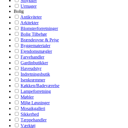
Smykker
Urmager
Bolig
Antikviteter
Arkitekter
Blomsterforretninger
Bolig Tilbehør
Brændeovne & Pejse
Byggematerialer
Ejendomsmægler
Farvehandler
Gardinbutikker
Haveudstyr
Indretningsbutik
Isenkræmmer
Køkken/Badeværelse
Lampeforretning
Møbler
Miljø Løsninger
Mosaikgalleri
Sikkerhed
Tæppehandler
Værktøj