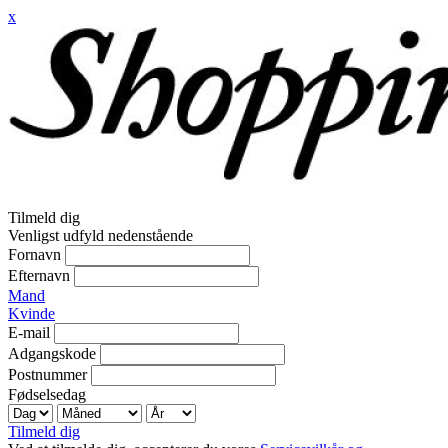
x
Tilmeld dig
Venligst udfyld nedenstående
Fornavn
Efternavn
Mand
Kvinde
E-mail
Adgangskode
Postnummer
Fødselsedag
Tilmeld dig