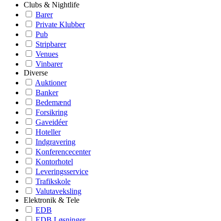
Clubs & Nightlife
Barer
Private Klubber
Pub
Stripbarer
Venues
Vinbarer
Diverse
Auktioner
Banker
Bedemænd
Forsikring
Gaveidéer
Hoteller
Indgravering
Konferencecenter
Kontorhotel
Leveringsservice
Trafikskole
Valutaveksling
Elektronik & Tele
EDB
EDB Løsninger