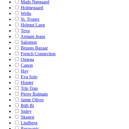
Mads Nørgaard
Holmegaard
Wella
St. Tropez
Helmut Lang
Teva
Armani Jeans
Salomon
Bruuns Bazaar
French Connection
Omega
Canon
Hay
Eva Solo
Hunter
Trip Trap
Pierre Balmain
Jamie Oliver
Billi Bi
Sisley
Skagen
Lindberg
Panasonic