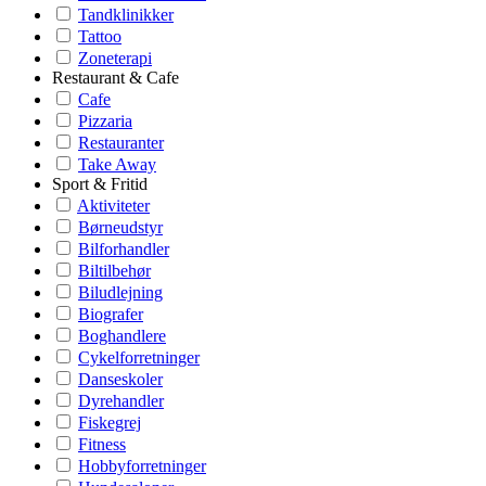
Tandklinikker
Tattoo
Zoneterapi
Restaurant & Cafe
Cafe
Pizzaria
Restauranter
Take Away
Sport & Fritid
Aktiviteter
Børneudstyr
Bilforhandler
Biltilbehør
Biludlejning
Biografer
Boghandlere
Cykelforretninger
Danseskoler
Dyrehandler
Fiskegrej
Fitness
Hobbyforretninger