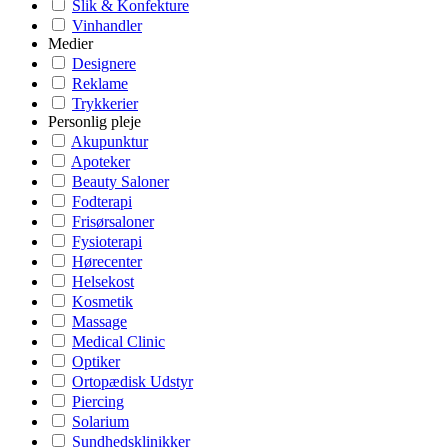
Slik & Konfekture
Vinhandler
Medier
Designere
Reklame
Trykkerier
Personlig pleje
Akupunktur
Apoteker
Beauty Saloner
Fodterapi
Frisørsaloner
Fysioterapi
Hørecenter
Helsekost
Kosmetik
Massage
Medical Clinic
Optiker
Ortopædisk Udstyr
Piercing
Solarium
Sundhedsklinikker