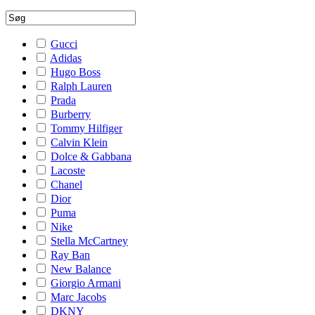
Gucci
Adidas
Hugo Boss
Ralph Lauren
Prada
Burberry
Tommy Hilfiger
Calvin Klein
Dolce & Gabbana
Lacoste
Chanel
Dior
Puma
Nike
Stella McCartney
Ray Ban
New Balance
Giorgio Armani
Marc Jacobs
DKNY