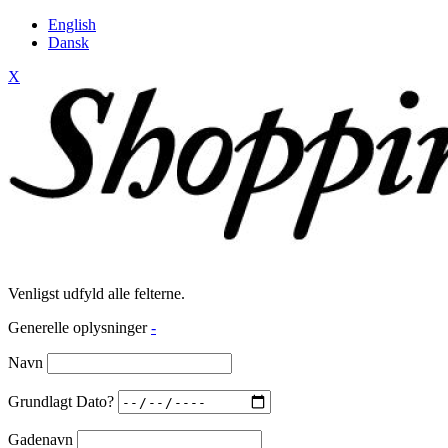
English
Dansk
X
Venligst udfyld alle felterne.
Generelle oplysninger
-
Navn
Grundlagt Dato?
Gadenavn